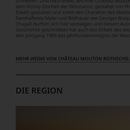
schreiben. Und noch etwas zeichnet Château Mouton-
Der
uns
dem Victory-Zeichen der Résistance, gestaltet von Phil
studier
nicht
Etikett gestalten und somit den Charakter des Meist
Rechts
mehr.
Namhafteste Maler und Bildhauer wie Georges Braque,
versta
Wir
Chagall durften sich hier verewigen und diesem Aus
sich
Geschichte geschrieben hat auch das Etikett des deut
haben
als
den Jahrgang 1989 das Jahrhundertereignis der Wied
festgest
Sprach
dass
des
manch
Verbra
eine
und
MEHR WEINE VON CHÂTEAU MOUTON ROTHSCHIL
Bewer
schuf
schwer
1978
nachvo
den
ist
Newsle
oder
»The
DIE REGION
am
Wine
Wein
Advoca
vorbei
der
Aus
in
diese
der
Grund
Folgeze
haben