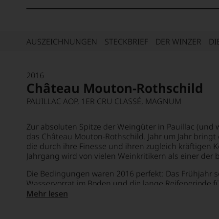
AUSZEICHNUNGEN
STECKBRIEF
DER WINZER
DI
2016
Château Mouton-Rothschild
PAUILLAC AOP, 1ER CRU CLASSÉ, MAGNUM
Zur absoluten Spitze der Weingüter in Pauillac (und w
das Château Mouton-Rothschild. Jahr um Jahr bringt 
die durch ihre Finesse und ihren zugleich kräftigen 
Jahrgang wird von vielen Weinkritikern als einer der b
Die Bedingungen waren 2016 perfekt: Das Frühjahr s
Wasservorrat im Boden und die lange Reifeperiode f
Konzentration
und Vielfalt der Aromen, die Beeren w
Mehr lesen
gesund und perfekt reif.