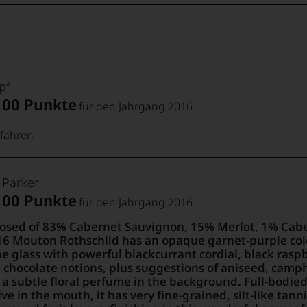
lesen und waren von einer
outon (2010, 2009, 2008, 2005,
er Eric Tourbier verriet Lisa
r sei seit 30 Jahren auf Mouton
räsenz der Frucht ist der
pf
jetzt mit größtem Vergnügen
100 Punkte
für den Jahrgang 2016
iel an Komplexität gewinnen.
anten Kritikern durch die
fahren
 Punkte:
pf
 Parker
Perrotti-Brown)
100 Punkte
lot, 1% Cabernet Franc
für den Jahrgang 2016
ld has an opaque garnet-
pf
Punkte:
sed of 83% Cabernet Sauvignon, 15% Merlot, 1% Caber
glass with powerful
16 Mouton Rothschild has an opaque garnet-purple co
rry pie and melted
e glass with powerful blackcurrant cordial, black rasp
camphor, lifted kirsch
Punkte:
chocolate notions, plus suggestions of aniseed, camphor
in the background. Full-
 a subtle floral perfume in the background. Full-bodied
e in the mouth, it has
ve in the mouth, it has very fine-grained, silt-like tan
acked with tightly wound