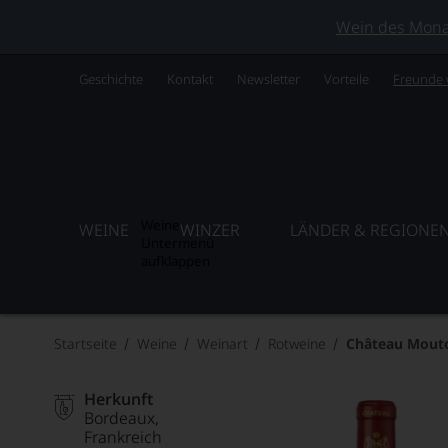
Wein des Monats
Geschichte
Kontakt
Newsletter
Vorteile
Freunde
Weine
WEINE
WINZER
LÄNDER & REGIONE
Untermenü
aufklappen
Startseite
Weine
Weinart
Rotweine
Château Mouto
Herkunft
Bordeaux
Frankreich