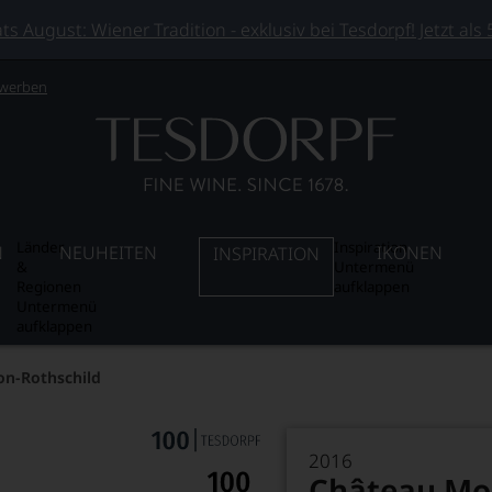
 August: Wiener Tradition - exklusiv bei Tesdorpf! Jetzt als
 werben
Länder
Inspiration
N
NEUHEITEN
IKONEN
INSPIRATION
&
Untermenü
Regionen
aufklappen
Untermenü
aufklappen
n-Rothschild
2016
Château Mo