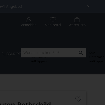
 5+1 Angebot!
Anmelden
Merkzettel
Warenkorb
Subskription
Sale
SUBSKRIPTION
WEIN-JOURNAL
SALE
Untermenü
Untermen
aufklappen
aufklappe
uton-Rothschild