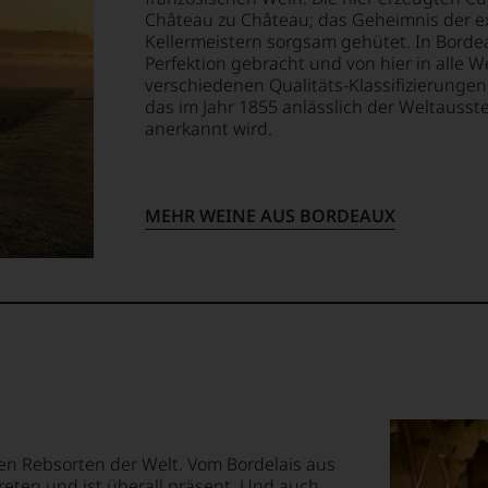
Château zu Château; das Geheimnis der ex
ossen:
Kellermeistern sorgsam gehütet. In Borde
Perfektion gebracht und von hier in alle W
tendsten
verschiedenen Qualitäts-Klassifizierung
EN
ationen
das im Jahr 1855 anlässlich der Weltausst
E
anerkannt wird.
ationalen
lt
T
igen
TEN.
MEHR WEINE AUS BORDEAUX
rechend
en-
ung
tungsteam
-
s
s
pf,
eren
ewertungen,
chaftlich,
len Rebsorten der Welt. Vom Bordelais aus
eten und ist überall präsent. Und auch