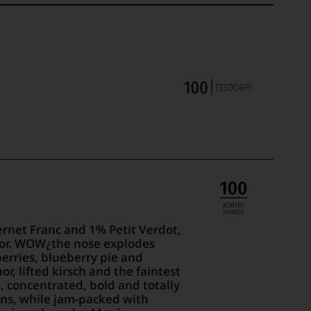
net Franc and 1% Petit Verdot,
lor. WOW¿the nose explodes
berries, blueberry pie and
, lifted kirsch and the faintest
, concentrated, bold and totally
nins, while jam-packed with