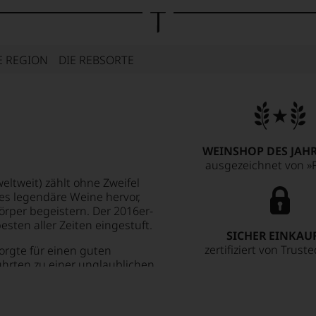
E REGION
DIE REBSORTE
WEINSHOP DES JAHR
ausgezeichnet von »F
eltweit) zählt ohne Zweifel
es legendäre Weine hervor,
Körper begeistern. Der 2016er-
esten aller Zeiten eingestuft.
SICHER EINKAU
zertifiziert von Trust
orgte für einen guten
ührten zu einer unglaublichen
aren klein und konzentriert,