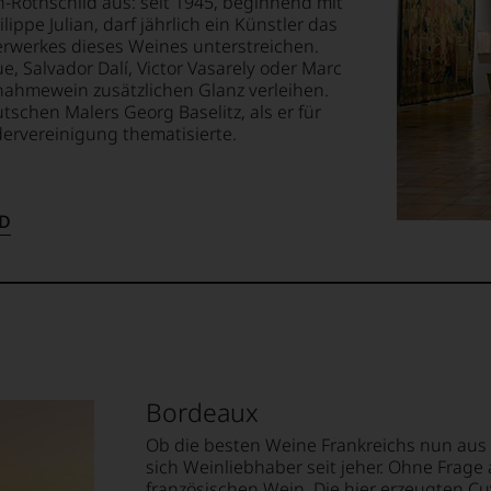
Rothschild aus: seit 1945, beginnend mit
ippe Julian, darf jährlich ein Künstler das
te
erwerkes dieses Weines unterstreichen.
anwalt
 Salvador Dalí, Victor Vasarely oder Marc
nd
nahmewein zusätzlichen Glanz verleihen.
schen Malers Georg Baselitz, als er für
ervereinigung thematisierte.
ellt,
rohr
uchers
D
tung
llziehbar
tter
te«,
geht.
Bordeaux
m
Ob die besten Weine Frankreichs nun aus
sich Weinliebhaber seit jeher. Ohne Frage 
it
französischen Wein. Die hier erzeugten C