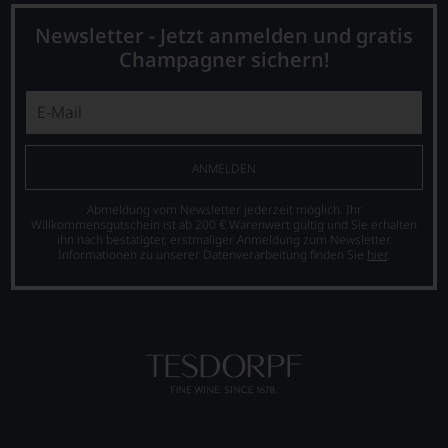
erscheinen
Kritiker
im
verlassen
Newsletter - Jetzt anmelden und gratis
Decanter
zu
Champagner sichern!
auch
müssen?
umfangreiche
Unsere
Artikel
Bewertungen
über
spiegeln
Winzer
das
und
Ergebnis
ANMELDEN
Regionen.
unserer
Expertenrunde
Jährlich
Abmeldung vom Newsletter jederzeit möglich. Ihr
wider.
wird
Willkommensgutschein ist ab 200 € Warenwert gültig und Sie erhalten
Bitte
ihn nach bestätigter, erstmaliger Anmeldung zum Newsletter.
»Man
beachten
Informationen zu unserer Datenverarbeitung finden Sie
hier
.
/
Sie
Woman
auch
of
unsere
the
untenstehenden
Year«
Erläuterungen,
der
dann
Weinwelt
wissen
ermittelt.
Sie
Darunter
dank
sind
unserer