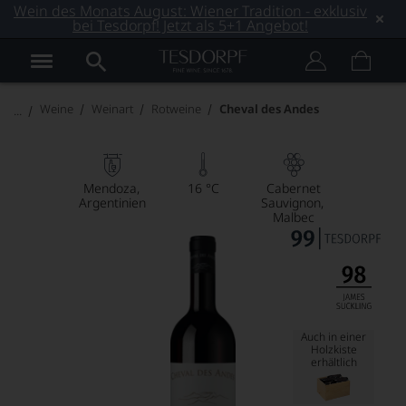
Wein des Monats August: Wiener Tradition - exklusiv
bei Tesdorpf! Jetzt als 5+1 Angebot!
Weine
Weinart
Rotweine
Cheval des Andes
Mendoza
16 °C
Cabernet
Argentinien
Sauvignon
Malbec
Auch in einer
Holzkiste
erhältlich