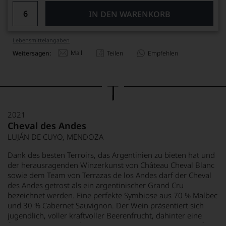
IN DEN WARENKORB
Lebensmittel­angaben
Mail
Weitersagen:
Teilen
Empfehlen
2021
Cheval des Andes
LUJÁN DE CUYO, MENDOZA
Dank des besten Terroirs, das Argentinien zu bieten hat und
der herausragenden Winzerkunst von Château Cheval Blanc
sowie dem Team von Terrazas de los Andes darf der Cheval
des Andes getrost als ein argentinischer Grand Cru
bezeichnet werden. Eine perfekte Symbiose aus 70 % Malbec
und 30 % Cabernet Sauvignon. Der Wein präsentiert sich
jugendlich, voller kraftvoller Beerenfrucht, dahinter eine
feine Würze von mediterranen Kräutern. Der Wein ist saftig,