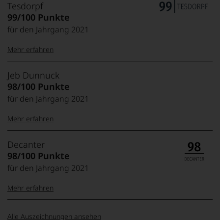
Tesdorpf
99/100 Punkte
für den Jahrgang 2021
Mehr erfahren
99–100 Punkte:
Tesdorpf
Jeb Dunnuck
Der
98/100 Punkte
Name
für den Jahrgang 2021
Tesdorpf
95–98 Punkte:
steht
Mehr erfahren
für
»Fine
90–94 Punkte:
Wine«,
100-96 Punkte:
Jeb
Decanter
für
Dunnuck
98/100 Punkte
die
edlen
für den Jahrgang 2021
85–89 Punkte:
Weine
95-90 Punkte:
der
Mehr erfahren
Welt,
wie
100-98 Punkte:
Decanter
kaum
Alle Auszeichnungen ansehen