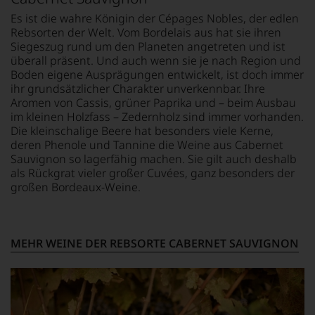
und
schrieb
Es ist die wahre Königin der Cépages Nobles, der edlen
D
Verkostungsteam
etwa
Rebsorten der Welt. Vom Bordelais aus hat sie ihren
b
des
der
Siegeszug rund um den Planeten angetreten und ist
d
Hauses
Master
überall präsent. Und auch wenn sie je nach Region und
a
Tesdorpf,
of
Boden eigene Ausprägungen entwickelt, ist doch immer
F
diskutieren
Wine
ihr grundsätzlicher Charakter unverkennbar. Ihre
au
leidenschaftlich,
und
aber
Aromen von Cassis, grüner Paprika und – beim Ausbau
a
Weinbuchautor
konstruktiv
im kleinen Holzfass – Zedernholz sind immer vorhanden.
s
Michael
jeden
Die kleinschalige Beere hat besonders viele Kerne,
i
Broadbant
Wein
deren Phenole und Tannine die Weine aus Cabernet
B
regelmäßig
im
Sauvignon so lagerfähig machen. Sie gilt auch deshalb
K
für
Hinblick
als Rückgrat vieler großer Cuvées, ganz besonders der
den
auf
Decanter,
großen Bordeaux-Weine.
Herkunft,
leider
Stilistik,
verstarb
M
Rebsortentypizität
er
und
unlängst.
MEHR WEINE DER REBSORTE CABERNET SAUVIGNON
Charakteristik.
Auch
Und
die
daraus
große
ergeben
Dame
sich
der