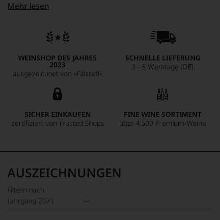
Mehr lesen
elegant und ausgewogen, mit ultrafeinen Tanninen und
einem langen und präzisen Abgang. Der finessenreichste
Cheval des Andes, den wir je verkostet haben.
WEINSHOP DES JAHRES
SCHNELLE LIEFERUNG
2023
3 - 5 Werktage (DE)
ausgezeichnet von »Falstaff«
SICHER EINKAUFEN
FINE WINE SORTIMENT
zertifiziert von Trusted Shops
über 4.500 Premium-Weine
AUSZEICHNUNGEN
Filtern nach
Jahrgang 2021