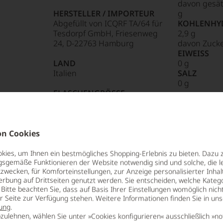
davon gesät
HERSTELLER / IMPORTEUR
g
Abgefüllt von ICQRF TA/64 für
KOHLENHY
Tesdorpf GmbH, Friesenweg
2,9 g
24, D-22763 Hamburg
davon Zucke
85 Punkte:
r.
EIWEISS
LAND
0 g
Italien
SALZ
entieren
0 g
FLASCHENGRÖSSE
0,75 L
e
n Cookies
tungen
ies, um Ihnen ein bestmögliches Shopping-Erlebnis zu bieten. Dazu 
len
gsgemäße Funktionieren der Website notwendig sind und solche, die le
ierter
zwecken, für Komforteinstellungen, zur Anzeige personalisierter Inhal
urnalisten
erbung auf Drittseiten genutzt werden. Sie entscheiden, welche Katego
Bitte beachten Sie, dass auf Basis Ihrer Einstellungen womöglich nich
er Seite zur Verfügung stehen. Weitere Informationen finden Sie in un
blikationen
fstieg Süditaliens steht die
ung
.
ery ist verantwortlich für die (Wieder-)
zulehnen, wählen Sie unter »Cookies konfigurieren« ausschließlich »no
en
uregion. Seit sich 2003 Farnese Vini, eine