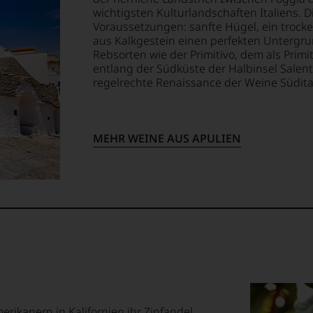
wichtigsten Kulturlandschaften Italiens. 
Voraussetzungen: sanfte Hügel, ein troc
aus Kalkgestein einen perfekten Untergru
ellt,
Rebsorten wie der Primitivo, dem als Prim
entlang der Südküste der Halbinsel Salent
regelrechte Renaissance der Weine Südita
tung
llziehbar
MEHR WEINE AUS APULIEN
geht.
m
ossen:
merikanern in Kalifornien ihr Zinfandel.