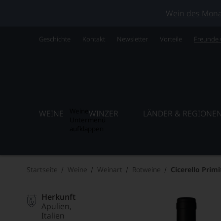
Wein des Monats
Geschichte
Kontakt
Newsletter
Vorteile
Freunde
Weine
WEINE
WINZER
LÄNDER & REGIONE
Untermenü
aufklappen
Startseite
Weine
Weinart
Rotweine
Cicerello Primi
Herkunft
Apulien
Italien