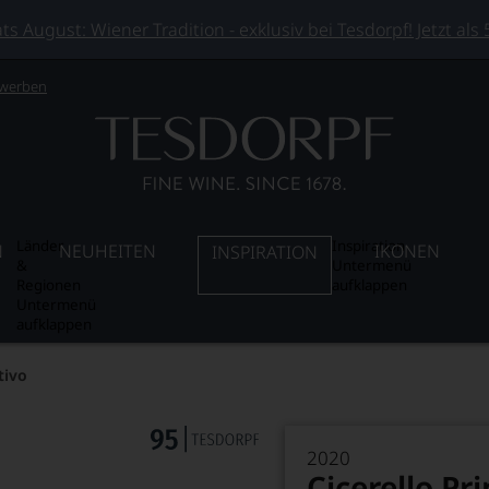
 August: Wiener Tradition - exklusiv bei Tesdorpf! Jetzt als
 werben
Länder
Inspiration
N
NEUHEITEN
IKONEN
INSPIRATION
&
Untermenü
Regionen
aufklappen
Untermenü
aufklappen
tivo
2020
Cicerello Pr