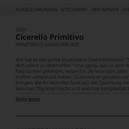
AUSZEICHNUNGEN
STECKBRIEF
DER WINZER
DI
2020
Cicerello Primitivo
PRIMITIVO DI MANDURIA DOC
Wie hat es der große Staatsmann Cicero formuliert: 
dich selbst zu übertreffen." Und genau das ist dem
Ragusa hier gelungen, wobei ihn die knorrigen alte
Kräften unterstützt haben. So konnte er geradezu ei
bringen, die ihr reizvolles Spiel aus der Spannung v
zwischen filigraner Frucht und enormer Komplexität 
verschlungen, entwickeln sich feine Aromen von Cas
Mehr lesen
der anderen Seite getrocknete Früchte wie Feigen u
Band dunkler Schokolade und Karamell. Jeder Schluc
reifen süßen Gerbstoffen an den Gaumen und das Fi
Länge.