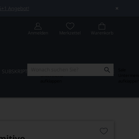
 5+1 Angebot!
Anmelden
Merkzettel
Warenkorb
Subskription
Sale
SUBSKRIPTION
WEIN-JOURNAL
SALE
Untermenü
Untermen
aufklappen
aufklappe
imitivo