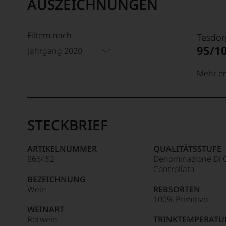
AUSZEICHNUNGEN
Filtern nach
Tesdor
95/1
Jahrgang 2020
Mehr er
99–100
Tesdor
Der
STECKBRIEF
Name
Tesdor
95–98 
steht
ARTIKELNUMMER
QUALITÄTSSTUFE
für
866452
Denominazione Di 
»Fine
90–94 
Controllata
Wine«,
BEZEICHNUNG
für
Wein
REBSORTEN
die
100% Primitivo
edlen
WEINART
85–89 
Weine
Rotwein
TRINKTEMPERATU