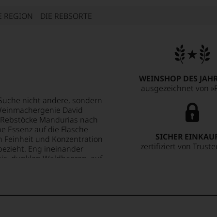
E REGION
DIE REBSORTE
WEINSHOP DES JAHR
ausgezeichnet von »F
"Suche nicht andere, sondern
 Weinmachergenie David
n Rebstöcke Mandurias nach
ne Essenz auf die Flasche
SICHER EINKAU
on Feinheit und Konzentration
zertifiziert von Trust
bezieht. Eng ineinander
sis, dunklen Waldbeeren, auf
nd Datteln, umhüllt von einem
k schmiegt sich mit seinen
nale ist von beeindruckender