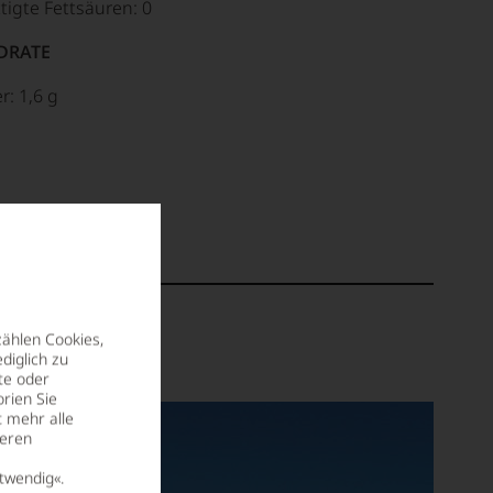
tigte Fettsäuren: 0
DRATE
r: 1,6 g
zählen Cookies,
diglich zu
te oder
rien Sie
t mehr alle
seren
twendig«.