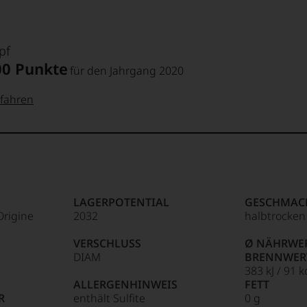
pf
00 Punkte
für den Jahrgang 2020
fahren
 Punkte:
pf
pf
Punkte:
LAGERPOTENTIAL
GESCHMAC
Origine
2032
halbtrocken
Punkte:
VERSCHLUSS
Ø NÄHRWER
DIAM
BRENNWER
383 kJ / 91 k
ALLERGENHINWEIS
FETT
Punkte:
R
enthält Sulfite
0 g