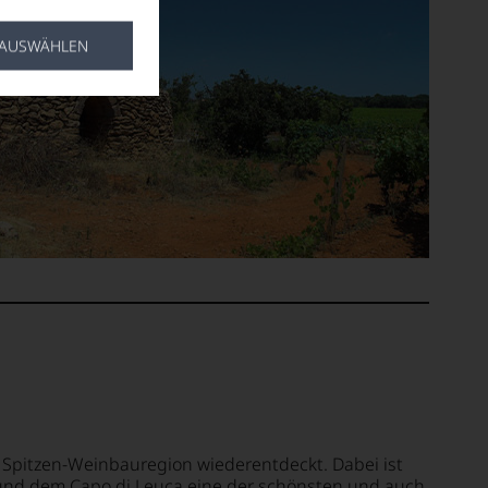
 AUSWÄHLEN
s Spitzen-Weinbauregion wiederentdeckt. Dabei ist
 und dem Capo di Leuca eine der schönsten und auch