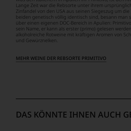
WIR
Lange Zeit war die Rebsorte unter ihrem ursprüngli
WERD
Zinfandel von den USA aus seinen Siegeszug um die 
UNSER
beiden genetisch völlig identisch sind, besann man s
WEINE
über einen eigenen DOC-Bereich in Apulien: Primitivo 
AUCH
sein Name, er kann als erster (primo) gelesen werden
SELBS
alkoholreiche Rotweine mit kräftigen Aromen von Sc
BEWER
und Gewürznelken.
Wir,
das
MEHR WEINE DER REBSORTE PRIMITIVO
Expert
und
Verkos
des
Hause
Tesdor
diskuti
leidens
aber
DAS KÖNNTE IHNEN AUCH G
konstru
jeden
Wein