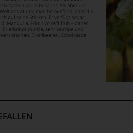
chen Namen kaum bekannt. Als aber der
EN
Welt antrat und man herausfand, dass die
E
ich auf seine Stärken. Er verfügt sogar
di Manduria. Primitivo reift früh – daher
. Er erbringt dunkle, sehr würzige und
T
hwarzkirschen, Brombeeren, Schokolade
TEN.
en-
tungsteam
s
pf,
eren
chaftlich,
EFALLEN
ktiv