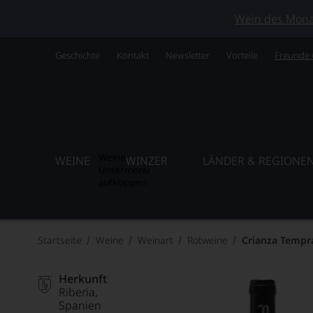
Wein des Monats
Geschichte
Kontakt
Newsletter
Vorteile
Freunde
Weine
WEINE
WINZER
LÄNDER & REGIONE
Untermenü
aufklappen
Startseite
Weine
Weinart
Rotweine
Crianza Tempra
Herkunft
Riberia
Spanien