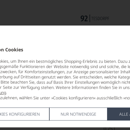
n Cookies
ies, um Ihnen ein bestmögliches Shopping-Erlebnis zu bieten. Dazu 
gsgemäße Funktionieren der Website notwendig sind und solche, die le
zwecken, für Komforteinstellungen, zur Anzeige personalisierter Inhal
erbung auf Drittseiten genutzt werden. Sie entscheiden, welche Katego
ALKOHOLGEHALT
HERSTELLE
Bitte beachten Sie, dass auf Basis Ihrer Einstellungen womöglich nich
er Seite zur Verfügung stehen. Weitere Informationen finden Sie in un
12,5 % Vol.
Bodegas
ung
.
Protos,4730
zulehnen, wählen Sie unter »Cookies konfigurieren« ausschließlich »no
LAGERPOTENTIAL
2028
LAND
Spanien
KIES KONFIGURIEREN
NUR NOTWENDIGE
ALLE
VERSCHLUSS
unbekannt
FLASCHENG
0,75 L