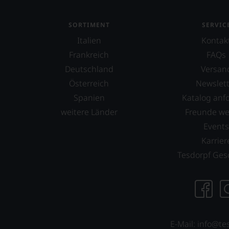
Wir
haben
SORTIMENT
SERVIC
festgestellt,
Italien
Kontak
dass
manch
Frankreich
FAQs
eine
Deutschland
Versan
Bewertung
Österreich
Newslett
schwer
nachvollziehbar
Spanien
Katalog anf
ist
weitere Länder
Freunde w
oder
Event
am
Wein
Karrier
vorbeigeht.
Tesdorpf Ges
Aus
diesem
Grund
haben
wir
beschlossen:
E-Mail: info@te