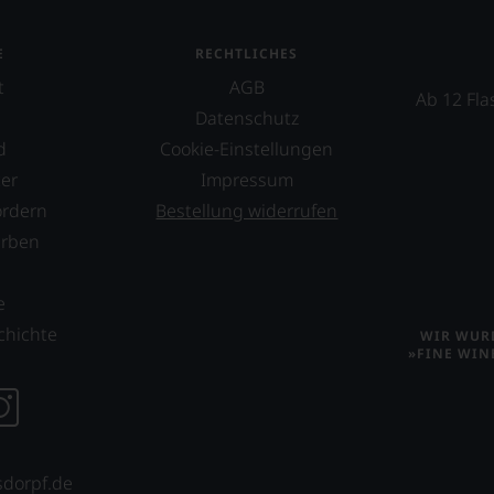
E
RECHTLICHES
t
AGB
Ab 12 Fla
Datenschutz
d
Cookie-Einstellungen
er
Impressum
ordern
Bestellung widerrufen
erben
s
e
chichte
WIR WURD
»FINE WIN
sdorpf.de