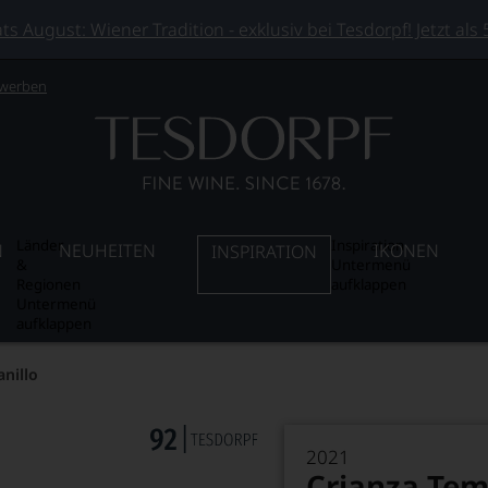
 August: Wiener Tradition - exklusiv bei Tesdorpf! Jetzt als
 werben
Länder
Inspiration
N
NEUHEITEN
IKONEN
INSPIRATION
&
Untermenü
Regionen
aufklappen
Untermenü
aufklappen
nillo
2021
Crianza Tem