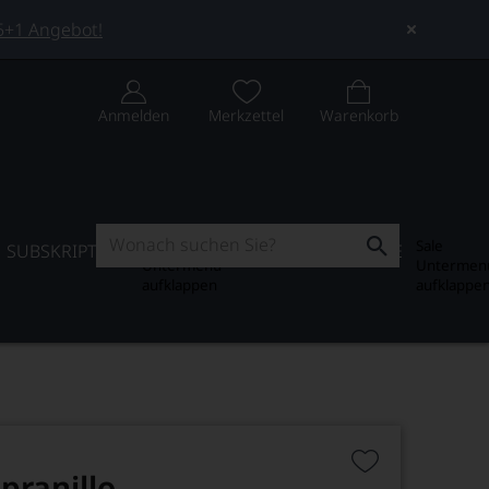
 5+1 Angebot!
Anmelden
Merkzettel
Warenkorb
Subskription
Sale
SUBSKRIPTION
WEIN-JOURNAL
SALE
Untermenü
Untermen
aufklappen
aufklappe
pranillo