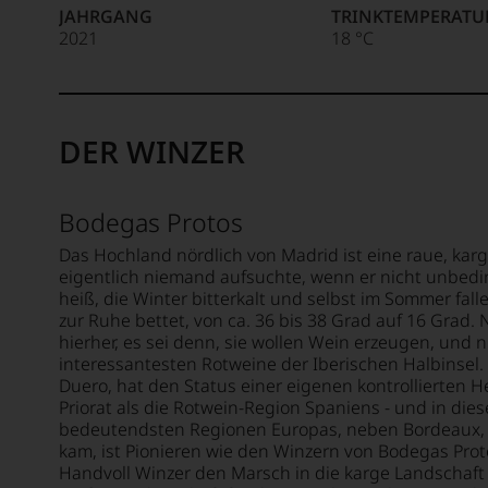
Welt,
JAHRGANG
TRINKTEMPERATU
wie
2021
18 °C
kaum
ein
Unter 85 Punkte:
anderer.
Das
DER WINZER
dokumentieren
wir
auch
und
Bodegas Protos
gerade
Das Hochland nördlich von Madrid ist eine raue, karg
mit
eigentlich niemand aufsuchte, wenn er nicht unbedi
Bewertungen
heiß, die Winter bitterkalt und selbst im Sommer fal
und
zur Ruhe bettet, von ca. 36 bis 38 Grad auf 16 Grad. 
Medaillen
hierher, es sei denn, sie wollen Wein erzeugen, und 
renommierter
interessantesten Rotweine der Iberischen Halbinsel.
Weinjournalisten
Duero, hat den Status einer eigenen kontrollierten 
oder
Priorat als die Rotwein-Region Spaniens - und in die
Fachpublikationen
bedeutendsten Regionen Europas, neben Bordeaux, 
in
kam, ist Pionieren wie den Winzern von Bodegas Pro
unseren
Handvoll Winzer den Marsch in die karge Landschaf