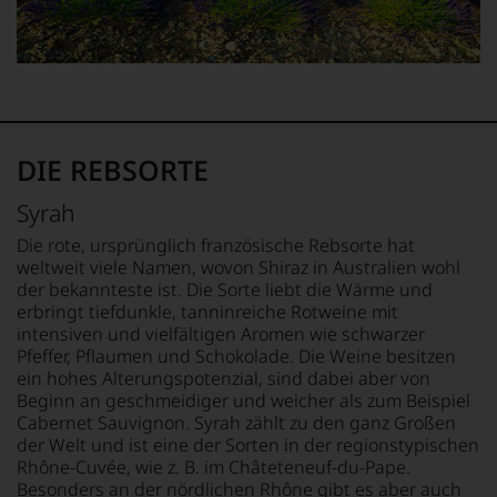
Charakteristik.
Und
daraus
ergeben
sich
fundierte
Bewertungen
DIE REBSORTE
jedes
einzelnen
Syrah
Weines.
Warum
Die rote, ursprünglich französische Rebsorte hat
also
weltweit viele Namen, wovon Shiraz in Australien wohl
sollen
der bekannteste ist. Die Sorte liebt die Wärme und
Sie
erbringt tiefdunkle, tanninreiche Rotweine mit
als
intensiven und vielfältigen Aromen wie schwarzer
Kunde
Pfeffer, Pflaumen und Schokolade. Die Weine besitzen
des
ein hohes Alterungspotenzial, sind dabei aber von
Hauses
nicht
Beginn an geschmeidiger und weicher als zum Beispiel
davon
Cabernet Sauvignon. Syrah zählt zu den ganz Großen
profitieren,
der Welt und ist eine der Sorten in der regionstypischen
statt
Rhône-Cuvée, wie z. B. im Châteteneuf-du-Pape.
an
Besonders an der nördlichen Rhône gibt es aber auch