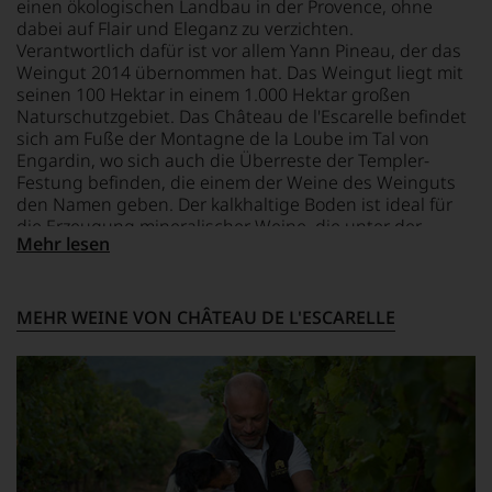
BIO KENNZEICHNUNG
Frankreich
einen ökologischen Landbau in der Provence, ohne
Aussendungen
HÄNDLER
dabei auf Flair und Eleganz zu verzichten.
oder
DE-ÖKO-006
FLASCHENGRÖSSE
Verantwortlich dafür ist vor allem Yann Pineau, der das
in
0,75 L
Weingut 2014 übernommen hat. Das Weingut liegt mit
unserem
BIO KENNZEICHNUNG
seinen 100 Hektar in einem 1.000 Hektar großen
Webshop,
PRODUKT
GESCHMACK
Naturschutzgebiet. Das Château de l'Escarelle befindet
um
FR-BIO-16
halbtrocken
zu
sich am Fuße der Montagne de la Loube im Tal von
unterstreichen,
Engardin, wo sich auch die Überreste der Templer-
auf
Festung befinden, die einem der Weine des Weinguts
welch
den Namen geben. Der kalkhaltige Boden ist ideal für
hohem
die Erzeugung mineralischer Weine, die unter der
Niveau
Mehr lesen
Leitung des Önologen Patrick Lobier zu den besten der
sich
Region avanciert sind.
unsere
Weinselektion
MEHR WEINE VON CHÂTEAU DE L'ESCARELLE
bewegt.
Das
aber
genügt
uns
nicht
mehr.
Wir