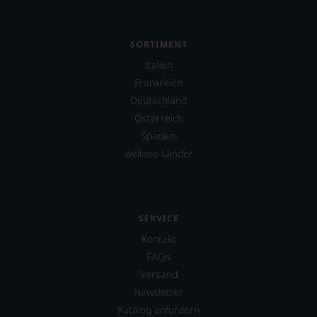
Parker
&
Co,
SORTIMENT
nicht
verzichten,
Italien
aber
Frankreich
Sie
Deutschland
finden
fortan
Österreich
an
Spanien
jedem
weitere Länder
Wein
auch
unsere
Tesdorpf-
Bewertung.
SERVICE
Wir
beurteilen
Kontakt
unsere
FAQs
Weine
Versand
nach
dem
Newsletter
bekannten
Katalog anfordern