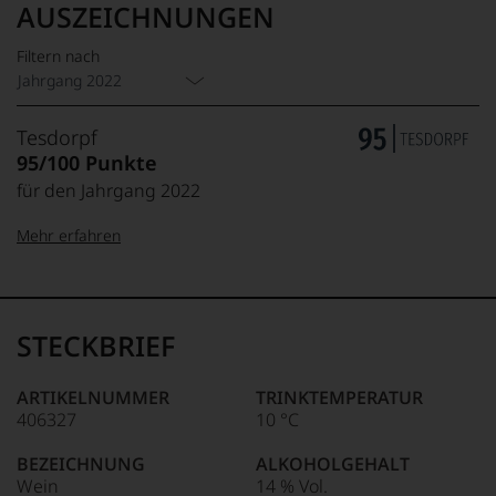
AUSZEICHNUNGEN
Filtern nach
Jahrgang 2022
Tesdorpf
95/100 Punkte
für den Jahrgang 2022
Mehr erfahren
99–100 Punkte:
Tesdorpf
Der
Name
STECKBRIEF
Tesdorpf
95–98 Punkte:
steht
für
ARTIKELNUMMER
TRINKTEMPERATUR
»Fine
406327
10 °C
90–94 Punkte:
Wine«,
für
BEZEICHNUNG
ALKOHOLGEHALT
die
Wein
14 % Vol.