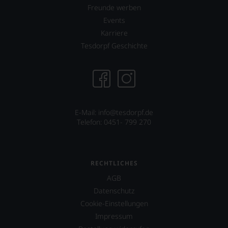
und
Freunde werben
bewährten
100-
Events
Punkte-
Karriere
System.
Tesdorpf Geschichte
Wir
freuen
uns
sehr
Ihnen
auf
diesem
E-Mail: info@tesdorpf.de
Weg
Telefon: 0451- 799 270
eine
weitere
Hilfe
an
RECHTLICHES
die
Hand
AGB
geben
Datenschutz
zu
Cookie-Einstellungen
können,
den
Impressum
richtigen