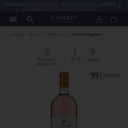
Wein des Monats August: Wiener Tradition - exklusiv
bei Tesdorpf! Jetzt als 5+1 Angebot!
Weine
Weinart
Roséweine
Croix d'Engardin
Provence
10 °C
Syrah
Frankreich