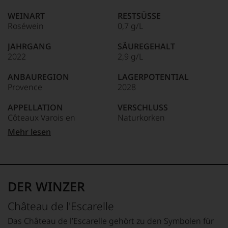
edlen
85–89 Punkte:
Weine
WEINART
RESTSÜSSE
der
Roséwein
0,7 g/L
Welt,
wie
JAHRGANG
SÄUREGEHALT
kaum
2022
2,9 g/L
Unter 85 Punkte:
ein
anderer.
ANBAUREGION
LAGERPOTENTIAL
Das
Provence
2028
dokumentieren
wir
APPELLATION
VERSCHLUSS
auch
Côteaux Varois en
Naturkorken
und
gerade
Provence
Mehr lesen
mit
ALLERGENHINWEIS
Bewertungen
QUALITÄTSSTUFE
enthält Sulfite
und
AOP - Appellation d´Origine
Medaillen
Protégée
HERSTELLER /
renommierter
IMPORTEUR
DER WINZER
Weinjournalisten
REBSORTEN
Château de l'Escarelle,
oder
70% Syrah
83170 La Celle - France
Château de l'Escarelle
Fachpublikationen
30% Grenache
in
LAND
Das Château de l’Escarelle gehört zu den Symbolen für
unseren