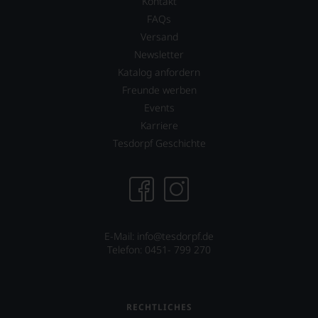
Wir
Kontakt
Lisa
freuen
FAQs
Perrotti-
uns
Brown.
Versand
sehr
2017
Newsletter
Ihnen
erwarb
auf
Katalog anfordern
zudem
diesem
der
Freunde werben
Weg
Restaurantführer
Events
eine
»Guide
weitere
Karriere
Michelin«
Hilfe
Anteile
Tesdorpf Geschichte
an
an
die
dieser
Hand
nach
geben
wie
zu
vor
können,
äußerst
den
bedeutenden
E-Mail: info@tesdorpf.de
richtigen
Publikation.
Telefon: 0451- 799 270
Wein
zu
finden.
RECHTLICHES