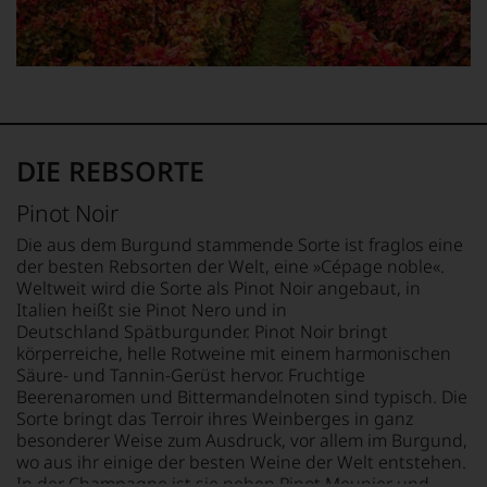
1982,
fundierte
von
Bewertungen
Kritikern
jedes
wegen
einzelnen
des
Weines.
warmen
Warum
Witterungsverlaufs
also
eher
DIE REBSORTE
sollen
skeptisch
Sie
beurteilt,
als
Pinot Noir
als
Kunde
erster
Die aus dem Burgund stammende Sorte ist fraglos eine
des
mit
der besten Rebsorten der Welt, eine »Cépage noble«.
Hauses
einem
Weltweit wird die Sorte als Pinot Noir angebaut, in
nicht
»outstanding«
davon
Italien heißt sie Pinot Nero und in
bewertete
profitieren,
Deutschland Spätburgunder. Pinot Noir bringt
und
statt
körperreiche, helle Rotweine mit einem harmonischen
mit
an
Säure- und Tannin-Gerüst hervor. Fruchtige
seinem
Stelle
Beerenaromen und Bittermandelnoten sind typisch. Die
Urteil
sich
Sorte bringt das Terroir ihres Weinberges in ganz
recht
nur
besonderer Weise zum Ausdruck, vor allem im Burgund,
behalten
auf
wo aus ihr einige der besten Weine der Welt entstehen.
sollte.
Einschätzungen
Der
In der Champagne ist sie neben Pinot Meunier und