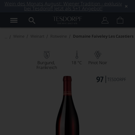
Wein des Monats August: Wiener Tradition - exklusiv
bei Tesdorpf! Jetzt als 5+1 Angebot!
Weine
Weinart
Rotweine
Domaine Faiveley Les Cazetiers
Burgund
18 °C
Pinot Noir
Frankreich