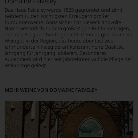
Domaine Faiveley
Kreativität
18 °C
um
und
zu
Das Haus Faiveley wurde 1825 gegründet und zählt
Innovationsgeist
unterstreichen,
seitdem zu den wichtigsten Erzeugern großer
Weinjournalismus
auf
Burgunderweine. Ganz sicher hat dieser klangvolle
und
welch
Name wesentlich zu dem großartigen Ruf beigetragen,
Weinbewertung
hohem
den das Burgund heute genießt. Denn es gibt kaum ein
revolutioniert.
Niveau
Weingut in der Region, das heute über fast zwei
Der
sich
Jahrhunderte hinweg derart konstant hohe Qualität,
studierte
unsere
Jahrgang für Jahrgang, abliefert. Besonderes
Rechtsanwalt
Weinselektion
Augenmerk wird hier seit Jahrzehnten auf die Pflege der
verstand
bewegt.
Weinberge gelegt.
sich
Das
als
aber
Sprachrohr
genügt
des
uns
MEHR WEINE VON DOMAINE FAIVELEY
Verbrauchers
nicht
und
mehr.
schuf
Wir
1978
haben
den
festgestellt,
Newsletter
dass
»The
manch
Wine
eine