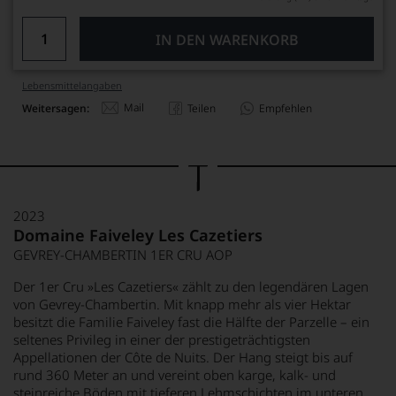
IN DEN WARENKORB
Lebensmittel­angaben
Mail
Weitersagen:
Teilen
Empfehlen
2023
Domaine Faiveley Les Cazetiers
GEVREY-CHAMBERTIN 1ER CRU AOP
Der 1er Cru »Les Cazetiers« zählt zu den legendären Lagen
von Gevrey-Chambertin. Mit knapp mehr als vier Hektar
besitzt die Familie Faiveley fast die Hälfte der Parzelle – ein
seltenes Privileg in einer der prestigeträchtigsten
Appellationen der Côte de Nuits. Der Hang steigt bis auf
rund 360 Meter an und vereint oben karge, kalk- und
steinreiche Böden mit tieferen Lehmschichten im unteren