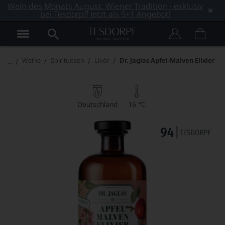
Wein des Monats August: Wiener Tradition - exklusiv
bei Tesdorpf! Jetzt als 5+1 Angebot!
Weine
Spirituosen
Likör
Dr. Jaglas Apfel-Malven Elixier
Deutschland
16 °C