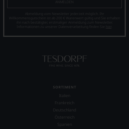
und
sich
ANMELDEN
1983
unsere
der
Weinselektion
Abmeldung vom Newsletter jederzeit möglich. Ihr
Gault
bewegt.
Willkommensgutschein ist ab 200 € Warenwert gültig und Sie erhalten
Millau
Das
ihn nach bestätigter, erstmaliger Anmeldung zum Newsletter.
Informationen zu unserer Datenverarbeitung finden Sie
hier
.
Deutschland.
aber
genügt
Der
uns
Gault
nicht
Millau
mehr.
ist
Wir
neben
haben
dem
festgestellt,
»Guide
dass
Michelin«
manch
der
eine
wichtigste
SORTIMENT
Bewertung
Restaurantführer
schwer
Italien
in
nachvollziehbar
Europa.
Frankreich
ist
Im
Deutschland
oder
Gegensatz
am
Österreich
zum
Wein
Guide
Spanien
vorbeigeht.