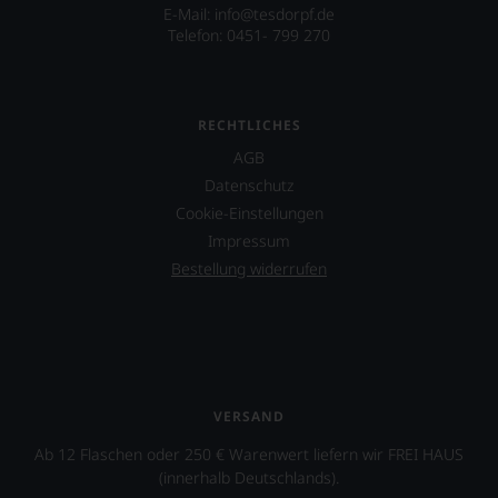
leidenschaftlich,
E-Mail: info@tesdorpf.de
gehört
aber
Telefon: 0451- 799 270
dieses
konstruktiv
alljährlich
jeden
erscheinende
Wein
Standardwerk
im
einer
RECHTLICHES
Hinblick
Holding.
auf
AGB
Herkunft,
Seit
Datenschutz
Stilistik,
1993
Rebsortentypizität
Cookie-Einstellungen
erscheint
und
auch
Impressum
Charakteristik.
jährlich
Bestellung widerrufen
Und
ein
daraus
Weinführer
ergeben
Deutschland
sich
unter
fundierte
dem
Bewertungen
Namen
jedes
Gault
VERSAND
einzelnen
Millau.
Weines.
Chefredakteure
Ab 12 Flaschen oder 250 € Warenwert liefern wir FREI HAUS
Warum
waren
(innerhalb Deutschlands).
also
lange