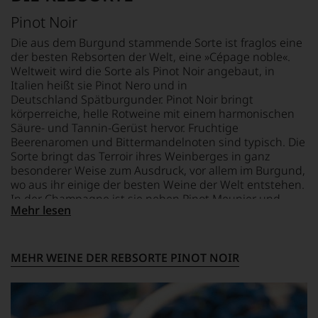
Wein
Putnam
Arbeit
vorbeigeht.
Pinot Noir
Investment
für
Aus
führte
das
diesem
Die aus dem Burgund stammende Sorte ist fraglos eine
ihn
international
Grund
der besten Rebsorten der Welt, eine »Cépage noble«.
nach
hoch
haben
Weltweit wird die Sorte als Pinot Noir angebaut, in
Italien,
renommierte
wir
Italien heißt sie Pinot Nero und in
wo
Fachjournal
beschlossen:
Deutschland Spätburgunder. Pinot Noir bringt
er
»Wine
körperreiche, helle Rotweine mit einem harmonischen
einen
Spectator«
WIR
Säure- und Tannin-Gerüst hervor. Fruchtige
inniglichen
1981,
WERDEN
Kontakt
Beerenaromen und Bittermandelnoten sind typisch. Die
die
UNSERE
mit
Zusammenarbeit
Sorte bringt das Terroir ihres Weinberges in ganz
WEINE
den
sollte
besonderer Weise zum Ausdruck, vor allem im Burgund,
AUCH
Weinen
fast
SELBST
wo aus ihr einige der besten Weine der Welt entstehen.
des
30
BEWERTEN.
In der Champagne ist sie neben Pinot Meunier und
Landes
Jahre
Mehr lesen
Chardonnay die dritte wichtige Rebsorte großer
Wir,
schloss.
andauern.
Champagner.
das
Ab
Zu
Experten-
2004
Beginn
MEHR WEINE DER REBSORTE PINOT NOIR
und
gab
der
Verkostungsteam
er
80er
des
den
Jahre
Hauses
»Piedmont
führten
Tesdorpf,
Report«