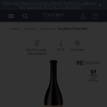
Wein des Monats August: Wiener Tradition - exklusiv
bei Tesdorpf! Jetzt als 5+1 Angebot!
Weine
Weinart
Rotweine
Dry River Pinot Noir
Marlborough
18 °C
Pinot Noir
Neuseeland