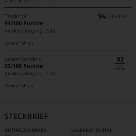
Jahrgang 2023
Tesdorpf
94/100 Punkte
für den Jahrgang 2023
Mehr erfahren
99–100 Punkte:
Tesdorpf
James Suckling
Der
93/100 Punkte
Name
für den Jahrgang 2023
Tesdorpf
95–98 Punkte:
steht
Mehr erfahren
für
»Fine
90–94 Punkte:
Wine«,
100-95 Punkte:
James
für
Suckling
die
Der
STECKBRIEF
edlen
85–89 Punkte:
Amerikaner
90 Punkte und
Weine
James
mehr:
der
Suckling,
ARTIKELNUMMER
LAGERPOTENTIAL
Welt,
Jahrgang