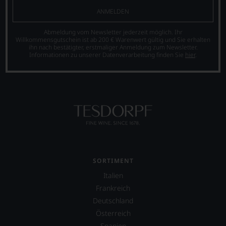
aber
Einschätzungen
ANMELDEN
auch
einzelner
über
Kritiker
Abmeldung vom Newsletter jederzeit möglich. Ihr
Australien,
verlassen
Willkommensgutschein ist ab 200 € Warenwert gültig und Sie erhalten
Neuseeland
zu
ihn nach bestätigter, erstmaliger Anmeldung zum Newsletter.
und
müssen?
Informationen zu unserer Datenverarbeitung finden Sie
hier
.
Amerika.
Unsere
Der
Bewertungen
Zigarrenliebhaber
spiegeln
Suckling
das
schrieb
Ergebnis
auch
unserer
nebenbei
Expertenrunde
für
wider.
die
Bitte
Zeitschrift
beachten
Cigar
Sie
SORTIMENT
Afficionado
auch
Italien
und
unsere
veröffentlichte
untenstehenden
Frankreich
Bücher,
Erläuterungen,
Deutschland
etwa
dann
Österreich
über
wissen
Jahrgangs-
Spanien