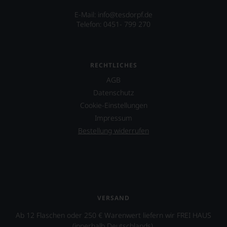
nicht
der
verzichten,
er
E-Mail: info@tesdorpf.de
aber
auch
Telefon: 0451- 799 270
Sie
international
finden
wichtige
fortan
Persönlichkeiten
an
vorstellt,
RECHTLICHES
jedem
die
Wein
sich
AGB
auch
um
Datenschutz
unsere
den
Tesdorpf-
Cookie-Einstellungen
Wein
Bewertung.
Impressum
verdient
Wir
gemacht
Bestellung widerrufen
beurteilen
haben,
unsere
z.B.
Weine
Mike
nach
D.
dem
von
bekannten
der
und
berühmten
VERSAND
bewährten
Rockband
100-
Beastie
Ab 12 Flaschen oder 250 € Warenwert liefern wir FREI HAUS
Punkte-
Boys.
(innerhalb Deutschlands).