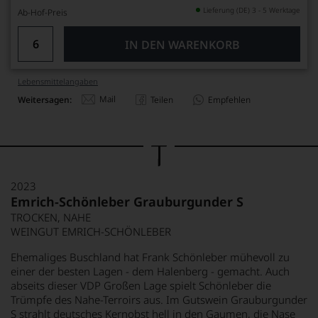
Lieferung (DE) 3 - 5 Werktage
Ab-Hof-Preis
IN DEN WARENKORB
Lebensmittel­angaben
Mail
Weitersagen:
Teilen
Empfehlen
2023
Emrich-Schönleber Grauburgunder S
TROCKEN, NAHE
WEINGUT EMRICH-SCHÖNLEBER
Ehemaliges Buschland hat Frank Schönleber mühevoll zu
einer der besten Lagen - dem Halenberg - gemacht. Auch
abseits dieser VDP Großen Lage spielt Schönleber die
Trümpfe des Nahe-Terroirs aus. Im Gutswein Grauburgunder
S strahlt deutsches Kernobst hell in den Gaumen, die Nase