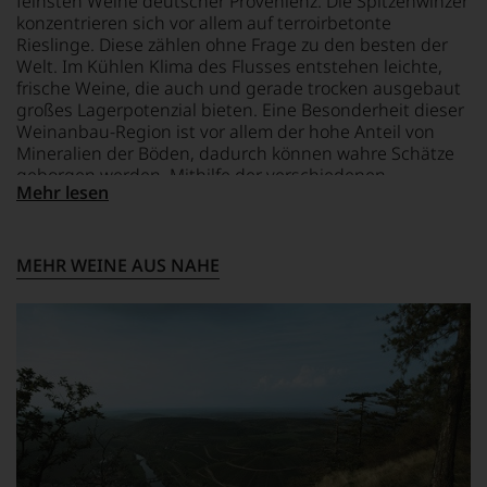
feinsten Weine deutscher Provenienz. Die Spitzenwinzer
andauern.
das
konzentrieren sich vor allem auf terroirbetonte
Zu
Experten-
Rieslinge. Diese zählen ohne Frage zu den besten der
Beginn
und
Welt. Im Kühlen Klima des Flusses entstehen leichte,
der
Verkostungsteam
frische Weine, die auch und gerade trocken ausgebaut
80er
des
großes Lagerpotenzial bieten. Eine Besonderheit dieser
Jahre
Hauses
Weinanbau-Region ist vor allem der hohe Anteil von
führten
Tesdorpf,
Mineralien der Böden, dadurch können wahre Schätze
ihn
diskutieren
geborgen werden. Mithilfe der verschiedenen
erste
leidenschaftlich,
Mehr lesen
Bodenarten innerhalb des Weingebietes, können
Reisen
aber
unterschiedlichste Geschmacksnuancen innerhalb
nach
konstruktiv
einer Rebsorte gewonnen werden.
Europa,
jeden
wo
Wein
MEHR WEINE AUS NAHE
er
im
seine
Hinblick
große
auf
Liebe
Herkunft,
zu
Stilistik,
den
Rebsortentypizität
Top-
und
Weinen
Charakteristik.
aus
Und
Bordeaux
daraus