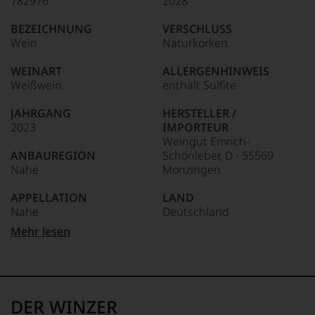
782976
2028
wie
Unter 88
1958,
kaum
Punkte:
zählt
BEZEICHNUNG
VERSCHLUSS
Unter 85 Punkte:
ein
heute
Wein
Naturkorken
anderer.
zu
Das
den
WEINART
ALLERGENHINWEIS
dokumentieren
bedeutendsten
Weißwein
enthält Sulfite
wir
und
auch
einflussreichsten
und
JAHRGANG
HERSTELLER /
Weinkritikern
gerade
2023
IMPORTEUR
der
mit
Weingut Emrich-
Welt.
Bewertungen
ANBAUREGION
Schönleber, D - 55569
Dabei
und
Nahe
Monzingen
geriet
Medaillen
er
renommierter
APPELLATION
LAND
mehr
Weinjournalisten
Nahe
Deutschland
über
oder
Umwege
Mehr lesen
Fachpublikationen
in
REBSORTEN
FLASCHENGRÖSSE
in
die
100% Grauburgunder
0,75 L
unseren
Weinwelt,
Aussendungen
denn
TRINKTEMPERATUR
GESCHMACK
oder
er
9 °C
trocken
in
DER WINZER
studierte
unserem