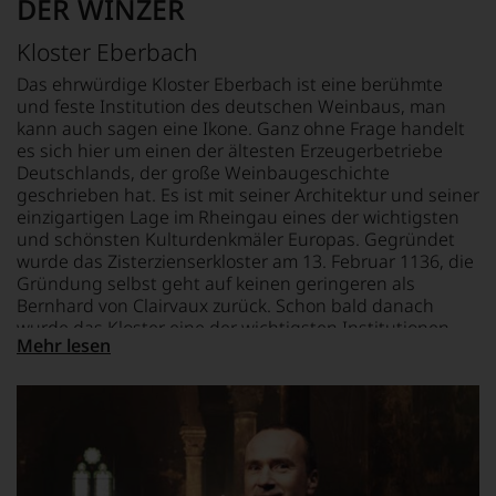
DER WINZER
hat
FLASCHENGRÖSSE
unserem
mit
REBSORTEN
0,75 L
Webshop,
Kloster Eberbach
Kreativität
Riesling
um
und
GESCHMACK
zu
Das ehrwürdige Kloster Eberbach ist eine berühmte
Innovationsgeist
TRINKTEMPERATUR
trocken
unterstreichen,
und feste Institution des deutschen Weinbaus, man
Weinjournalismus
auf
8 °C
kann auch sagen eine Ikone. Ganz ohne Frage handelt
und
welch
es sich hier um einen der ältesten Erzeugerbetriebe
Weinbewertung
hohem
Deutschlands, der große Weinbaugeschichte
revolutioniert.
Niveau
geschrieben hat. Es ist mit seiner Architektur und seiner
Der
sich
einzigartigen Lage im Rheingau eines der wichtigsten
studierte
unsere
und schönsten Kulturdenkmäler Europas. Gegründet
Rechtsanwalt
Weinselektion
wurde das Zisterzienserkloster am 13. Februar 1136, die
verstand
bewegt.
Gründung selbst geht auf keinen geringeren als
sich
Das
Bernhard von Clairvaux zurück. Schon bald danach
als
aber
wurde das Kloster eine der wichtigsten Institutionen
Sprachrohr
genügt
Mehr lesen
des Weinbaus im Rheingau, denn durch die akribische
des
uns
Arbeit der Mönche wurden bis heute bedeutende
Verbrauchers
nicht
Weinberge erschlossen und gewichtige
und
mehr.
Innovationsarbeit in Sachen An- und Ausbau geleistet.
schuf
Wir
In der alten Kelterhalle des Klosters mit seinen liebevoll
1978
haben
den
gepflegten Original-Korbpressen kann man nicht nur
festgestellt,
Newsletter
dass
historische Luft schnuppern, sondern erahnen, welche