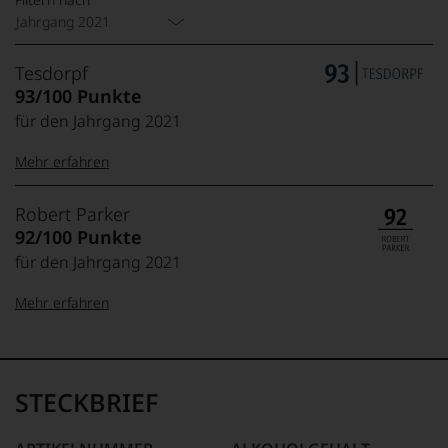
Jahrgang 2021
Tesdorpf
93/100 Punkte
für den Jahrgang 2021
Mehr erfahren
99–100 Punkte:
Tesdorpf
Robert Parker
Der
92/100 Punkte
Name
für den Jahrgang 2021
Tesdorpf
95–98 Punkte:
steht
Mehr erfahren
für
»Fine
90–94 Punkte:
Wine«,
100-96 Punkte:
Robert
für
Parker
die
Ganz
STECKBRIEF
edlen
85–89 Punkte:
ohne
Weine
Frage
der
war