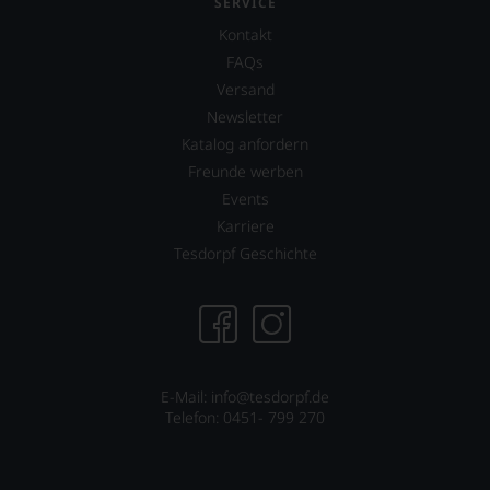
SERVICE
Punkte-
of
System.
Kontakt
Wine
Wir
Lisa
FAQs
freuen
Perrotti-
Versand
uns
Brown.
sehr
Newsletter
2017
Ihnen
erwarb
Katalog anfordern
auf
zudem
Freunde werben
diesem
der
Weg
Events
Restaurantführer
eine
»Guide
Karriere
weitere
Michelin«
Tesdorpf Geschichte
Hilfe
Anteile
an
an
die
dieser
Hand
nach
geben
wie
zu
vor
können,
äußerst
E-Mail: info@tesdorpf.de
den
bedeutenden
Telefon: 0451- 799 270
richtigen
Publikation.
Wein
zu
finden.