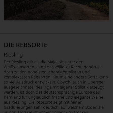
daraus
Bordeaux-
ergeben
Jahrgang
sich
1982,
fundierte
von
Bewertungen
Kritikern
jedes
wegen
einzelnen
des
Weines.
warmen
Warum
Witterungsverlaufs
DIE REBSORTE
also
eher
sollen
skeptisch
Riesling
Sie
beurteilt,
als
als
Der Riesling gilt als die Majestät unter den
Kunde
erster
Weißweinsorten – und das völlig zu Recht, gehört sie
des
mit
doch zu den nobelsten, charaktervollsten und
Hauses
einem
komplexesten Rebsorten. Kaum eine andere Sorte kann
nicht
»outstanding«
so viel Ausdruck entwickeln. Obwohl auch in Übersee
davon
bewertete
ausgezeichnete Rieslinge mit eigener Stilistik erzeugt
profitieren,
und
werden, ist doch das deutschsprachige Europa das
statt
mit
Kernland für unglaublich frische und elegante Weine
an
seinem
Stelle
aus Riesling. Die Rebsorte zeigt mit feinen
Urteil
sich
Graduierungen sehr deutlich, auf welchem Boden sie
recht
nur
wuchs. Und sie ist immer brillant - ob trocken,