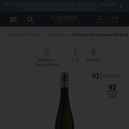
Wein des Monats August: Wiener Tradition - exklusiv
bei Tesdorpf! Jetzt als 5+1 Angebot!
Weine
Weinart
Weißweine
Erbacher Marcobrunn Riesling
Rheingau
8 °C
Riesling
Deutschland