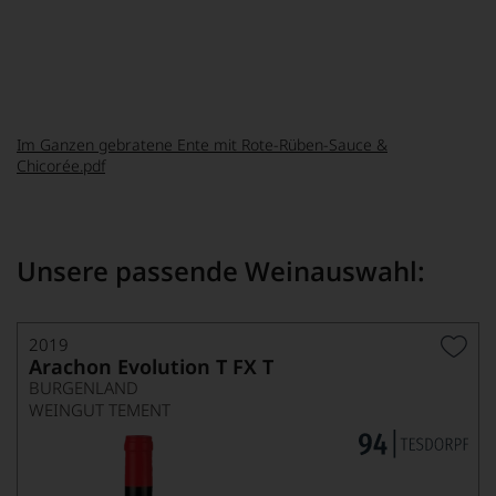
2 cl Vogelbeerschnaps
4 cl Birnensaft 4 cl Verjus (Saft unreif gepresster Trauben,
alternativ 2 cl weißer Balsamessig)
Salz
Das komplette Rezept zum runterladen:
Im Ganzen gebratene Ente mit Rote-Rüben-Sauce &
Chicorée.pdf
Unsere passende Weinauswahl:
2019
Arachon Evolution T FX T
BURGENLAND
WEINGUT TEMENT