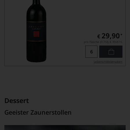
29,90
*
€
pro Flasche (0.75l),
€ 39,87
/L
Lebensmittel­angaben
Dessert
Geeister Zaunerstollen