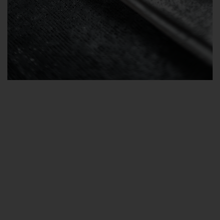
Geeister Zaunerstollen
Zutaten für 1 Rehrücken- oder Stollenform - ca.
12 Portionen:
Schokoladenganache:
200 g Obers
200 g Wasser
160 g Kristallzucker
70 g entöltes Kakaopulver
300 g Zartbitter-Schokolade 55 % Kakaogehalt
60 g Doppelrahm-Frischkäse
Schokoladenmousse: