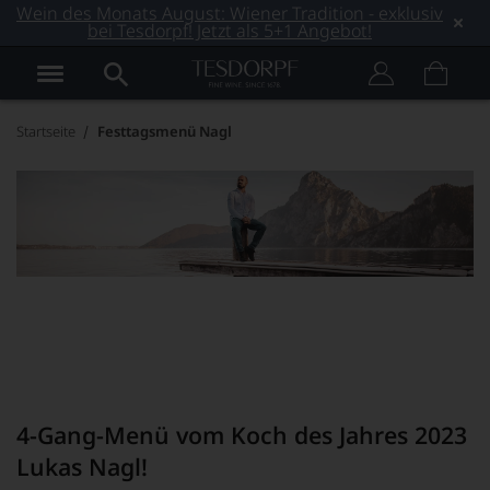
Wein des Monats August: Wiener Tradition - exklusiv
bei Tesdorpf! Jetzt als 5+1 Angebot!
Startseite
Festtagsmenü Nagl
Das wird ein Fest!
Unsere Weinauswahl zum Fest-Menü!
4-Gang-Menü vom Koch des Jahres 2023
Lukas Nagl!