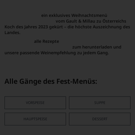
Am wunderschönen Traunsee liegt »Das Traunsee – Das Hotel
zum See«. Hier kocht Lukas Nagl im Restaurant Bootshaus groß
auf. Für uns hat er
ein exklusives Weihnachtsmenü
kreiert. Für
seine Kochkunst wurde er
vom Gault & Millau zu Österreichs
Koch des Jahres 2023 gekürt – die höchste Auszeichnung des
Landes.
Hier finden Sie
alle Rezepte
aus dem Salzkammergut Kochbuch
von Lukas Nagl & Katharina Seiser
zum herunterladen und
unsere passende Weinempfehlung zu jedem Gang.
Wir wünschen viel Freude beim Nachkochen und Genießen!
Alle Gänge des Fest-Menüs:
VORSPEISE
SUPPE
HAUPTSPEISE
DESSERT