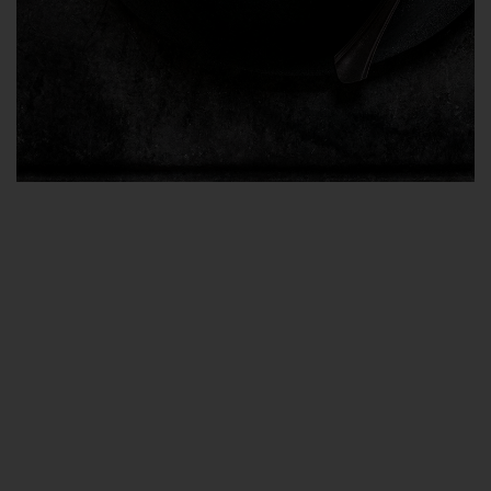
Butternockerl-Karkassensuppe mit
Schnittlauch & Ingwer
Zutaten für 4 Personen:
Butternockerl:
3 Eier
120 g weiche Butter
60 g griffiges Weizenmehl
60 g Weißbrotbrösel (aus entrindetem, trockenem Weißbrot)
Salz
Karkassensuppe:
1 Zwiebel