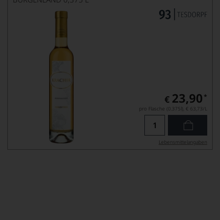
23,90
*
€
pro Flasche (0.375l),
€ 63,73
/L
Lebensmittel­angaben