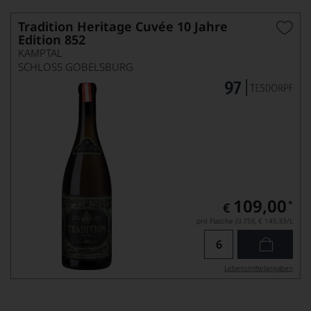
Tradition Heritage Cuvée 10 Jahre
Edition 852
KAMPTAL
SCHLOSS GOBELSBURG
109,00
*
€
pro Flasche (0.75l),
€ 145,33
/L
Lebensmittel­angaben