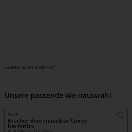
500 g Obers
500 g Schokoladenganache siehe links
Keksboden:
100 g trockene Butterkekse
Hippen
Biskotten(bruch)
ungefüllte Oblaten oder Waffelblätter usw.
75 g weiße Schokolade
300 g heller Haselnuss Nougat
Das komplette Rezept zum runterladen:
Geeister Zaunerstollen.pdf
Unsere passende Weinauswahl:
2018
Kracher Beerenauslese Cuvée
Herzstück
BURGENLAND 0,375 L