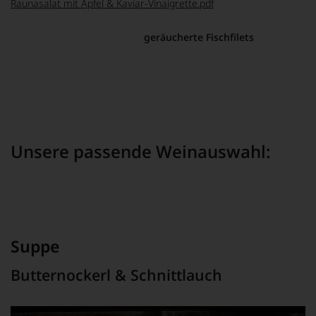
Raunasalat mit Apfel & Kaviar-Vinaigrette.pdf
Hinweis:
Hierzu passen hervorragend
geräucherte Fischfilets
, wie zum
Beispiel Seeforellen.
Diese bekommen Sie je nach Bedarf bei Ihrem Fischhändler des
Vertrauens.
Unsere passende Weinauswahl:
Suppe
Butternockerl & Schnittlauch