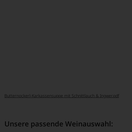
1 Knoblauchzehe
15 g frischer Ingwer
20 g Entenfett (vom erkalteten Entenkochfond abgehoben)
1 ausgelöste Karkasse von der gebratenen Ente
600 ml Entenkochfond
Salz
3 Stück Macis
1 kleine Zimtstange
3 Gewürznelken
30 g helles Miso (Shiro Miso/Luvi Fermente)
2 Dörrzwetschken
Sonstiges:
1 Bund Schnittlauch (50 g)
2 kleine Steinpilze zum Hobeln
Das komplette Rezept zum runterladen:
Butternockerl-Karkassensuppe mit Schnittlauch & Ingwer.pdf
Unsere passende Weinauswahl: