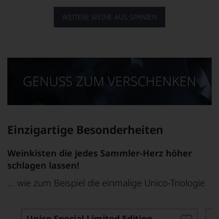
WEITERE WEINE AUS SPANIEN
Einzigartige Besonderheiten
Weinkisten die jedes Sammler-Herz höher
schlagen lassen!
... wie zum Beispiel die einmalige Unico-Triologie
Unico Special Limited Edition
2