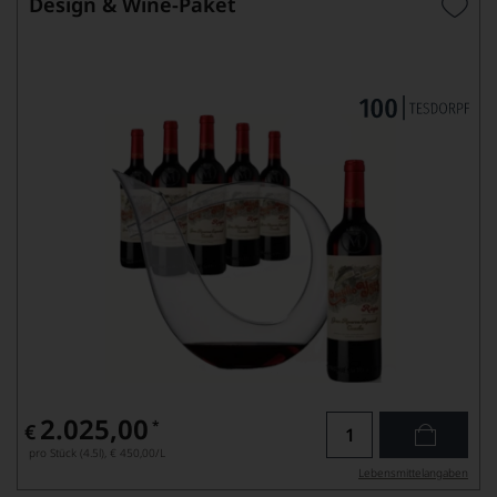
Design & Wine-Paket
2.025,00
*
€
pro Stück (4.5l),
€ 450,00
/L
Lebensmittel­angaben