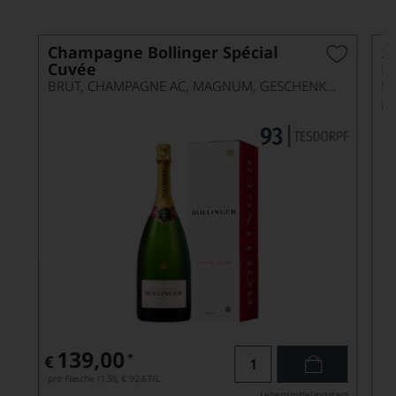
Champagne Bollinger Spécial
2
Cuvée
R
BRUT, CHAMPAGNE AC, MAGNUM, GESCHENKVERPACKUNG
R
R
139,00
*
€
pro Flasche (1.5l),
€ 92,67
/L
Lebensmittel­angaben