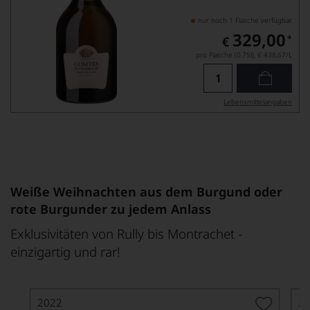
nur noch 1 Flasche verfügbar
329,00
*
€
pro Flasche (0.75l),
€ 438,67
/L
Lebensmittel­angaben
Weiße Weihnachten aus dem Burgund oder
rote Burgunder zu jedem Anlass
Exklusivitäten von Rully bis Montrachet -
einzigartig und rar!
2022
2