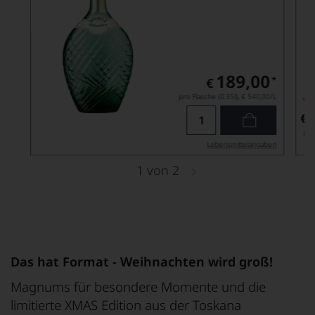
189,00
*
€
pro Flasche (0.35l),
€ 540,00
/L
A
€
pro
Lebensmittel­angaben
1
von
2
Das hat Format - Weihnachten wird groß!
Magnums für besondere Momente und die
limitierte XMAS Edition aus der Toskana