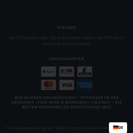
VERSAND
Ab 12 Flaschen oder 250 € Warenwert liefern wir FREI HAUS
(innerhalb Deutschlands).
ZAHLUNGSARTEN
WIR WURDEN AUSGEZEICHNET: TESTSIEGER IN DER
KATEGORIE »FINE WINE & BORDEAUX« FALSTAFF – DIE
BESTEN WEINHÄNDLER DEUTSCHLAND 2023
DE
* Preisangaben inkl. gesetzl. MwSt. und zzgl. Service- & Versandkosten