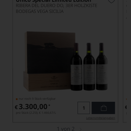
C
RIBERA DEL DUERO DO, 3ER HOLZKISTE
BODEGAS VEGA SICILIA
B
AZ
nur noch 9 Stück verfügbar
n
3.300,00
*
€
€
pro Stück (2.25l),
€ 1.466,67
/L
pro
Lebensmittel­angaben
1
von
2