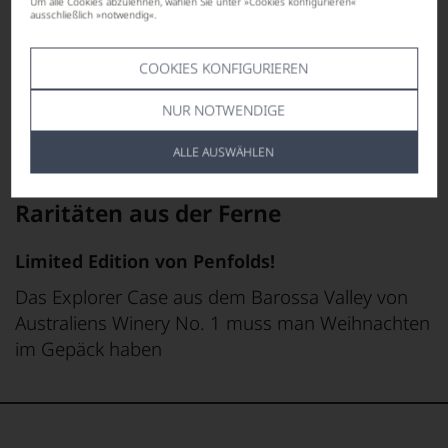
Um alle Cookies abzulehnen, wählen Sie unter »Cookies konfigurieren«
ausschließlich »notwendig«.
COOKIES KONFIGURIEREN
NUR NOTWENDIGE
ALLE AUSWÄHLEN
Raritäten aus der Ferne
Limited Edition von Penfolds!
Das Explorer Case aus dem Barossa Valley von
Australiens Winery No. 1 muss man Weihnachten
im Gepäck haben