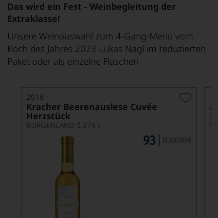
Das wird ein Fest - Weinbegleitung der
Extraklasse!
Unsere Weinauswahl zum 4-Gang-Menü vom
Koch des Jahres 2023 Lukas Nagl im reduzierten
Paket oder als einzelne Flaschen
2018
2
Kracher Beerenauslese Cuvée
A
Herzstück
B
BURGENLAND 0,375 L
W