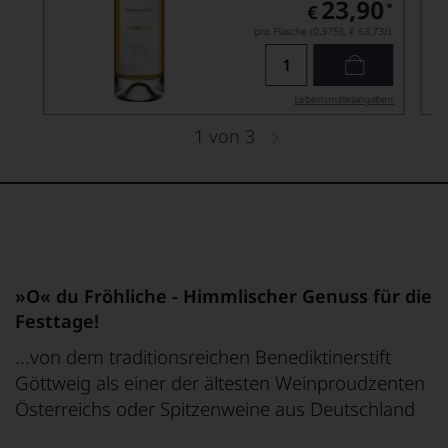
23,90
*
€
pro Flasche (0.375l),
€ 63,73
/L
Lebensmittel­angaben
1
von
3
»O« du Fröhliche - Himmlischer Genuss für die
Festtage!
...von dem traditionsreichen Benediktinerstift
Göttweig als einer der ältesten Weinproudzenten
Österreichs oder Spitzenweine aus Deutschland