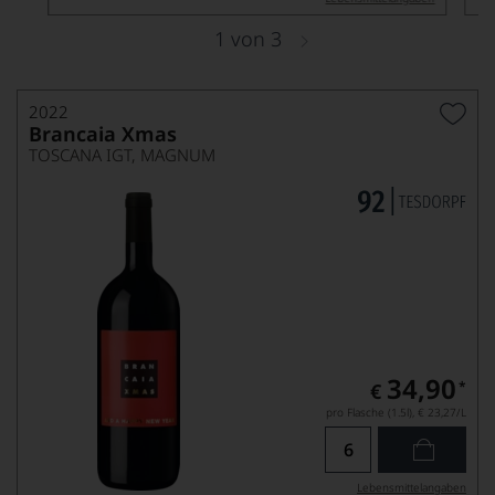
1
von
3
2022
Brancaia Xmas
TOSCANA IGT, MAGNUM
34,90
*
€
pro Flasche (1.5l),
€ 23,27
/L
Lebensmittel­angaben