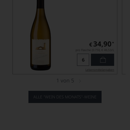
34,90
*
€
pro Flasche (0.75l),
€ 46,53
/L
Lebensmittel­angaben
1
von
5
ALLE "WEIN DES MONATS"-WEINE