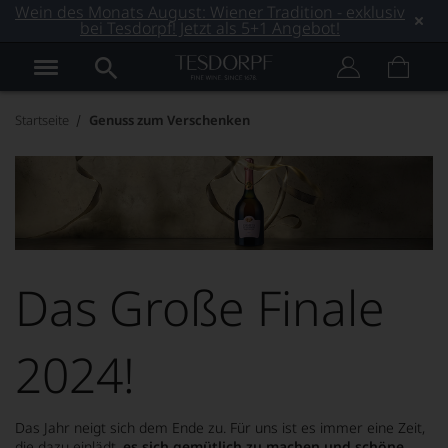
Wein des Monats August: Wiener Tradition - exklusiv
bei Tesdorpf! Jetzt als 5+1 Angebot!
Startseite
Genuss zum Verschenken
Das Große Finale
2024!
Das Jahr neigt sich dem Ende zu. Für uns ist es immer eine Zeit,
die dazu einlädt,
es sich gemütlich zu machen und schöne