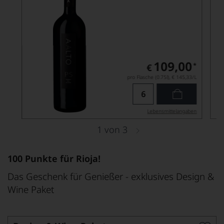
109,00
*
€
pro Flasche (0.75l),
€ 145,33
/L
Lebensmittel­angaben
1
von
3
100 Punkte für Rioja!
Das Geschenk für Genießer - exklusives Design &
Wine Paket