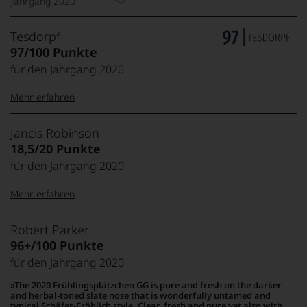
Jahrgang 2020
Tesdorpf
97/100 Punkte
für den Jahrgang 2020
Mehr erfahren
99–100 Punkte:
Tesdorpf
Jancis Robinson
Der
18,5/20 Punkte
Name
für den Jahrgang 2020
Tesdorpf
95–98 Punkte:
steht
Mehr erfahren
für
»Fine
90–94 Punkte:
Wine«,
20 Punkte:
Jancis
Exzellent,
Robert Parker
für
absolut outstanding,
Robinson
96+/100 Punkte
die
Jahrhundertwein
Die
edlen
für den Jahrgang 2020
85–89 Punkte:
1950
19 Punkte:
Top-Wein aus
Weine
in
Spitzenjahrgang
The 2020 Frühlingsplätzchen GG is pure and fresh on the darker
der
Cumbria
and herbal-toned slate nose that is wonderfully untamed and
Welt,
18
geborene
typical Schäfer-Fröhlich style. Clear, fresh and pure yet also with