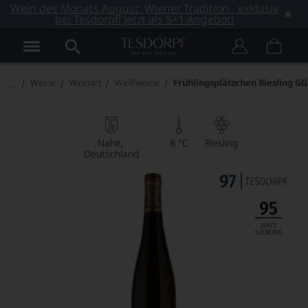
Wein des Monats August: Wiener Tradition - exklusiv
bei Tesdorpf! Jetzt als 5+1 Angebot!
Weine
Weinart
Weißweine
Frühlingsplätzchen Riesling GG
Nahe
8 °C
Riesling
Deutschland