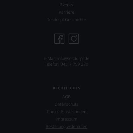
Restaurantführer
Events
»Guide
Karriere
Michelin«
Anteile
Tesdorpf Geschichte
an
dieser
nach
wie
vor
äußerst
E-Mail: info@tesdorpf.de
bedeutenden
Telefon: 0451- 799 270
Publikation.
RECHTLICHES
AGB
Datenschutz
Cookie-Einstellungen
Impressum
Bestellung widerrufen