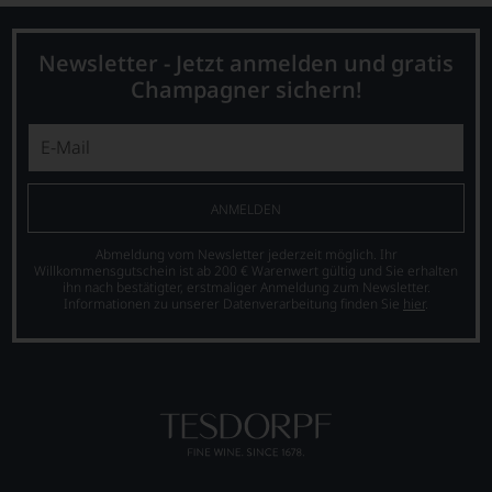
nicht
die
verzichten,
Zahl
aber
der
Newsletter - Jetzt anmelden und gratis
Sie
Abonnenten
finden
des
Champagner sichern!
fortan
»Wine
an
Advocate«
jedem
auf
Wein
40.000
auch
anwuchs.
unsere
Parker-
ANMELDEN
Tesdorpf-
Bewertungen
Bewertung.
sind
Abmeldung vom Newsletter jederzeit möglich. Ihr
Wir
heute
Willkommensgutschein ist ab 200 € Warenwert gültig und Sie erhalten
ihn nach bestätigter, erstmaliger Anmeldung zum Newsletter.
beurteilen
aus
Informationen zu unserer Datenverarbeitung finden Sie
hier
.
unsere
der
Weine
Weinkritik
nach
nicht
dem
mehr
bekannten
wegzudenken.
und
Ab
bewährten
2012
100-
zog
Punkte-