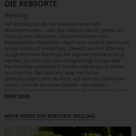
eher
DIE REBSORTE
Einschätzungen
skeptisch
einzelner
beurteilt,
Riesling
Kritiker
als
verlassen
Der Riesling gilt als die Majestät unter den
erster
zu
Weißweinsorten – und das völlig zu Recht, gehört sie
mit
müssen?
einem
doch zu den nobelsten, charaktervollsten und
Unsere
»outstanding«
komplexesten Rebsorten. Kaum eine andere Sorte kann
Bewertungen
bewertete
so viel Ausdruck entwickeln. Obwohl auch in Übersee
spiegeln
und
ausgezeichnete Rieslinge mit eigener Stilistik erzeugt
das
mit
werden, ist doch das deutschsprachige Europa das
Ergebnis
seinem
Kernland für unglaublich frische und elegante Weine
unserer
Urteil
aus Riesling. Die Rebsorte zeigt mit feinen
Expertenrunde
recht
Graduierungen sehr deutlich, auf welchem Boden sie
wider.
behalten
Bitte
wuchs. Und sie ist immer brillant - ob trocken,
sollte.
beachten
halbtrocken oder süß ausgebaut, als Sekt genauso wie
Der
Mehr lesen
Sie
als Trockenbeerenauslese. Entscheidend ist der hohe
Jahrgang
auch
Säuregehalt der Trauben, der die Süße wunderbar
gilt
unsere
einbinden kann und ein Gegengewicht dazu schafft.
heute
untenstehenden
Hinzu kommt die Fähigkeit des Rieslings, sich einer
MEHR WEINE DER REBSORTE RIESLING
als
Erläuterungen,
breiten Auswahl an Speisen bestens anpassen zu
einer
dann
können. Riesling – das ist Faszination pur.
der
wissen
größten