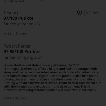
Jahrgang 2021
Tesdorpf
97/100 Punkte
für den Jahrgang 2021
Mehr erfahren
99–100 Punkte:
Tesdorpf
Robert Parker
Der
97-98/100 Punkte
Name
für den Jahrgang 2021
Tesdorpf
95–98 Punkte:
steht
From shallow red slate and very old vines, the 2021
für
Frühlingsplätzchen GG offers a bright and radiant bouquet with
»Fine
stony and herbal aromas intertwined with notes of crushed slate
90–94 Punkte:
and Amalfi lemon zests. Crystalline and pure but also lush on the
Wine«,
palate, this is a linear, precise and saline, crunchy and challenging
für
Riesling with an extreme slate stamp, reduced fruit and charm but
die
with the intensity and extract for long development. This firm,
edlen
almost austere long-distance runner will reward our patience.
85–89 Punkte:
Weine
Mehr erfahren
der
Welt,