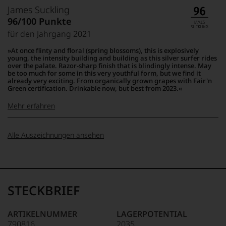
wie
100-96 Punkte:
Robert
James Suckling
kaum
Parker
96/100 Punkte
Unter 85 Punkte:
ein
Ganz
anderer.
für den Jahrgang 2021
ohne
Das
Frage
At once flinty and floral (spring blossoms), this is explosively
dokumentieren
war
young, the intensity building and building as this silver surfer rides
wir
Robert
over the palate. Razor-sharp finish that is blindingly intense. May
95-90 Punkte:
auch
be too much for some in this very youthful form, but we find it
Parker
und
already very exciting. From organically grown grapes with Fair'n
einer
Green certification. Drinkable now, but best from 2023.
gerade
der
mit
einflussreichsten
Mehr erfahren
Bewertungen
89-80 Punkte:
Weinkritiker,
und
dessen
100-95 Punkte:
James
Medaillen
Schaffen
79-70 Punkte:
Alle Auszeichnungen ansehen
Suckling
renommierter
selbst
Weinjournalisten
Der
heute
oder
Amerikaner
noch
90 Punkte und
Fachpublikationen
James
69-60 Punkte:
Wirkung
mehr:
in
Suckling,
zeigt,
unseren
STECKBRIEF
Jahrgang
auch
Unter 88
Aussendungen
1958,
wenn
59-50
Punkte:
oder
zählt
er
Punkte:
ARTIKELNUMMER
LAGERPOTENTIAL
in
heute
sich
790816
2035
unserem