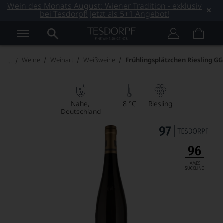
Wein des Monats August: Wiener Tradition - exklusiv
bei Tesdorpf! Jetzt als 5+1 Angebot!
Weine
Weinart
Weißweine
Frühlingsplätzchen Riesling GG
Nahe
8 °C
Riesling
Deutschland