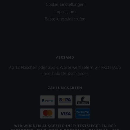
Cookie-Einstellungen
Weinguts
in
Impressum
Arizona.
Bestellung widerrufen
Ebenfalls
unterstützt
er
das
Projekt
»One
World
VERSAND
One
Ab 12 Flaschen oder 250 € Warenwert liefern wir FREI HAUS
Wine«,
(innerhalb Deutschlands).
das
vor
allen
ZAHLUNGSARTEN
Dingen
das
Miteinander
von
Juden,
Muslimen
und
WIR WURDEN AUSGEZEICHNET: TESTSIEGER IN DER
Christen