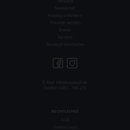
Versand
vor
wirkte
äußerst
James
Newsletter
bedeutenden
Suckling
Katalog anfordern
Publikation.
mit,
Freunde werben
etwa
Events
in
dem
Karriere
Dokumentarfilm
Tesdorpf Geschichte
»Blood
into
Wine«
seines
Freundes
Maynard
James
E-Mail: info@tesdorpf.de
Keenan
Telefon: 0451- 799 270
von
der
Rockband
Tool
RECHTLICHES
über
dessen
AGB
Projekt
Datenschutz
eines