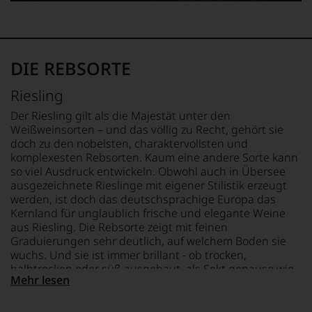
bewertete
1985
Einschätzungen
und
leitete
einzelner
mit
er
Kritiker
seinem
das
verlassen
Urteil
Europa-
zu
DIE REBSORTE
recht
Büro
müssen?
behalten
des
Unsere
sollte.
Riesling
Wine
Bewertungen
Der
Spectators.
spiegeln
Der Riesling gilt als die Majestät unter den
Jahrgang
Seinen
das
Weißweinsorten – und das völlig zu Recht, gehört sie
gilt
Schwerpunkt
Ergebnis
doch zu den nobelsten, charaktervollsten und
heute
bildeten
unserer
komplexesten Rebsorten. Kaum eine andere Sorte kann
als
die
Expertenrunde
so viel Ausdruck entwickeln. Obwohl auch in Übersee
einer
Weine
wider.
ausgezeichnete Rieslinge mit eigener Stilistik erzeugt
der
aus
Bitte
größten
werden, ist doch das deutschsprachige Europa das
Bordeaux
beachten
in
Kernland für unglaublich frische und elegante Weine
und
Sie
der
aus Riesling. Die Rebsorte zeigt mit feinen
Italien,
auch
Geschichte
Graduierungen sehr deutlich, auf welchem Boden sie
er
unsere
des
wuchs. Und sie ist immer brillant - ob trocken,
schrieb
untenstehenden
Bordelais
aber
halbtrocken oder süß ausgebaut, als Sekt genauso wie
Erläuterungen,
und
Mehr lesen
auch
als Trockenbeerenauslese. Entscheidend ist der hohe
dann
genießt
über
Säuregehalt der Trauben, der die Süße wunderbar
wissen
Kultstatus.
Australien,
einbinden kann und ein Gegengewicht dazu schafft.