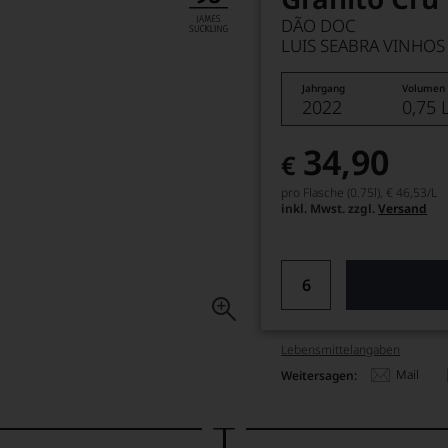
DÃO DOC
LUIS SEABRA VINHOS
Jahrgang
Volumen
2022
0,75 
34,90
€
pro Flasche (0.75l),
€ 46,53
/L
inkl. Mwst. zzgl.
Versand
Lebensmittel­angaben
Mail
Weitersagen: