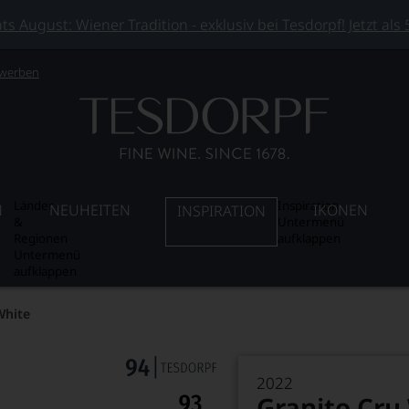
 August: Wiener Tradition - exklusiv bei Tesdorpf! Jetzt als
 werben
Länder
Inspiration
N
NEUHEITEN
IKONEN
INSPIRATION
&
Untermenü
Regionen
aufklappen
Untermenü
aufklappen
White
2022
Granito Cru