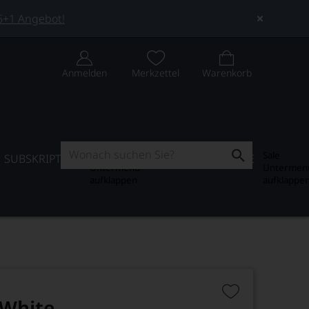
 5+1 Angebot!
Anmelden
Merkzettel
Warenkorb
Subskription
Sale
SUBSKRIPTION
WEIN-JOURNAL
SALE
Untermenü
Untermen
aufklappen
aufklappe
 White