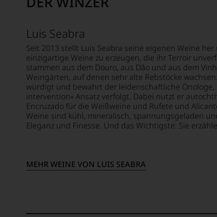
DER WINZER
Punkte
er
er
oder
sich
studier
in
seit
zunäch
unser
Luis Seabra
2012
Journa
Websh
zuneh
an
Seit 2013 stellt Luis Seabra seine eigenen Weine her 
um
zurüc
einzigartige Weine zu erzeugen, die ihr Terroir unve
der
zu
hat.
stammen aus dem Douro, aus Dão und aus dem Vinh
Univers
unters
Er
Weingärten, auf denen sehr alte Rebstöcke wachsen.
von
auf
hat
würdigt und bewahrt der leidenschaftliche Önologe, 
Wiscon
welch
mit
intervention« Ansatz verfolgt. Dabei nutzt er autocht
Beding
hohe
Kreativ
Encruzado für die Weißweine und Rufete und Alicante
durch
Niveau
und
Weine sind kühl, mineralisch, spannungsgeladen u
seinen
sich
Eleganz und Finesse. Und das Wichtigste: Sie erzähl
Innova
Vater
unsere
Weinjo
wandt
Weinse
und
er
bewegt
Weinb
sich
Das
MEHR WEINE VON LUIS SEABRA
revolut
aber
aber
vor
genüg
Der
allen
uns
studier
Dinge
nicht
Rechts
nach
mehr.
versta