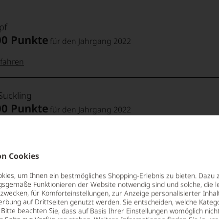
pf
00 Punkte
für den Jahrgang 2022
fahren
 Punkte:
pf
Suckling
00 Punkte
für den Jahrgang 2022
pf
Punkte:
fahren
 Punkte:
Punkte:
n Cookies
 Parker
ng
00 Punkte
ies, um Ihnen ein bestmögliches Shopping-Erlebnis zu bieten. Dazu 
für den Jahrgang 2022
gsgemäße Funktionieren der Website notwendig sind und solche, die le
kte und
aner
zwecken, für Komforteinstellungen, zur Anzeige personalisierter Inhal
fahren
Punkte:
erbung auf Drittseiten genutzt werden. Sie entscheiden, welche Katego
g,
Bitte beachten Sie, dass auf Basis Ihrer Einstellungen womöglich nich