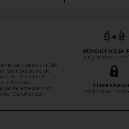
WEINSHOP DES JAHR
ausgezeichnet von »F
 denen der Granito Cru Dão
von Granitböden, wurde
aut. Der Wein duftet
, Limetten und
SICHER EINKAU
igen Kellermeisters von
zertifiziert von Trust
 echter Charakterkopf!