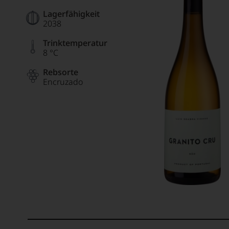
Lagerfähigkeit
2038
Trinktemperatur
8 °C
Rebsorte
Encruzado