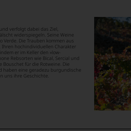
:
te
st
em
lismus
op,
mend
und verfolgt dabei das Ziel,
kgezogen
rfälscht widerspiegeln. Seine Weine
o Verde. Die Trauben kommen aus
ität
treichen,
 Ihren hochindividuellen Charakter
indem er im Keller den »low-
sin.
hone Rebsorten wie Bical, Sercial und
t
m
ität
 Bouschet für die Rotweine. Die
nd haben eine geradezu burgundische
en uns ihre Geschichte.
tionsgeist
urnalismus
e
lektion
.
ewertung
ioniert.
t
te
n
anwalt
nd