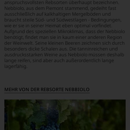
anspruchsvollsten Rebsorten überhaupt bezeichnen.
ist
Nebbiolo, aus dem Piemont stammend, gedeiht fast
oder
ausschließlich auf kalkhaltigen Mergelböden und
am
braucht steile Süd- und Südwestlagen - Bedingungen,
Wein
wie er sie in seiner Heimat eben optimal vorfindet.
vorbeigeht.
Aufgrund des speziellen Mikroklimas, dass der Nebbiolo
Aus
benötigt, findet man sie in kaum einer anderen Region
diesem
der Weinwelt. Seine kleinen Beeren zeichnen sich durch
Grund
haben
besonders dicke Schalen aus. Die tanninreichen und
wir
ausdrucksstarken Weine aus Nebbiolo müssen deshalb
beschlossen:
lange reifen, sind aber auch außerordentlich lange
lagerfähig.
WIR
WERDEN
UNSERE
WEINE
MEHR VON DER REBSORTE NEBBIOLO
AUCH
SELBST
BEWERTEN.
Wir,
das
Experten-
und