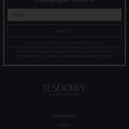
jedes
einzelnen
Weines.
Warum
also
sollen
ANMELDEN
Sie
als
Abmeldung vom Newsletter jederzeit möglich. Ihr
Kunde
Willkommensgutschein ist ab 200 € Warenwert gültig und Sie erhalten
ihn nach bestätigter, erstmaliger Anmeldung zum Newsletter.
des
Informationen zu unserer Datenverarbeitung finden Sie
hier
.
Hauses
nicht
davon
profitieren,
statt
an
Stelle
sich
nur
auf
Einschätzungen
SORTIMENT
einzelner
Kritiker
Italien