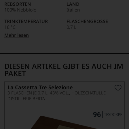
anderer.
REBSORTEN
LAND
Das
100% Nebbiolo
Italien
dokumentieren
wir
TRINKTEMPERATUR
FLASCHENGRÖSSE
auch
18 °C
0,7 L
und
gerade
Mehr lesen
mit
ALKOHOLGEHALT
Bewertungen
43 % Vol.
und
Medaillen
renommierter
DIESEN ARTIKEL GIBT ES AUCH IM
Weinjournalisten
oder
PAKET
Fachpublikationen
in
La Cassetta Tre Selezione
unseren
Aussendungen
3 FLASCHEN JE 0,7 L, 43% VOL., HOLZSCHATULLE
oder
DISTILLERIE BERTA
in
unserem
Webshop,
um
zu