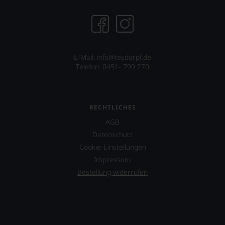
stets,
was
für
einen
Wein
Sie
E-Mail: info@tesdorpf.de
hier
Telefon: 0451- 799 270
genießen
können.
Natürlich
müssen
RECHTLICHES
Sie
AGB
in
Zukunft
Datenschutz
auf
Cookie-Einstellungen
R.
Impressum
Parker
&
Bestellung widerrufen
Co,
nicht
verzichten,
aber
Sie