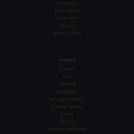
verlassen
Frankreich
zu
Deutschland
müssen?
Unsere
Österreich
Bewertungen
Spanien
spiegeln
weitere Länder
das
Ergebnis
unserer
Expertenrunde
wider.
SERVICE
Bitte
beachten
Kontakt
Sie
FAQs
auch
Versand
unsere
untenstehenden
Newsletter
Erläuterungen,
Katalog anfordern
dann
Freunde werben
wissen
Events
Sie
dank
Karriere
unserer
Tesdorpf Geschichte
Bewertungen