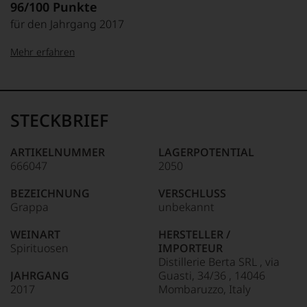
96/100 Punkte
für den Jahrgang 2017
Mehr erfahren
99–100 Punkte:
Tesdorpf
Der
Name
STECKBRIEF
Tesdorpf
95–98 Punkte:
steht
für
ARTIKELNUMMER
LAGERPOTENTIAL
»Fine
666047
2050
90–94 Punkte:
Wine«,
für
BEZEICHNUNG
VERSCHLUSS
die
Grappa
unbekannt
edlen
85–89 Punkte:
Weine
WEINART
HERSTELLER /
der
Spirituosen
IMPORTEUR
Welt,
Distillerie Berta SRL , via
wie
JAHRGANG
Guasti, 34/36 , 14046
kaum
2017
Mombaruzzo, Italy
Unter 85 Punkte:
ein