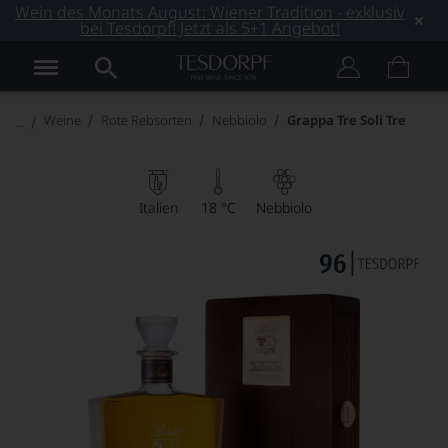
Wein des Monats August: Wiener Tradition - exklusiv
bei Tesdorpf! Jetzt als 5+1 Angebot!
Weine
Rote Rebsorten
Nebbiolo
Grappa Tre Soli Tre
Italien
18 °C
Nebbiolo