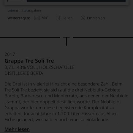
Lebensmittel­angaben
Mail
Weitersagen:
Teilen
Empfehlen
2017
Grappa Tre Soli Tre
0,7 L, 43% VOL., HOLZSCHATULLE
DISTILLERIE BERTA
Die Drei ist in vielerlei Hinsicht eine besondere Zahl. Beim
Tre Soli Tre bezieht sie sich auf die drei Nebbiolo-Gebiete
Barolo, Barbaresco und Monferrato, aus denen der Nebbiolo
stammt, der hier doppelt destilliert wurde. Der Nebbiolo-
Grappa wurde, um diese begeisternde Komplexität zu
erhalten, für acht Jahre in 1.200-Liter-Fässern aus Allier-
Eiche gelagert, weshalb er auch eine so einladende
bernsteinfarbene Tönung angenommen hat. Der Tre Soli Tre
Mehr lesen
ist ein würziger Grappa geworden, der mit Noten von