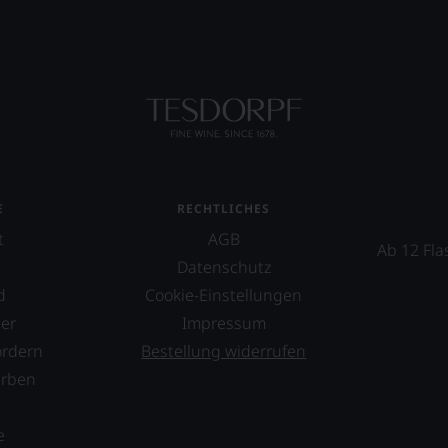
E
RECHTLICHES
t
AGB
Ab 12 Fla
Datenschutz
d
Cookie-Einstellungen
er
Impressum
ordern
Bestellung widerrufen
erben
s
e