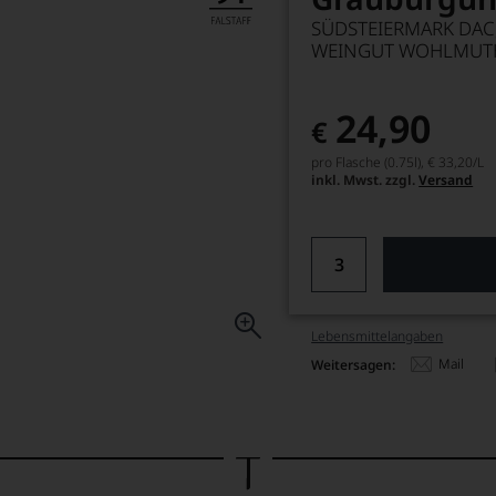
SÜDSTEIERMARK DAC,
WEINGUT WOHLMUT
24,90
€
pro Flasche (0.75l),
€ 33,20
/L
inkl. Mwst. zzgl.
Versand
Lebensmittel­angaben
Mail
Weitersagen: