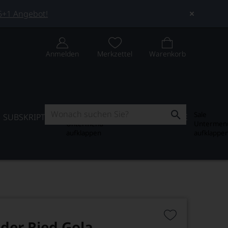
 5+1 Angebot!
Anmelden
Merkzettel
Warenkorb
Subskription
Sale
SUBSKRIPTION
WEIN-JOURNAL
SALE
Untermenü
Untermen
aufklappen
aufklappe
der Ried Gola