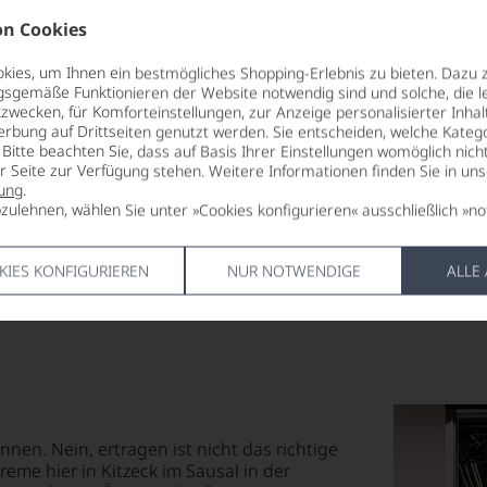
RESTSÜSSE
HERSTELLE
n Cookies
1,3 g/L
Weingut Woh
24 , 8441 Ki
ies, um Ihnen ein bestmögliches Shopping-Erlebnis zu bieten. Dazu 
SÄUREGEHALT
Österreich
gsgemäße Funktionieren der Website notwendig sind und solche, die le
5,8 g/L
zwecken, für Komforteinstellungen, zur Anzeige personalisierter Inhal
LAND
erbung auf Drittseiten genutzt werden. Sie entscheiden, welche Katego
LAGERPOTENTIAL
Österreich
Bitte beachten Sie, dass auf Basis Ihrer Einstellungen womöglich nich
der
2030
er Seite zur Verfügung stehen. Weitere Informationen finden Sie in un
FLASCHENG
ung
.
R
VERSCHLUSS
0,75 L
zulehnen, wählen Sie unter »Cookies konfigurieren« ausschließlich »no
Naturkorken
KIES KONFIGURIEREN
NUR NOTWENDIGE
ALLE
en. Nein, ertragen ist nicht das richtige
eme hier in Kitzeck im Sausal in der