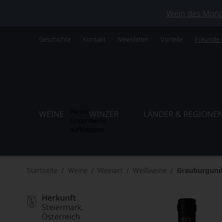
Wein des Monats
Geschichte
Kontakt
Newsletter
Vorteile
Freunde
Weine
WEINE
WINZER
LÄNDER & REGIONE
Untermenü
aufklappen
Startseite
Weine
Weinart
Weißweine
Grauburgund
Herkunft
Steiermark
Österreich