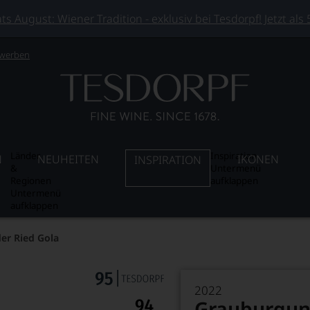
 August: Wiener Tradition - exklusiv bei Tesdorpf! Jetzt als
 werben
Länder
Inspiration
N
NEUHEITEN
IKONEN
INSPIRATION
&
Untermenü
Regionen
aufklappen
Untermenü
aufklappen
er Ried Gola
2022
Grauburgun