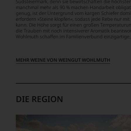
oder
Südsteiermark, denn sie bewirtschaften die höchste
Seit
in
manchmal mehr als 90 % machen Handarbeit obligator
2010
unserem
genug, ist der Untergrund vom kargen Schiefer domi
befindet
Webshop,
erfordern »Steine klopfen«, sodass jede Rebe nur mit
sich
kann. Die Höhe sorgt für einen großen Temperaturu
um
das
die Trauben mit noch intensiverer Aromatik beantwo
zu
Magazin
Wohlmuth schaffen im Familienverbund einzigartige,
unterstreichen,
mehrheitlich
auf
im
welch
Besitz
hohem
der
MEHR WEINE VON WEINGUT WOHLMUTH
Niveau
Familie
sich
Rosam,
unsere
2017
Weinselektion
erwarb
bewegt.
ein
Das
DIE REGION
Ex
aber
VW
genügt
Vorstandsmitglied
uns
23%
nicht
der
mehr.
Anteile.
Wir