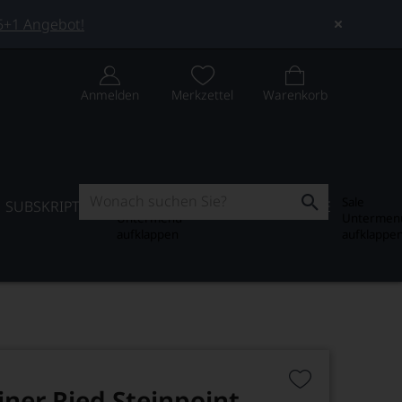
 5+1 Angebot!
Anmelden
Merkzettel
Warenkorb
Subskription
Sale
SUBSKRIPTION
WEIN-JOURNAL
SALE
Untermenü
Untermen
aufklappen
aufklappe
iner Ried Steinpoint