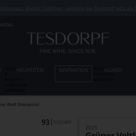
 August: Wiener Tradition - exklusiv bei Tesdorpf! Jetzt als
 werben
Länder
Inspiration
N
NEUHEITEN
IKONEN
INSPIRATION
&
Untermenü
Regionen
aufklappen
Untermenü
aufklappen
ner Ried Steinpoint
2025
Grüner Veltl