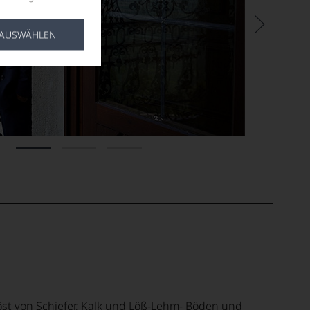
 AUSWÄHLEN
st von Schiefer, Kalk und Löß-Lehm- Böden und