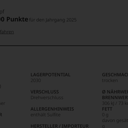
pf
00 Punkte
für den Jahrgang 2025
fahren
 Punkte:
pf
pf
Punkte:
LAGERPOTENTIAL
GESCHMAC
2030
trocken
Punkte:
)
VERSCHLUSS
Ø NÄHRWER
Drehverschluss
BRENNWER
ner
306 kJ / 73 k
ALLERGENHINWEIS
FETT
Punkte:
R
enthält Sulfite
0 g
davon gesät
HERSTELLER / IMPORTEUR
g