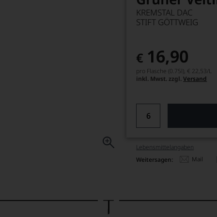
KREMSTAL DAC
STIFT GÖTTWEIG
16,90
€
pro Flasche (0.75l),
€ 22,53
/L
inkl. Mwst. zzgl.
Versand
Lebensmittel­angaben
Mail
Weitersagen: