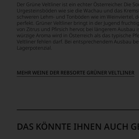
Der Grüne Veltliner ist ein echter Österreicher. Die S
UNSER
Urgesteinsböden wie sie die Wachau und das Kremst
WEINE
schweren Lehm- und Tonböden wie im Weinviertel, de
AUCH
perfekt. Grüner Veltliner bringt in der Jugend fruch
SELBS
von Zitrus und Pfirsich hervor, bei längerem Ausbau 
BEWER
würzige Aroma wird in Österreich als das typische Pf
Wir,
Veltliner fehlen darf. Bei entsprechendem Ausbau be
Lagerpotenzial.
das
Expert
und
Verkos
MEHR WEINE DER REBSORTE GRÜNER VELTLINER
des
Hause
Tesdor
diskuti
leidens
aber
konstru
jeden
DAS KÖNNTE IHNEN AUCH G
Wein
im