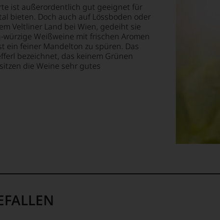
orte ist außerordentlich gut geeignet für
E
al bieten. Doch auch auf Lössboden oder
m Veltliner Land bei Wien, gedeiht sie
tig-würzige Weißweine mit frischen Aromen
T
ist ein feiner Mandelton zu spüren. Das
TEN.
efferl bezeichnet, das keinem Grünen
sitzen die Weine sehr gutes
en-
tungsteam
s
pf,
eren
chaftlich,
ktiv
EFALLEN