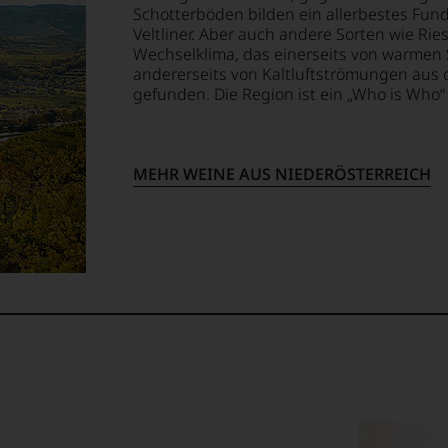
Schotterböden bilden ein allerbestes Fun
Veltliner. Aber auch andere Sorten wie R
ellt,
Wechselklima, das einerseits von warmen
andererseits von Kaltluftströmungen aus 
gefunden. Die Region ist ein „Who is Who“
tung
llziehbar
MEHR WEINE AUS NIEDERÖSTERREICH
geht.
m
ossen:
EN