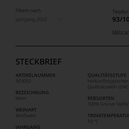
Filtern nach
Tesdor
93/1
Jahrgang 2025
Mehr er
99–100
Tesdor
Der
STECKBRIEF
Name
Tesdor
95–98 
steht
ARTIKELNUMMER
QUALITÄTSSTUFE
für
903052
herkunftstypischer
»Fine
90–94 
Qualitätswein (DAC
Wine«,
BEZEICHNUNG
für
Wein
REBSORTEN
die
100% Grüner Veltli
edlen
WEINART
85–89 
Weine
Weißwein
TRINKTEMPERATU
der
10 °C
Welt,
JAHRGANG