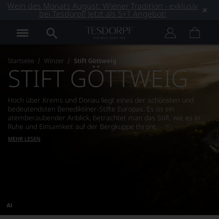
Wein des Monats August: Wiener Tradition - exklusiv
bei Tesdorpf! Jetzt als 5+1 Angebot!
Startseite
Winzer
Stift Göttweig
STIFT GÖTTWEIG
Hoch über Krems und Donau liegt eines der schönsten und
bedeutendsten Benediktiner-Stifte Europas. Es ist ein
atemberaubender Anblick, betrachtet man das Stift, wie es in
Ruhe und Einsamkeit auf der Bergkuppe thront.
MEHR LESEN
Dieses