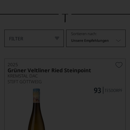
Bild
wurde
mithilfe
von
KI
verändert.
Sortieren nach:
FILTER
Unsere Empfehlungen
2025
Grüner Veltliner Ried Steinpoint
KREMSTAL DAC
STIFT GÖTTWEIG