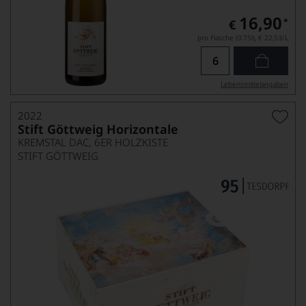
16,90
*
€
pro Flasche (0.75l),
€ 22,53
/L
Lebensmittel­angaben
2022
Stift Göttweig Horizontale
KREMSTAL DAC, 6ER HOLZKISTE
STIFT GÖTTWEIG