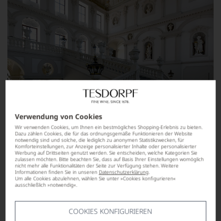
Verwendung von Cookies
Wir verwenden Cookies, um Ihnen ein bestmögliches Shopping-Erlebnis zu bieten.
Dazu zählen Cookies, die für das ordnungsgemäße Funktionieren der Website
notwendig sind und solche, die lediglich zu anonymen Statistikzwecken, für
Komforteinstellungen, zur Anzeige personalisierter Inhalte oder personalisierter
Werbung auf Drittseiten genutzt werden. Sie entscheiden, welche Kategorien Sie
zulassen möchten. Bitte beachten Sie, dass auf Basis Ihrer Einstellungen womöglich
nicht mehr alle Funktionalitäten der Seite zur Verfügung stehen. Weitere
Informationen finden Sie in unseren
Datenschutzerklärung
.
Um alle Cookies abzulehnen, wählen Sie unter »Cookies konfigurieren«
ausschließlich »notwendig«.
COOKIES KONFIGURIEREN