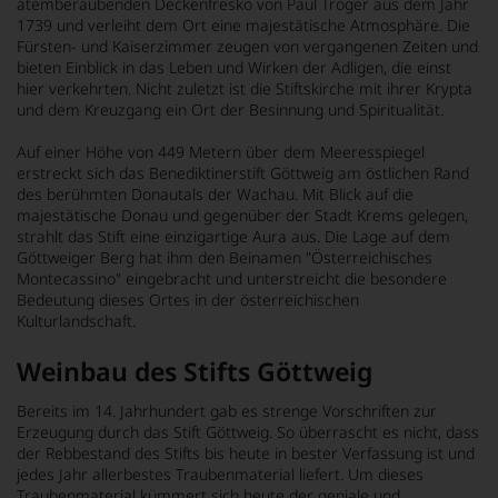
atemberaubenden Deckenfresko von Paul Troger aus dem Jahr
1739 und verleiht dem Ort eine majestätische Atmosphäre. Die
Fürsten- und Kaiserzimmer zeugen von vergangenen Zeiten und
bieten Einblick in das Leben und Wirken der Adligen, die einst
hier verkehrten. Nicht zuletzt ist die Stiftskirche mit ihrer Krypta
und dem Kreuzgang ein Ort der Besinnung und Spiritualität.
Auf einer Höhe von 449 Metern über dem Meeresspiegel
erstreckt sich das Benediktinerstift Göttweig am östlichen Rand
des berühmten Donautals der Wachau. Mit Blick auf die
majestätische Donau und gegenüber der Stadt Krems gelegen,
strahlt das Stift eine einzigartige Aura aus. Die Lage auf dem
Göttweiger Berg hat ihm den Beinamen "Österreichisches
Montecassino" eingebracht und unterstreicht die besondere
Bedeutung dieses Ortes in der österreichischen
Kulturlandschaft.
Weinbau des Stifts Göttweig
Bereits im 14. Jahrhundert gab es strenge Vorschriften zur
Erzeugung durch das Stift Göttweig. So überrascht es nicht, dass
der Rebbestand des Stifts bis heute in bester Verfassung ist und
jedes Jahr allerbestes Traubenmaterial liefert. Um dieses
Traubenmaterial kümmert sich heute der geniale und