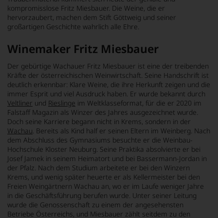
kompromisslose Fritz Miesbauer. Die Weine, die er
hervorzaubert, machen dem Stift Göttweig und seiner
großartigen Geschichte wahrlich alle Ehre.
Winemaker Fritz Miesbauer
Der gebürtige Wachauer Fritz Miesbauer ist eine der treibenden
Kräfte der österreichischen Weinwirtschaft. Seine Handschrift ist
deutlich erkennbar: Klare Weine, die ihre Herkunft zeigen und die
immer Esprit und viel Ausdruck haben. Er wurde bekannt durch
Veltliner
und
Rieslinge
im Weltklasseformat, für die er 2020 im
Falstaff Magazin als Winzer des Jahres ausgezeichnet wurde.
Doch seine Karriere begann nicht in Krems, sondern in der
Wachau
. Bereits als Kind half er seinen Eltern im Weinberg. Nach
dem Abschluss des Gymnasiums besuchte er die Weinbau-
Hochschule Kloster Neuburg. Seine Praktika absolvierte er bei
Josef Jamek in seinem Heimatort und bei Bassermann-Jordan in
der Pfalz. Nach dem Studium arbeitete er bei den Winzern
Krems, und wenig später heuerte er als Kellermeister bei den
Freien Weingärtnern Wachau an, wo er im Laufe weniger Jahre
in die Geschäftsführung berufen wurde. Unter seiner Leitung
wurde die Genossenschaft zu einem der angesehensten
Betriebe Österreichs, und Miesbauer zählt seitdem zu den