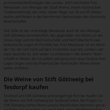
prominentestenÖnologen des Landes. 2003 wechselte Fritz
Miesbauer zum Weingut der Stadt Krems, einem historischen
Traditionsbetrieb, der unter seiner Regie von 30 auf 45 Hektar
wuchs und Rieden in den berühmten Spitzenlagen des Kremstals
bewirtschaftet.
Seit 2006 ist der umtriebige Miesbauer auch für das Weingut
Stift Göttweig verantwortlich, das gegenüber von Krems an der
Donau liegt und mit Ried Gottschelle und Ried Silberbichl zwei
fantastische Lagen im Portfolio hat. Fritz Miesbauer ist ein Mann
der Tat, der sich nicht auf dem Erreichten ausruht, sondern der
stets bestrebt ist, sich weiter zu verbessern. Mit seinem Team
schafft er Weine, die mit jedem Jahrgang eine neue Facette ihrer
Lagen zeigen und das Potenzial der Kremstaler Weine immer
weiter entfalten.
Die Weine von Stift Göttweig bei
Tesdorpf kaufen
Tesdorpf und Stift Göttweig sind langjährige Partner. Kaufen Sie
die Weine von Stift Göttweig bei Tesdorpf online. Bei Fragen zu
Stift Göttweig stehen Ihnen unsere Weinfachberaterinnen gerne
zur Seite. Sie erreichen uns per E-Mail unter: info@tesdorpf.de