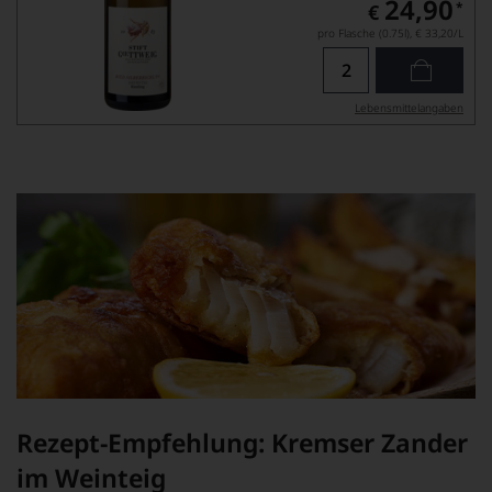
24,90
*
€
pro Flasche (0.75l),
€ 33,20
/L
Lebensmittel­angaben
Rezept-Empfehlung: Kremser Zander
im Weinteig