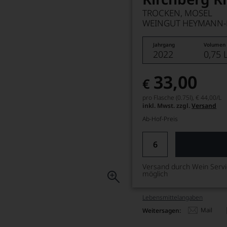
TROCKEN, MOSEL
WEINGUT HEYMANN-
Jahrgang
Volumen
2022
0,75 
33,00
€
pro Flasche (0.75l),
€ 44,00
/L
inkl. Mwst. zzgl.
Versand
Ab-Hof-Preis
Versand durch Wein Serv
möglich
Lebensmittel­angaben
Mail
Weitersagen: