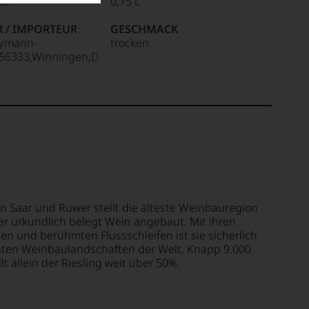
ite
0,75 L
R / IMPORTEUR
GESCHMACK
ymann-
trocken
,56333,Winningen,D
n Saar und Ruwer stellt die älteste Weinbauregion
er urkundlich belegt Wein angebaut. Mit ihren
 und berühmten Flussschleifen ist sie sicherlich
sten Weinbaulandschaften der Welt. Knapp 9.000
t allein der Riesling weit über 50%.