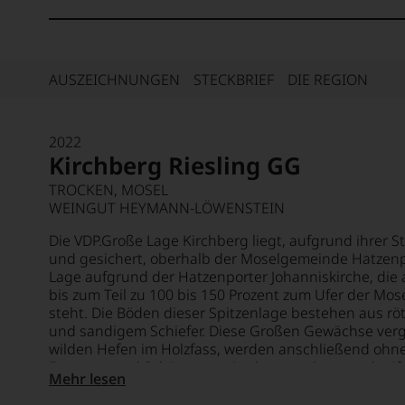
AUSZEICHNUNGEN
STECKBRIEF
DIE REGION
2022
Kirchberg Riesling GG
TROCKEN, MOSEL
WEINGUT HEYMANN-LÖWENSTEIN
Die VDP.Große Lage Kirchberg liegt, aufgrund ihrer 
und gesichert, oberhalb der Moselgemeinde Hatzenp
Lage aufgrund der Hatzenporter Johanniskirche, die a
bis zum Teil zu 100 bis 150 Prozent zum Ufer der Mos
steht. Die Böden dieser Spitzenlage bestehen aus rö
und sandigem Schiefer. Diese Großen Gewächse verg
wilden Hefen im Holzfass, werden anschließend ohne
Enzymen und Schönungsmitteln ausgebaut und reifen
Mehr lesen
der Hefe. Das Bouquet dieses Rieslings ist absolut ch
Steillage der Mosel. Aromen von Stein- und Gelbfrüc