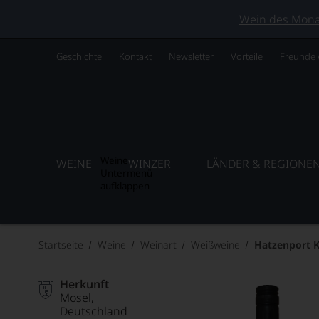
Wein des Monats
Geschichte
Kontakt
Newsletter
Vorteile
Freunde
Weine
WEINE
WINZER
LÄNDER & REGIONE
Untermenü
aufklappen
Startseite
Weine
Weinart
Weißweine
Hatzenport Ki
Herkunft
Mosel
Deutschland