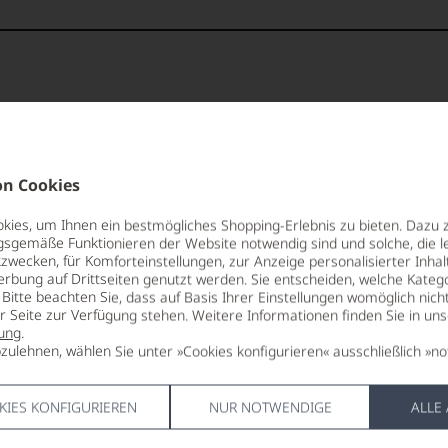
 Nase. Am Gaumen zeigt dieses
 lebendigen Säure und einem
pf
00 Punkte
für den Jahrgang 2022
n Cookies
fahren
ies, um Ihnen ein bestmögliches Shopping-Erlebnis zu bieten. Dazu 
gsgemäße Funktionieren der Website notwendig sind und solche, die le
zwecken, für Komforteinstellungen, zur Anzeige personalisierter Inhal
 Punkte:
pf
erbung auf Drittseiten genutzt werden. Sie entscheiden, welche Katego
Bitte beachten Sie, dass auf Basis Ihrer Einstellungen womöglich nich
er Seite zur Verfügung stehen. Weitere Informationen finden Sie in un
ung
.
pf
Punkte:
zulehnen, wählen Sie unter »Cookies konfigurieren« ausschließlich »no
TRINKTEMPERATUR
VERSCHLUS
8 °C
Naturkorke
KIES KONFIGURIEREN
NUR NOTWENDIGE
ALLE
Punkte:
ALKOHOLGEHALT
ALLERGEN