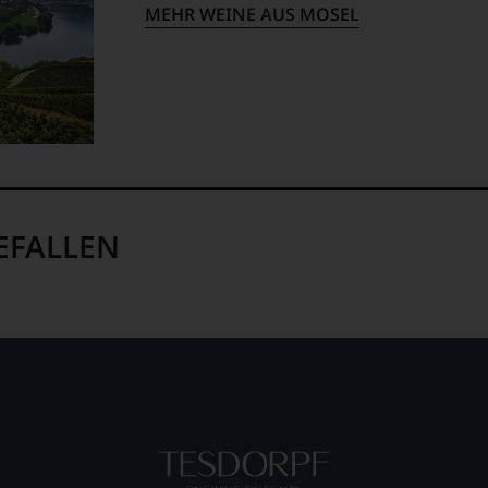
MEHR WEINE AUS MOSEL
blikationen
en
ndungen
em
op,
EFALLEN
treichen,
m
lektion
.