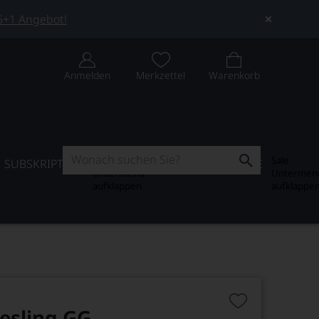
 5+1 Angebot!
Anmelden
Merkzettel
Warenkorb
Subskription
Sale
SUBSKRIPTION
WEIN-JOURNAL
SALE
Untermenü
Untermen
aufklappen
aufklappe
iesling GG