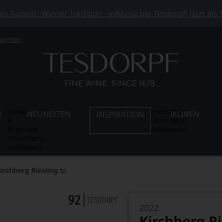
 August: Wiener Tradition - exklusiv bei Tesdorpf! Jetzt als
 werben
Länder
Inspiration
N
NEUHEITEN
IKONEN
INSPIRATION
&
Untermenü
Regionen
aufklappen
Untermenü
aufklappen
rchberg Riesling tr.
2022
Kirchberg R