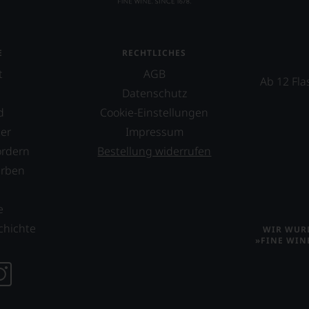
t
E
RECHTLICHES
t
AGB
Ab 12 Fla
Datenschutz
ellt,
d
Cookie-Einstellungen
er
Impressum
ordern
Bestellung widerrufen
tung
erben
llziehbar
s
e
chichte
WIR WURD
»FINE WIN
geht.
m