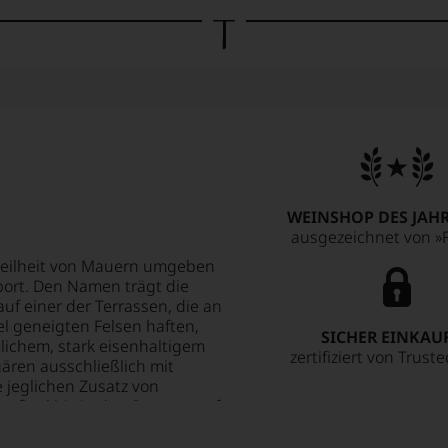
WEINSHOP DES JAHR
ausgezeichnet von »F
Steilheit von Mauern umgeben
ort. Den Namen trägt die
uf einer der Terrassen, die an
el geneigten Felsen haften,
SICHER EINKAU
tlichem, stark eisenhaltigem
zertifiziert von Trust
ären ausschließlich mit
 jeglichen Zusatz von
 final bis in den Sommer auf
arakteristisch für diese
hten, leichter Gewürznote und