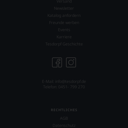
Sie
Versand
als
Newsletter
Kunde
Katalog anfordern
des
Freunde werben
Hauses
nicht
Events
davon
Karriere
profitieren,
Tesdorpf Geschichte
statt
an
Stelle
sich
nur
auf
Einschätzungen
E-Mail: info@tesdorpf.de
einzelner
Telefon: 0451- 799 270
Kritiker
verlassen
zu
müssen?
Unsere
RECHTLICHES
Bewertungen
AGB
spiegeln
Datenschutz
das