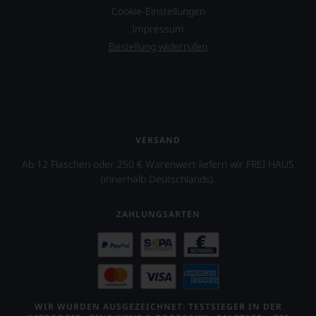
Ergebnis
Cookie-Einstellungen
unserer
Impressum
Expertenrunde
Bestellung widerrufen
wider.
Bitte
beachten
Sie
auch
unsere
untenstehenden
VERSAND
Erläuterungen,
dann
Ab 12 Flaschen oder 250 € Warenwert liefern wir FREI HAUS
wissen
(innerhalb Deutschlands).
Sie
dank
unserer
ZAHLUNGSARTEN
Bewertungen
stets,
was
für
einen
Wein
Sie
WIR WURDEN AUSGEZEICHNET: TESTSIEGER IN DER