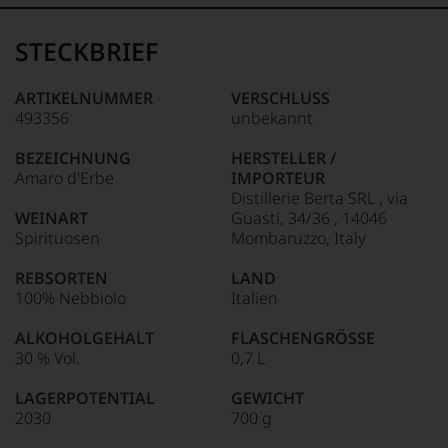
Der
Name
STECKBRIEF
Tesdorpf
95–98 Punkte:
steht
für
ARTIKELNUMMER
VERSCHLUSS
»Fine
493356
unbekannt
90–94 Punkte:
Wine«,
für
BEZEICHNUNG
HERSTELLER /
die
Amaro d'Erbe
IMPORTEUR
edlen
85–89 Punkte:
Distillerie Berta SRL , via
Weine
WEINART
Guasti, 34/36 , 14046
der
Spirituosen
Mombaruzzo, Italy
Welt,
wie
REBSORTEN
LAND
kaum
100% Nebbiolo
Italien
Unter 85 Punkte:
ein
anderer.
ALKOHOLGEHALT
FLASCHENGRÖSSE
Das
30 % Vol.
0,7 L
dokumentieren
wir
LAGERPOTENTIAL
GEWICHT
auch
2030
700 g
und
gerade