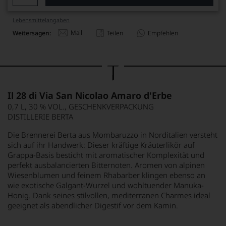
Lebensmittel­angaben
Mail
Weitersagen:
Teilen
Empfehlen
Il 28 di Via San Nicolao Amaro d'Erbe
0,7 L, 30 % VOL., GESCHENKVERPACKUNG
DISTILLERIE BERTA
Die Brennerei Berta aus Mombaruzzo in Norditalien versteht
sich auf ihr Handwerk: Dieser kräftige Kräuterlikör auf
Grappa-Basis besticht mit aromatischer Komplexität und
perfekt ausbalancierten Bitternoten. Aromen von alpinen
Wiesenblumen und feinem Rhabarber klingen ebenso an
wie exotische Galgant-Wurzel und wohltuender Manuka-
Honig. Dank seines stilvollen, mediterranen Charmes ideal
geeignet als abendlicher Digestif vor dem Kamin.