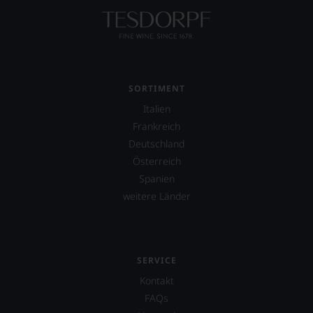
konstruktiv
jeden
Wein
im
Hinblick
auf
SORTIMENT
Herkunft,
Stilistik,
Italien
Rebsortentypizität
Frankreich
und
Charakteristik.
Deutschland
Und
Österreich
daraus
Spanien
ergeben
sich
weitere Länder
fundierte
Bewertungen
jedes
einzelnen
SERVICE
Weines.
Warum
Kontakt
also
FAQs
sollen