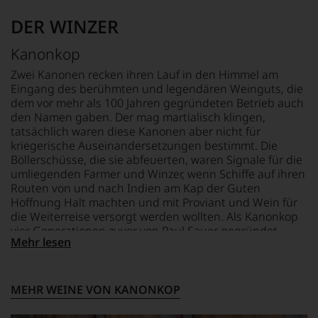
auf
REBSORTEN
FLASCHENGRÖSSE
Weinexperten
von
welch
Cabernet Franc
0,75 L
der
Wisconsin.
DER WINZER
hohem
Cabernet Sauvignon
britischen
Bedingt
Niveau
Merlot
GESCHMACK
Insel.
durch
Kanonkop
sich
trocken
Seine
seinen
unsere
TRINKTEMPERATUR
Vater
Aktivitäten
Zwei Kanonen recken ihren Lauf in den Himmel am
Weinselektion
18 °C
wandte
auf
Eingang des berühmten und legendären Weinguts, die
bewegt.
er
dem
dem vor mehr als 100 Jahren gegründeten Betrieb auch
Das
sich
Gebiet
den Namen gaben. Der mag martialisch klingen,
aber
aber
des
tatsächlich waren diese Kanonen aber nicht für
genügt
vor
Weins,
kriegerische Auseinandersetzungen bestimmt. Die
uns
allen
so
Böllerschüsse, die sie abfeuerten, waren Signale für die
nicht
Dingen
publiziert
umliegenden Farmer und Winzer, wenn Schiffe auf ihren
mehr.
nach
er
Routen von und nach Indien am Kap der Guten
Wir
1978
Artikel
Hoffnung Halt machten und mit Proviant und Wein für
haben
zunehmend
in
festgestellt,
die Weiterreise versorgt werden wollten. Als Kanonkop
der
dass
führenden
vier Generationen zuvor von Paul Sauer gegründet
Weinwelt
Mehr lesen
manch
Fachjournale.
wurde, verfügte es bereits damals über einen kleinen
zu.
eine
älteren Rebbestand, der heute immerhin über 140 Jahre
Ein
Bewertung
aufweist. So besitzt Kanonkop heute mit die ältesten
entscheidender
schwer
Rebstöcke Südafrikas überhaupt. Der steile Aufstieg
Schritt
MEHR WEINE VON KANONKOP
nachvollziehbar
begann, als Weinmacher Beyers-Truter 1980 die Regie
war
ist
in Weinberg und Keller übernahm und das Weingut zu
die