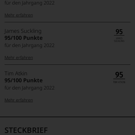
für den Jahrgang 2022
Mehr erfahren
99–100 Punkte:
Tesdorpf
James Suckling
Der
95/100 Punkte
Name
für den Jahrgang 2022
Tesdorpf
95–98 Punkte:
steht
Mehr erfahren
für
»Fine
90–94 Punkte:
Wine«,
100-95 Punkte:
James
Tim Atkin
für
Suckling
95/100 Punkte
die
Der
edlen
für den Jahrgang 2022
85–89 Punkte:
Amerikaner
90 Punkte und
Weine
James
mehr:
der
Mehr erfahren
Suckling,
Welt,
Jahrgang
wie
Unter 88
1958,
100-96 Punkte:
Tim
kaum
Punkte:
zählt
Atkin
Unter 85 Punkte:
ein
heute
Der
anderer.
STECKBRIEF
zu
1961
Das