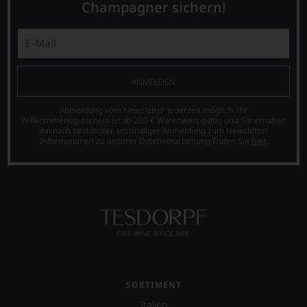
James
was
Champagner sichern!
Suckling
für
als
einen
freier
Wein
Journalist
Sie
und
hier
lebt
genießen
ANMELDEN
mit
können.
seiner
Abmeldung vom Newsletter jederzeit möglich. Ihr
Natürlich
Familie
Willkommensgutschein ist ab 200 € Warenwert gültig und Sie erhalten
müssen
in
ihn nach bestätigter, erstmaliger Anmeldung zum Newsletter.
Sie
Informationen zu unserer Datenverarbeitung finden Sie
hier
.
der
in
Toskana.
Zukunft
Mittelpunkt
auf
ist
R.
seine
Parker
Website
&
jamessuckling.com,
Co,
auf
nicht
der
verzichten,
er
aber
auch
Sie
SORTIMENT
international
finden
wichtige
Italien