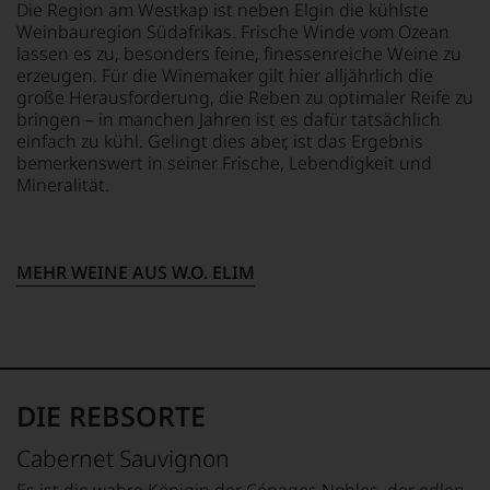
Die Region am Westkap ist neben Elgin die kühlste
Jahre
Hauses
Weinbauregion Südafrikas. Frische Winde vom Ozean
führten
Tesdorpf,
lassen es zu, besonders feine, finessenreiche Weine zu
ihn
diskutieren
erzeugen. Für die Winemaker gilt hier alljährlich die
erste
leidenschaftlich,
große Herausforderung, die Reben zu optimaler Reife zu
Reisen
aber
bringen – in manchen Jahren ist es dafür tatsächlich
nach
konstruktiv
einfach zu kühl. Gelingt dies aber, ist das Ergebnis
Europa,
jeden
bemerkenswert in seiner Frische, Lebendigkeit und
wo
Wein
er
Mineralität.
im
seine
Hinblick
große
auf
Liebe
Herkunft,
zu
Stilistik,
MEHR WEINE AUS W.O. ELIM
den
Rebsortentypizität
Top-
und
Weinen
Charakteristik.
aus
Und
Bordeaux
daraus
und
ergeben
DIE REBSORTE
Italien
sich
entdeckte.
fundierte
Ab
Cabernet Sauvignon
Bewertungen
1985
jedes
Es ist die wahre Königin der Cépages Nobles, der edlen