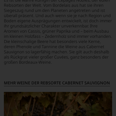
leitete
einzelnen
Rebsorten der Welt. Vom Bordelais aus hat sie ihren
er
Weines.
Siegeszug rund um den Planeten angetreten und ist
das
Warum
überall präsent. Und auch wenn sie je nach Region und
Europa-
also
Boden eigene Ausprägungen entwickelt, ist doch immer
Büro
sollen
ihr grundsätzlicher Charakter unverkennbar. Ihre
des
Sie
Wine
Aromen von Cassis, grüner Paprika und – beim Ausbau
als
Spectators.
im kleinen Holzfass – Zedernholz sind immer vorhanden.
Kunde
Seinen
des
Die kleinschalige Beere hat besonders viele Kerne,
Schwerpunkt
Hauses
deren Phenole und Tannine die Weine aus Cabernet
bildeten
nicht
Sauvignon so lagerfähig machen. Sie gilt auch deshalb
die
davon
als Rückgrat vieler großer Cuvées, ganz besonders der
Weine
profitieren,
großen Bordeaux-Weine.
aus
statt
Bordeaux
an
und
Stelle
Italien,
sich
MEHR WEINE DER REBSORTE CABERNET SAUVIGNON
er
nur
schrieb
auf
aber
Einschätzungen
auch
einzelner
über
Kritiker
Australien,
verlassen
Neuseeland
zu