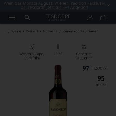
Wein des Monats August: Wiener Tradition - exklusiv
bei Tesdorpf! Jetzt als 5+1 Angebot!
Weine
Weinart
Rotweine
Kanonkop Paul Sauer
Western Cape
18 °C
Cabernet
Südafrika
Sauvignon