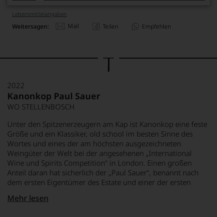
Lebensmittel­angaben
Mail
Weitersagen:
Teilen
Empfehlen
2022
Kanonkop Paul Sauer
WO STELLENBOSCH
Unter den Spitzenerzeugern am Kap ist Kanonkop eine feste
Größe und ein Klassiker, old school im besten Sinne des
Wortes und eines der am höchsten ausgezeichneten
Weingüter der Welt bei der angesehenen „International
Wine und Spirits Competition“ in London. Einen großen
Anteil daran hat sicherlich der „Paul Sauer“, benannt nach
dem ersten Eigentümer des Estate und einer der ersten
Rotweine in Südafrika, der als klassischer Bordeaux-Blend
Mehr lesen
(genauer: Médoc) konzipiert war: Cabernet Sauvignon,
Cabernet Franc und Merlot, je nach Jahrgang in