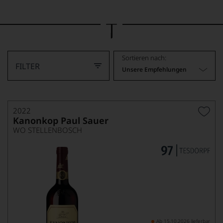
Bild
wurde
mithilfe
von
KI
verändert.
Sortieren nach:
FILTER
Unsere Empfehlungen
2022
Kanonkop Paul Sauer
WO STELLENBOSCH
Ab 15.10.2026 lieferbar