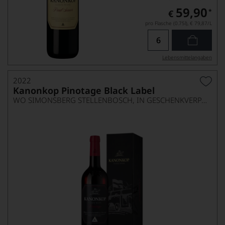
59,90
*
€
pro Flasche (0.75l),
€ 79,87
/L
Lebensmittel­angaben
2022
Kanonkop Pinotage Black Label
WO SIMONSBERG STELLENBOSCH, IN GESCHENKVERPACKUNG