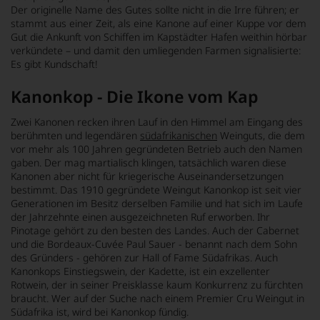
Der originelle Name des Gutes sollte nicht in die Irre führen; er
stammt aus einer Zeit, als eine Kanone auf einer Kuppe vor dem
Gut die Ankunft von Schiffen im Kapstädter Hafen weithin hörbar
verkündete – und damit den umliegenden Farmen signalisierte:
Es gibt Kundschaft!
Kanonkop - Die Ikone vom Kap
Zwei Kanonen recken ihren Lauf in den Himmel am Eingang des
berühmten und legendären
südafrikanischen
Weinguts, die dem
vor mehr als 100 Jahren gegründeten Betrieb auch den Namen
gaben. Der mag martialisch klingen, tatsächlich waren diese
Kanonen aber nicht für kriegerische Auseinandersetzungen
bestimmt. Das 1910 gegründete Weingut Kanonkop ist seit vier
Generationen im Besitz derselben Familie und hat sich im Laufe
der Jahrzehnte einen ausgezeichneten Ruf erworben. Ihr
Pinotage gehört zu den besten des Landes. Auch der Cabernet
und die Bordeaux-Cuvée Paul Sauer - benannt nach dem Sohn
des Gründers - gehören zur Hall of Fame Südafrikas. Auch
Kanonkops Einstiegswein, der Kadette, ist ein exzellenter
Rotwein, der in seiner Preisklasse kaum Konkurrenz zu fürchten
braucht. Wer auf der Suche nach einem Premier Cru Weingut in
Südafrika ist, wird bei Kanonkop fündig.