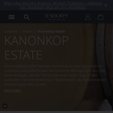
Wein des Monats August: Wiener Tradition - exklusiv
bei Tesdorpf! Jetzt als 5+1 Angebot!
Startseite
Winzer
Kanonkop Estate
KANONKOP
ESTATE
Das traditionsreiche Weingut Kanonkop ist eine Institution in
Südafrika und vielleicht das berühmteste Weingut am Kap. Der
Kanonenhügel, wie der Name übersetzt heißt, liegt an den
Ausläufern des Simonsbergs in Stellenbosch, der bekanntesten
Rotweinregion des Landes.
MEHR LESEN
Dieses