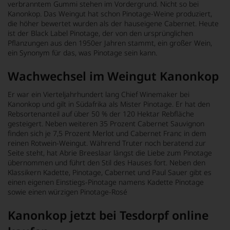
verbranntem Gummi stehen im Vordergrund. Nicht so bei
Kanonkop. Das Weingut hat schon Pinotage-Weine produziert,
die höher bewertet wurden als der hauseigene Cabernet. Heute
ist der Black Label Pinotage, der von den ursprünglichen
Pflanzungen aus den 1950er Jahren stammt, ein großer Wein,
ein Synonym für das, was Pinotage sein kann.
Wachwechsel im Weingut Kanonkop
Er war ein Vierteljahrhundert lang Chief Winemaker bei
Kanonkop und gilt in Südafrika als Mister Pinotage. Er hat den
Rebsortenanteil auf über 50 % der 120 Hektar Rebfläche
gesteigert. Neben weiteren 35 Prozent Cabernet Sauvignon
finden sich je 7,5 Prozent Merlot und Cabernet Franc in dem
reinen Rotwein-Weingut. Während Truter noch beratend zur
Seite steht, hat Abrie Breeslaar längst die Liebe zum Pinotage
übernommen und führt den Stil des Hauses fort. Neben den
Klassikern Kadette, Pinotage, Cabernet und Paul Sauer gibt es
einen eigenen Einstiegs-Pinotage namens Kadette Pinotage
sowie einen würzigen Pinotage-Rosé
Kanonkop jetzt bei Tesdorpf online