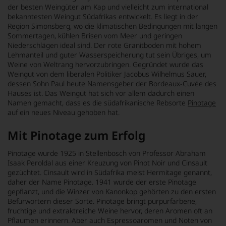
der besten Weingüter am Kap und vielleicht zum international
bekanntesten Weingut Südafrikas entwickelt. Es liegt in der
Region Simonsberg, wo die klimatischen Bedingungen mit langen
Sommertagen, kühlen Brisen vom Meer und geringen
Niederschlägen ideal sind. Der rote Granitboden mit hohem
Lehmanteil und guter Wasserspeicherung tut sein Übriges, um
Weine von Weltrang hervorzubringen. Gegründet wurde das
Weingut von dem liberalen Politiker Jacobus Wilhelmus Sauer,
dessen Sohn Paul heute Namensgeber der Bordeaux-Cuvée des
Hauses ist. Das Weingut hat sich vor allem dadurch einen
Namen gemacht, dass es die südafrikanische Rebsorte
Pinotage
auf ein neues Niveau gehoben hat.
Mit Pinotage zum Erfolg
Pinotage wurde 1925 in Stellenbosch von Professor Abraham
Isaak Peroldal aus einer Kreuzung von Pinot Noir und Cinsault
gezüchtet. Cinsault wird in Südafrika meist Hermitage genannt,
daher der Name Pinotage. 1941 wurde der erste Pinotage
gepflanzt, und die Winzer von Kanonkop gehörten zu den ersten
Befürwortern dieser Sorte. Pinotage bringt purpurfarbene,
fruchtige und extraktreiche Weine hervor, deren Aromen oft an
Pflaumen erinnern. Aber auch Espressoaromen und Noten von