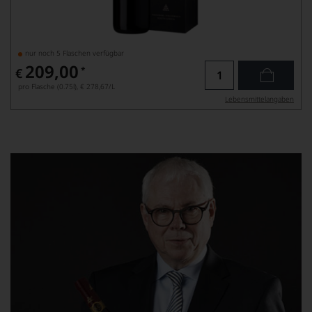
nur noch 5 Flaschen verfügbar
209,00
*
€
pro Flasche (0.75l),
€ 278,67
/L
Lebensmittel­angaben