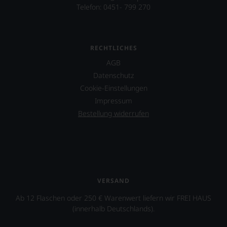
Einschätzungen
Telefon: 0451- 799 270
einzelner
Kritiker
verlassen
zu
RECHTLICHES
müssen?
Unsere
AGB
Bewertungen
Datenschutz
spiegeln
das
Cookie-Einstellungen
Ergebnis
Impressum
unserer
Bestellung widerrufen
Expertenrunde
wider.
Bitte
beachten
Sie
auch
unsere
VERSAND
untenstehenden
Erläuterungen,
Ab 12 Flaschen oder 250 € Warenwert liefern wir FREI HAUS
dann
(innerhalb Deutschlands).
wissen
Sie