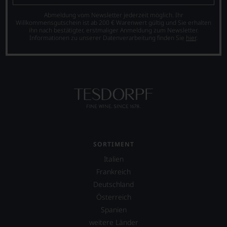
das
Experten-
Abmeldung vom Newsletter jederzeit möglich. Ihr
und
Willkommensgutschein ist ab 200 € Warenwert gültig und Sie erhalten
ihn nach bestätigter, erstmaliger Anmeldung zum Newsletter.
Verkostungsteam
Informationen zu unserer Datenverarbeitung finden Sie
hier
.
des
Hauses
Tesdorpf,
diskutieren
leidenschaftlich,
aber
konstruktiv
jeden
Wein
im
Hinblick
SORTIMENT
auf
Herkunft,
Italien
Stilistik,
Frankreich
Rebsortentypizität
Deutschland
und
Charakteristik.
Österreich
Und
Spanien
daraus
weitere Länder
ergeben