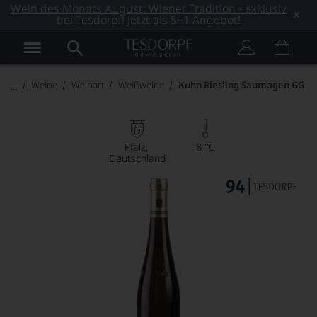
Wein des Monats August: Wiener Tradition - exklusiv
bei Tesdorpf! Jetzt als 5+1 Angebot!
Weine
Weinart
Weißweine
Kuhn Riesling Saumagen GG
Pfalz
8 °C
Deutschland