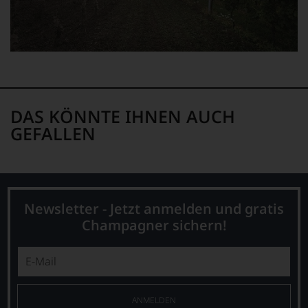
Bewertung
schwer
nachvollziehbar
ist
oder
am
Wein
vorbeigeht.
DAS KÖNNTE IHNEN AUCH
Aus
diesem
GEFALLEN
Grund
haben
wir
beschlossen:
WIR
Newsletter - Jetzt anmelden und gratis
WERDEN
Champagner sichern!
UNSERE
WEINE
AUCH
SELBST
BEWERTEN.
Wir,
ANMELDEN