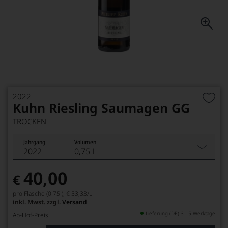
2022
Kuhn Riesling Saumagen GG
TROCKEN
Jahrgang
Volumen
2022
0,75 L
40,00
€
pro Flasche (0.75l),
€ 53,33
/L
inkl. Mwst. zzgl.
Versand
Lieferung (DE) 3 - 5 Werktage
Ab-Hof-Preis