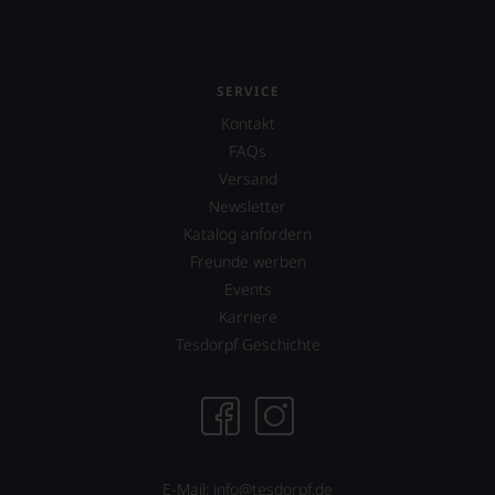
sich
fundierte
Bewertungen
jedes
SERVICE
einzelnen
Weines.
Kontakt
Warum
FAQs
also
Versand
sollen
Sie
Newsletter
als
Katalog anfordern
Kunde
Freunde werben
des
Hauses
Events
nicht
Karriere
davon
Tesdorpf Geschichte
profitieren,
statt
an
Stelle
sich
nur
auf
E-Mail: info@tesdorpf.de