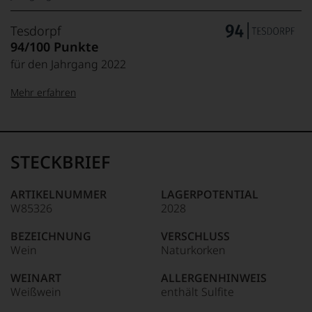
Tesdorpf
94/100 Punkte
für den Jahrgang 2022
Mehr erfahren
99–100 Punkte:
Tesdorpf
Der
Name
STECKBRIEF
Tesdorpf
95–98 Punkte:
steht
für
ARTIKELNUMMER
LAGERPOTENTIAL
»Fine
W85326
2028
90–94 Punkte:
Wine«,
für
BEZEICHNUNG
VERSCHLUSS
die
Wein
Naturkorken
edlen
85–89 Punkte:
Weine
WEINART
ALLERGENHINWEIS
der
Weißwein
enthält Sulfite
Welt,