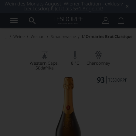
Wein des Monats August: Wiener Tradition - exklusiv
bei Tesdorpf! Jetzt als 5+1 Angebot!
Weine
Weinart
Schaumweine
L' Ormarins Brut Classique
Western Cape
8 °C
Chardonnay
Südafrika