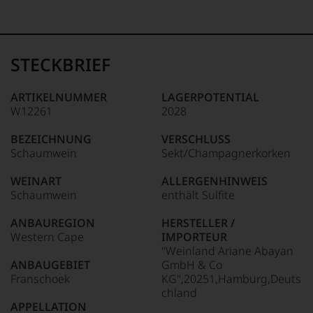
99–100 Punkte:
Tesdorpf
Der
Name
STECKBRIEF
Tesdorpf
95–98 Punkte:
steht
für
ARTIKELNUMMER
LAGERPOTENTIAL
»Fine
W12261
2028
90–94 Punkte:
Wine«,
für
BEZEICHNUNG
VERSCHLUSS
die
Schaumwein
Sekt/Champagnerkorken
edlen
85–89 Punkte:
Weine
WEINART
ALLERGENHINWEIS
der
Schaumwein
enthält Sulfite
Welt,
wie
ANBAUREGION
HERSTELLER /
kaum
Western Cape
IMPORTEUR
Unter 85 Punkte:
ein
"Weinland Ariane Abayan
anderer.
ANBAUGEBIET
GmbH & Co
Das
Franschoek
KG",20251,Hamburg,Deuts
dokumentieren
chland
wir
APPELLATION
auch