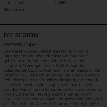
Franschoek
LAND
und
gerade
Südafrika
Mehr lesen
mit
REBSORTEN
Bewertungen
55% Chardonnay
FLASCHENGRÖSSE
und
45% Pinot Noir
0,75 L
Medaillen
renommierter
TRINKTEMPERATUR
GESCHMACK
DIE REGION
Weinjournalisten
8 °C
brut
oder
Western Cape
Fachpublikationen
ALKOHOLGEHALT
in
12,5 % Vol.
Das Western Cape umfasst die Provinz rund um
unseren
Kapstadt entlang der südafrikanischen Küste. Sie
Aussendungen
gehört mit dem Tafelberg in ihrer Mitte zu den
oder
schönsten Weinregionen der Welt. Es war der
in
holländische Arzt und Kaufmann Jan van Riebeeck, der
unserem
im Jahre 1652 Kapstadt gründete und auch die ersten
Webshop,
Rebstöcke pflanzte. Schnell wurde klar, dass Kapstadt
um
zu
klimatisch gesehen ein ausgesprochen attraktiver
unterstreichen,
Standort war. Der erste bedeutende Wein war der süße
auf
Vin de Constance. Heute glänzt die Kapregion mit
welch
exzellenten Weinen klassischer französischer Rebsorten
hohem
wie Chenin Blanc, Cabernet Franc oder Syrah, begehrt