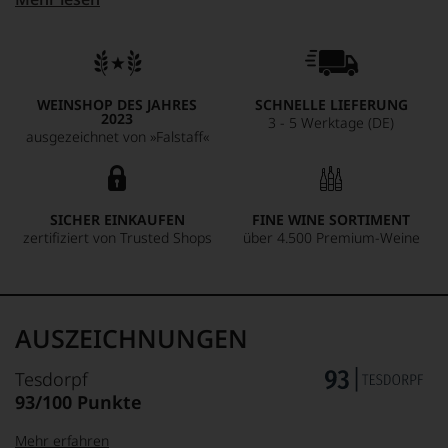
lebendig, elegant und komplex mit einem feinen Mousseux,
Noten von Apple Crumble und Zitrusfrüchten.
WEINSHOP DES JAHRES
SCHNELLE LIEFERUNG
2023
3 - 5 Werktage (DE)
ausgezeichnet von »Falstaff«
SICHER EINKAUFEN
FINE WINE SORTIMENT
zertifiziert von Trusted Shops
über 4.500 Premium-Weine
AUSZEICHNUNGEN
Tesdorpf
93/100 Punkte
Mehr erfahren