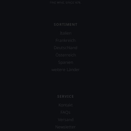
spiegeln
das
Ergebnis
unserer
SORTIMENT
Expertenrunde
wider.
Italien
Bitte
Frankreich
beachten
Deutschland
Sie
auch
Österreich
unsere
Spanien
untenstehenden
weitere Länder
Erläuterungen,
dann
wissen
Sie
dank
SERVICE
unserer
Bewertungen
Kontakt
stets,
FAQs
was
Versand
für
einen
Newsletter