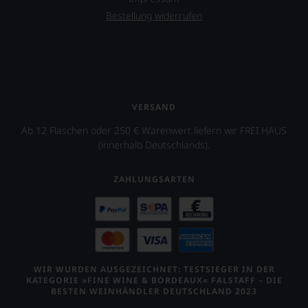
Wein
auch
Bestellung widerrufen
unsere
Tesdorpf-
Bewertung.
Wir
beurteilen
unsere
Weine
VERSAND
nach
Ab 12 Flaschen oder 250 € Warenwert liefern wir FREI HAUS
dem
(innerhalb Deutschlands).
bekannten
und
bewährten
ZAHLUNGSARTEN
100-
Punkte-
System.
Wir
freuen
uns
sehr
WIR WURDEN AUSGEZEICHNET: TESTSIEGER IN DER
Ihnen
KATEGORIE »FINE WINE & BORDEAUX« FALSTAFF – DIE
auf
BESTEN WEINHÄNDLER DEUTSCHLAND 2023
diesem