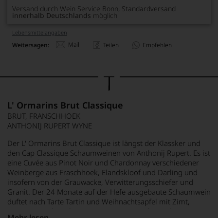
Versand durch Wein Service Bonn, Standardversand
innerhalb Deutschlands
möglich
Lebensmittel­angaben
Mail
Weitersagen:
Teilen
Empfehlen
L' Ormarins Brut Classique
BRUT, FRANSCHHOEK
ANTHONIJ RUPERT WYNE
Der L' Ormarins Brut Classique ist längst der Klassker und
den Cap Classique Schaumweinen von Anthonij Rupert. Es ist
eine Cuvée aus Pinot Noir und Chardonnay verschiedener
Weinberge aus Fraschhoek, Elandskloof und Darling und
insofern von der Grauwacke, Verwitterungsschiefer und
Granit. Der 24 Monate auf der Hefe ausgebaute Schaumwein
duftet nach Tarte Tartin und Weihnachtsapfel mit Zimt,
Marzipan und Mürbeteig. Am Gaumen wirkt er überaus
Mehr lesen