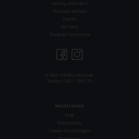
Wein
Katalog anfordern
Sie
Freunde werben
hier
genießen
Events
können.
Karriere
Natürlich
Tesdorpf Geschichte
müssen
Sie
in
Zukunft
auf
R.
Parker
E-Mail: info@tesdorpf.de
&
Telefon: 0451- 799 270
Co,
nicht
verzichten,
aber
RECHTLICHES
Sie
AGB
finden
fortan
Datenschutz
an
Cookie-Einstellungen
jedem
Impressum