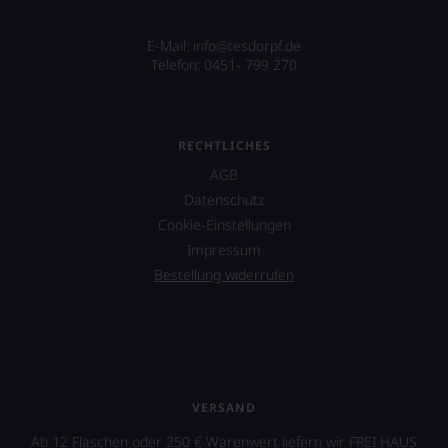
Publikation.
eines
Weinguts
in
E-Mail: info@tesdorpf.de
Arizona.
Telefon: 0451- 799 270
Ebenfalls
unterstützt
er
RECHTLICHES
das
Projekt
AGB
»One
Datenschutz
World
Cookie-Einstellungen
One
Wine«,
Impressum
das
Bestellung widerrufen
vor
allen
Dingen
das
Miteinander
von
Juden,
VERSAND
Muslimen
und
Ab 12 Flaschen oder 250 € Warenwert liefern wir FREI HAUS