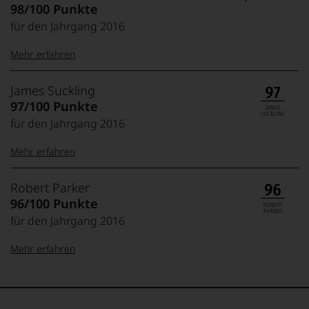
98/100 Punkte
für den Jahrgang 2016
Mehr erfahren
99–100 Punkte:
Tesdorpf
James Suckling
Der
97/100 Punkte
Name
für den Jahrgang 2016
Tesdorpf
95–98 Punkte:
steht
Mehr erfahren
für
»Fine
90–94 Punkte:
Wine«,
100-95 Punkte:
James
Robert Parker
für
Suckling
96/100 Punkte
die
Der
edlen
für den Jahrgang 2016
85–89 Punkte:
Amerikaner
90 Punkte und
Weine
James
mehr:
der
Mehr erfahren
Suckling,
Welt,
Jahrgang
wie
Unter 88
1958,
100-96 Punkte:
Robert
kaum
Punkte:
zählt
Parker
Unter 85 Punkte:
ein
heute