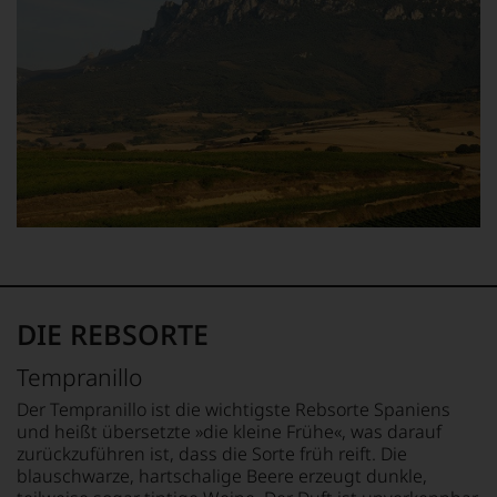
als
1985
jedes
er
leitete
einzelnen
den
er
Weines.
Bordeaux-
das
Warum
Jahrgang
Europa-
also
1982,
Büro
sollen
von
des
Sie
Kritikern
Wine
als
wegen
Spectators.
Kunde
des
Seinen
des
warmen
Schwerpunkt
Hauses
Witterungsverlaufs
bildeten
nicht
eher
die
davon
skeptisch
Weine
profitieren,
beurteilt,
aus
statt
DIE REBSORTE
als
Bordeaux
an
erster
und
Stelle
Tempranillo
mit
Italien,
sich
einem
er
nur
Der Tempranillo ist die wichtigste Rebsorte Spaniens
»outstanding«
schrieb
auf
und heißt übersetzte »die kleine Frühe«, was darauf
bewertete
aber
Einschätzungen
zurückzuführen ist, dass die Sorte früh reift. Die
und
auch
einzelner
blauschwarze, hartschalige Beere erzeugt dunkle,
mit
über
Kritiker