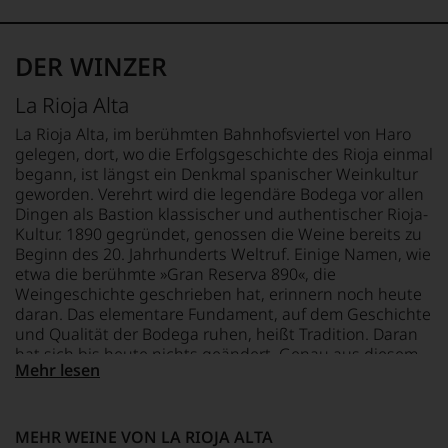
der
zurückgezogen
unterstreichen,
FLASCHENGRÖSSE
Universität
hat.
auf
REBSORTEN
1,5 L
von
Er
welch
90% Tempranillo
Wisconsin.
DER WINZER
hat
hohem
10% Graciano
GESCHMACK
Bedingt
mit
Niveau
trocken
durch
La Rioja Alta
Kreativität
sich
TRINKTEMPERATUR
seinen
und
unsere
16 °C
Vater
La Rioja Alta, im berühmten Bahnhofsviertel von Haro
Innovationsgeist
Weinselektion
wandte
gelegen, dort, wo die Erfolgsgeschichte des Rioja einmal
Weinjournalismus
bewegt.
er
begann, ist längst ein Denkmal spanischer Weinkultur
und
Das
sich
geworden. Verehrt wird die legendäre Bodega vor allen
Weinbewertung
aber
aber
Dingen als Bastion klassischer und authentischer Rioja-
revolutioniert.
genügt
vor
Kultur. 1890 gegründet, genossen die Weine bereits zu
uns
Der
allen
Beginn des 20. Jahrhunderts Weltruf. Einige Namen, wie
nicht
studierte
Dingen
etwa die berühmte »Gran Reserva 890«, die
mehr.
Rechtsanwalt
nach
Weingeschichte geschrieben hat, erinnern noch heute
Wir
verstand
1978
daran. Das elementare Fundament, auf dem Geschichte
haben
sich
zunehmend
festgestellt,
und Qualität der Bodega ruhen, heißt Tradition. Daran
als
der
dass
hat sich bis heute nichts geändert. Genau aus diesem
Sprachrohr
Weinwelt
Mehr lesen
manch
Grund sind die Weine von La Rioja Alta außerordentlich
des
zu.
eine
begehrt und werden weltweit für ihre unvergleichliche
Verbrauchers
Ein
Bewertung
Authentizität hoch geschätzt.
und
entscheidender
schwer
schuf
Schritt
MEHR WEINE VON LA RIOJA ALTA