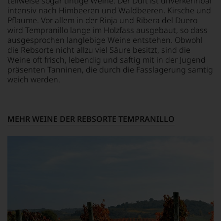
teilweise sogar tintige Weine. Der Duft ist unverkennbar
seinem
Australien,
verlassen
intensiv nach Himbeeren und Waldbeeren, Kirsche und
Urteil
Neuseeland
zu
Pflaume. Vor allem in der Rioja und Ribera del Duero
recht
und
müssen?
behalten
wird Tempranillo lange im Holzfass ausgebaut, so dass
Amerika.
Unsere
sollte.
Der
ausgesprochen langlebige Weine entstehen. Obwohl
Bewertungen
Der
Zigarrenliebhaber
die Rebsorte nicht allzu viel Säure besitzt, sind die
spiegeln
Jahrgang
Suckling
das
Weine oft frisch, lebendig und saftig mit in der Jugend
gilt
schrieb
Ergebnis
präsenten Tanninen, die durch die Fasslagerung samtig
heute
auch
unserer
weich werden.
als
nebenbei
Expertenrunde
einer
für
wider.
der
die
Bitte
größten
Zeitschrift
beachten
MEHR WEINE DER REBSORTE TEMPRANILLO
in
Cigar
Sie
der
Afficionado
auch
Geschichte
und
unsere
des
veröffentlichte
untenstehenden
Bordelais
Bücher,
Erläuterungen,
und
etwa
dann
genießt
über
wissen
Kultstatus.
Jahrgangs-
Sie
Und
Portwein.
dank
er
Seit
unserer
verschaffte
2010
Bewertungen