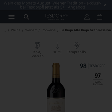
Wein des Monats August: Wiener Tradition - exklusiv
bei Tesdorpf! Jetzt als 5+1 Angebot!
Weine
Weinart
Rotweine
La Rioja Alta Rioja Gran Reserva
Rioja
16 °C
Tempranillo
Spanien