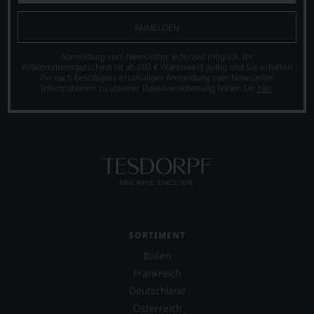
Bewertungen
international
finden
sind
wichtige
fortan
heute
Persönlichkeiten
ANMELDEN
an
aus
vorstellt,
jedem
der
die
Abmeldung vom Newsletter jederzeit möglich. Ihr
Wein
Weinkritik
sich
Willkommensgutschein ist ab 200 € Warenwert gültig und Sie erhalten
auch
ihn nach bestätigter, erstmaliger Anmeldung zum Newsletter.
nicht
um
unsere
Informationen zu unserer Datenverarbeitung finden Sie
hier
.
mehr
den
Tesdorpf-
wegzudenken.
Wein
Bewertung.
verdient
Ab
Wir
gemacht
2012
beurteilen
haben,
zog
unsere
z.B.
sich
Weine
Mike
Parker
nach
D.
zunehmend
dem
von
zurück
bekannten
der
und
und
berühmten
verkaufte
bewährten
SORTIMENT
Rockband
seinen
100-
Beastie
Italien
Newsletter.
Punkte-
Boys.
Chefredakteurin
Frankreich
System.
des
Auch
Wir
Deutschland
»Wine
in
freuen
Österreich
Advocate«