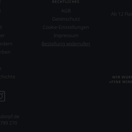
E
RECHTLICHES
t
AGB
Ab 12 Fla
Datenschutz
d
Cookie-Einstellungen
er
Impressum
ordern
Bestellung widerrufen
erben
s
e
chichte
WIR WURD
»FINE WIN
sdorpf.de
 799 270