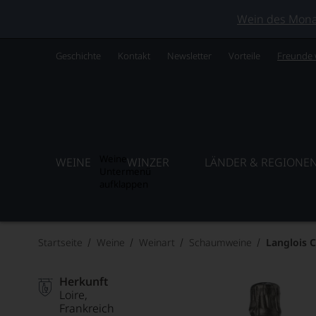
Wein des Monats
Geschichte
Kontakt
Newsletter
Vorteile
Freunde
Weine
WEINE
WINZER
LÄNDER & REGIONE
Untermenü
aufklappen
Startseite
Weine
Weinart
Schaumweine
Langlois 
Herkunft
Loire
Frankreich