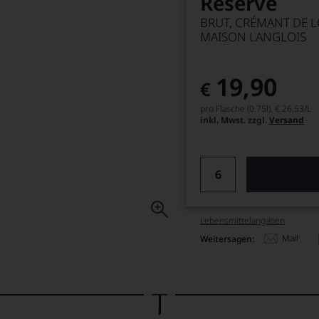
Reserve
BRUT, CRÉMANT DE L
MAISON LANGLOIS
19,90
€
pro Flasche (0.75l),
€ 26,53
/L
inkl. Mwst. zzgl.
Versand
Lebensmittel­angaben
Mail
Weitersagen: