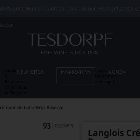
 August: Wiener Tradition - exklusiv bei Tesdorpf! Jetzt als
 werben
Länder
Inspiration
N
NEUHEITEN
IKONEN
INSPIRATION
&
Untermenü
Regionen
aufklappen
Untermenü
aufklappen
Crémant de Loire Brut Reserve
Langlois Cr