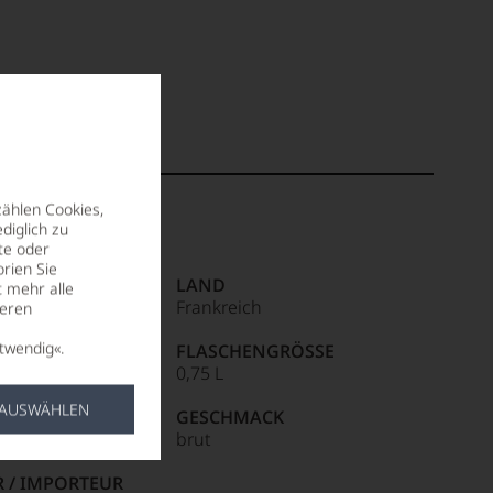
zählen Cookies,
diglich zu
te oder
rien Sie
NTIAL
LAND
t mehr alle
Frankreich
seren
twendig«.
S
FLASCHENGRÖSSE
agnerkorken
0,75 L
 AUSWÄHLEN
HINWEIS
GESCHMACK
ite
brut
R / IMPORTEUR