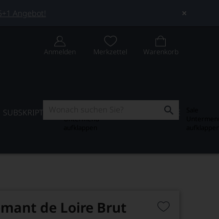
 5+1 Angebot!
Anmelden
Merkzettel
Warenkorb
Subskription
Sale
SUBSKRIPTION
WEIN-JOURNAL
SALE
Untermenü
Untermen
aufklappen
aufklappe
émant de Loire Brut