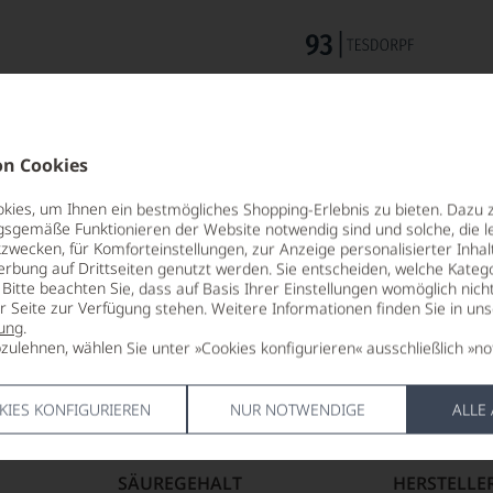
n Cookies
ies, um Ihnen ein bestmögliches Shopping-Erlebnis zu bieten. Dazu 
gsgemäße Funktionieren der Website notwendig sind und solche, die le
zwecken, für Komforteinstellungen, zur Anzeige personalisierter Inhal
erbung auf Drittseiten genutzt werden. Sie entscheiden, welche Katego
TRINKTEMPERATUR
LAGERPOTE
Bitte beachten Sie, dass auf Basis Ihrer Einstellungen womöglich nich
8 °C
2028
er Seite zur Verfügung stehen. Weitere Informationen finden Sie in un
ung
.
zulehnen, wählen Sie unter »Cookies konfigurieren« ausschließlich »no
ALKOHOLGEHALT
VERSCHLUS
12,5 % Vol.
Sekt/Champ
KIES KONFIGURIEREN
NUR NOTWENDIGE
ALLE
RESTSÜSSE
ALLERGEN
8,9 g/L
enthält Sulf
SÄUREGEHALT
HERSTELLE