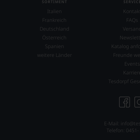
SORTIMENT
SERVIC
haben
festgestellt,
Italien
Kontak
dass
Frankreich
FAQs
manch
Deutschland
Versan
eine
Bewertung
Österreich
Newslett
schwer
Spanien
Katalog anf
nachvollziehbar
weitere Länder
Freunde w
ist
oder
Event
am
Karrier
Wein
Tesdorpf Ges
vorbeigeht.
Aus
diesem
Grund
haben
wir
beschlossen:
E-Mail: info@te
Telefon: 0451-
WIR
WERDEN