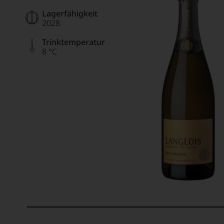
Lagerfähigkeit
2028
Trinktemperatur
8 °C