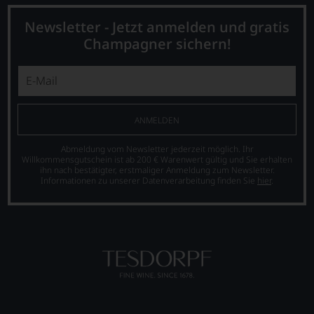
also
sollen
Newsletter - Jetzt anmelden und gratis
Sie
als
Champagner sichern!
Kunde
des
Hauses
nicht
davon
profitieren,
ANMELDEN
statt
an
Abmeldung vom Newsletter jederzeit möglich. Ihr
Stelle
Willkommensgutschein ist ab 200 € Warenwert gültig und Sie erhalten
ihn nach bestätigter, erstmaliger Anmeldung zum Newsletter.
sich
Informationen zu unserer Datenverarbeitung finden Sie
hier
.
nur
auf
Einschätzungen
einzelner
Kritiker
verlassen
zu
müssen?
Unsere
Bewertungen