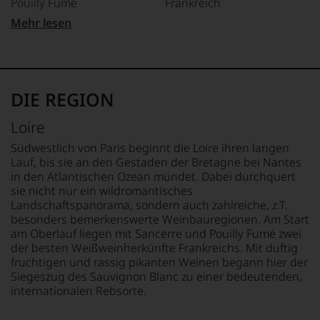
Pouilly Fumé
Frankreich
und
gerade
Mehr lesen
mit
APPELLATION
FLASCHENGRÖSSE
Bewertungen
Pouilly-Fumé
0,75 L
und
Medaillen
REBSORTEN
GESCHMACK
renommierter
100% Sauvignon Blanc
trocken
DIE REGION
Weinjournalisten
oder
TRINKTEMPERATUR
ZUTATEN
Loire
Fachpublikationen
10 °C
Trauben,
in
Konservierungsmittel
Südwestlich von Paris beginnt die Loire ihren langen
unseren
ALKOHOLGEHALT
(SULFITE)
Lauf, bis sie an den Gestaden der Bretagne bei Nantes
Aussendungen
13 % Vol.
in den Atlantischen Ozean mündet. Dabei durchquert
oder
sie nicht nur ein wildromantisches
in
Landschaftspanorama, sondern auch zahlreiche, z.T.
unserem
besonders bemerkenswerte Weinbauregionen. Am Start
Webshop,
am Oberlauf liegen mit Sancerre und Pouilly Fumé zwei
um
zu
der besten Weißweinherkünfte Frankreichs. Mit duftig
unterstreichen,
fruchtigen und rassig pikanten Weinen begann hier der
auf
Siegeszug des Sauvignon Blanc zu einer bedeutenden,
welch
internationalen Rebsorte.
hohem
Niveau