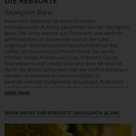
DIE REBSORTE
vorbeigeht.
Aus
Sauvignon Blanc
diesem
Grund
Kaum eine Rebsorte hat einen so steilen
haben
internationalen Aufstieg genommen wie der Sauvignon
wir
Blanc. Die Sorte stammt aus Frankreich und wird seit
beschlossen:
Jahrhunderten im Südwesten und an der Loire
WIR
angebaut. Ganz besonders hervorzuheben ist das
WERDEN
Gebiet um Sancerre und Pouilly-Fumé. Da, wo die
UNSERE
frischen Weine Aromen von Gras, Kräutern, Cassis,
WEINE
Stachelbeere und Limette und eine feine Mineralität
AUCH
durch die Böden aufweisen. Hier wie auch in Bordeaux
SELBST
werden sie teilweise im kleinen Holzfass zu
BEWERTEN.
beeindruckender Komplexität ausgebaut. Außerdem
Wir,
sind die Steiermark und Marlborough in Neuseeland als
Mehr lesen
das
wichtigste Anbaugebiete zu nennen, die charaktervolle
Experten-
Weine aus der Sorte hervorbringen.
und
Verkostungsteam
MEHR WEINE DER REBSORTE SAUVIGNON BLANC
des
Hauses
Tesdorpf,
diskutieren