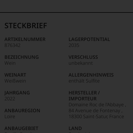
99–100 Punkte:
Tesdorpf
Der
Name
STECKBRIEF
Tesdorpf
95–98 Punkte:
steht
für
ARTIKELNUMMER
LAGERPOTENTIAL
»Fine
876342
2035
90–94 Punkte:
Wine«,
für
BEZEICHNUNG
VERSCHLUSS
die
Wein
unbekannt
edlen
85–89 Punkte:
Weine
WEINART
ALLERGENHINWEIS
der
Weißwein
enthält Sulfite
Welt,
wie
JAHRGANG
HERSTELLER /
kaum
2022
IMPORTEUR
Unter 85 Punkte:
ein
Domaine Roc de l'Abbaye ,
anderer.
ANBAUREGION
84 Avenue de Fontenay ,
Das
Loire
18300 Saint-Satur, France
dokumentieren
wir
ANBAUGEBIET
LAND
auch