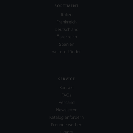
spiegeln
SORTIMENT
das
Ergebnis
Italien
unserer
Frankreich
Expertenrunde
Deutschland
wider.
Bitte
Österreich
beachten
Spanien
Sie
weitere Länder
auch
unsere
untenstehenden
Erläuterungen,
dann
SERVICE
wissen
Sie
Kontakt
dank
FAQs
unserer
Versand
Bewertungen
stets,
Newsletter
was
Katalog anfordern
für
Freunde werben
einen
Wein
Events