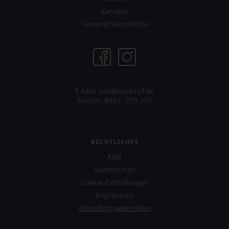
Sie
Karriere
hier
Tesdorpf Geschichte
genießen
können.
Natürlich
müssen
Sie
in
Zukunft
E-Mail: info@tesdorpf.de
auf
Telefon: 0451- 799 270
R.
Parker
&
Co,
RECHTLICHES
nicht
AGB
verzichten,
aber
Datenschutz
Sie
Cookie-Einstellungen
finden
Impressum
fortan
an
Bestellung widerrufen
jedem
Wein