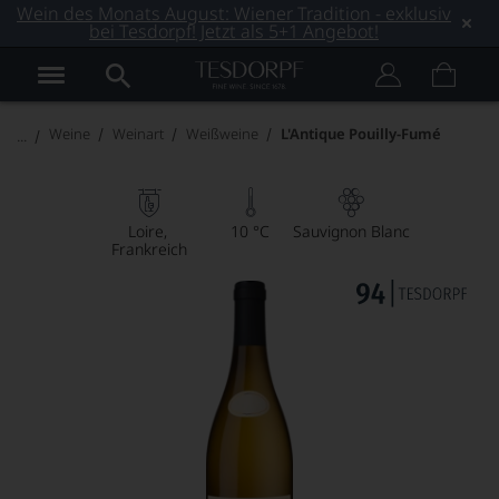
Wein des Monats August: Wiener Tradition - exklusiv
bei Tesdorpf! Jetzt als 5+1 Angebot!
Weine
Weinart
Weißweine
L'Antique Pouilly-Fumé
Loire
10 °C
Sauvignon Blanc
Frankreich