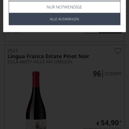
NUR NOTWENDIGE
ALLE AUSWÄHLEN
119,90
*
€
pro Stück
2023
Lingua Franca Estate Pinot Noir
EOLA-AMITY HILLS AVA OREGON
54,90
*
€
pro Flasche (0.75l),
€ 73,20
/L