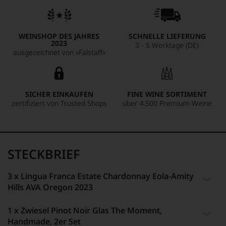
WEINSHOP DES JAHRES
SCHNELLE LIEFERUNG
2023
3 - 5 Werktage (DE)
ausgezeichnet von »Falstaff«
SICHER EINKAUFEN
FINE WINE SORTIMENT
zertifiziert von Trusted Shops
über 4.500 Premium-Weine
STECKBRIEF
3 x Lingua Franca Estate Chardonnay Eola-Amity
Hills AVA Oregon 2023
1 x Zwiesel Pinot Noir Glas The Moment,
ARTIKELNUMMER
ALKOHOLGEHALT
Handmade, 2er Set
856431
13,5 % Vol.