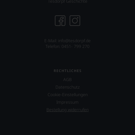
Tesdorpf Geschichte
Sie
hier
genießen
können.
Natürlich
müssen
E-Mail: info@tesdorpf.de
Sie
Telefon: 0451- 799 270
in
Zukunft
auf
R.
Parker
RECHTLICHES
&
AGB
Co,
Datenschutz
nicht
verzichten,
Cookie-Einstellungen
aber
Impressum
Sie
Bestellung widerrufen
finden
fortan
an
jedem
Wein