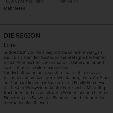
100% Cabernet Franc
Frankreich
und
gerade
Mehr lesen
mit
TRINKTEMPERATUR
FLASCHENGRÖSSE
Bewertungen
8 °C
0,75 L
und
Medaillen
ALKOHOLGEHALT
GESCHMACK
renommierter
12,5 % Vol.
trocken
DIE REGION
Weinjournalisten
oder
Loire
Fachpublikationen
in
Südwestlich von Paris beginnt die Loire ihren langen
unseren
Lauf, bis sie an den Gestaden der Bretagne bei Nantes
Aussendungen
in den Atlantischen Ozean mündet. Dabei durchquert
oder
sie nicht nur ein wildromantisches
in
Landschaftspanorama, sondern auch zahlreiche, z.T.
unserem
besonders bemerkenswerte Weinbauregionen. Am Start
Webshop,
am Oberlauf liegen mit Sancerre und Pouilly Fumé zwei
um
zu
der besten Weißweinherkünfte Frankreichs. Mit duftig
unterstreichen,
fruchtigen und rassig pikanten Weinen begann hier der
auf
Siegeszug des Sauvignon Blanc zu einer bedeutenden,
welch
internationalen Rebsorte.
hohem
Niveau