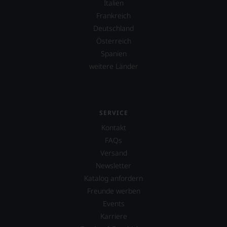
Italien
spiegeln
das
Frankreich
Ergebnis
Deutschland
unserer
Österreich
Expertenrunde
wider.
Spanien
Bitte
weitere Länder
beachten
Sie
auch
unsere
untenstehenden
SERVICE
Erläuterungen,
Kontakt
dann
wissen
FAQs
Sie
Versand
dank
Newsletter
unserer
Bewertungen
Katalog anfordern
stets,
Freunde werben
was
Events
für
einen
Karriere
Wein