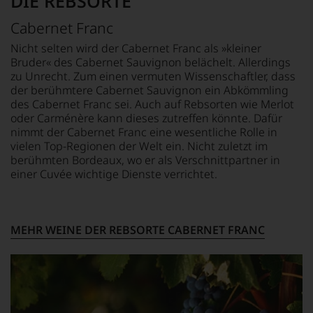
DIE REBSORTE
vorbeigeht.
Aus
Cabernet Franc
diesem
Grund
Nicht selten wird der Cabernet Franc als »kleiner
haben
Bruder« des Cabernet Sauvignon belächelt. Allerdings
wir
zu Unrecht. Zum einen vermuten Wissenschaftler, dass
beschlossen:
der berühmtere Cabernet Sauvignon ein Abkömmling
WIR
des Cabernet Franc sei. Auch auf Rebsorten wie Merlot
WERDEN
oder Carménère kann dieses zutreffen könnte. Dafür
UNSERE
nimmt der Cabernet Franc eine wesentliche Rolle in
WEINE
vielen Top-Regionen der Welt ein. Nicht zuletzt im
AUCH
berühmten Bordeaux, wo er als Verschnittpartner in
SELBST
einer Cuvée wichtige Dienste verrichtet.
BEWERTEN.
Wir,
das
Experten-
MEHR WEINE DER REBSORTE CABERNET FRANC
und
Verkostungsteam
des
Hauses
Tesdorpf,
diskutieren