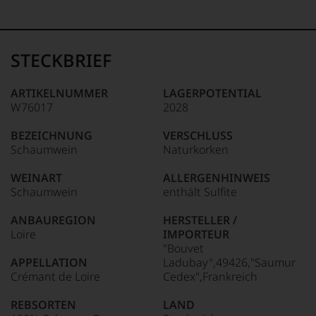
99–100 Punkte:
Tesdorpf
Der
Name
STECKBRIEF
Tesdorpf
95–98 Punkte:
steht
für
ARTIKELNUMMER
LAGERPOTENTIAL
»Fine
W76017
2028
90–94 Punkte:
Wine«,
für
BEZEICHNUNG
VERSCHLUSS
die
Schaumwein
Naturkorken
edlen
85–89 Punkte:
Weine
WEINART
ALLERGENHINWEIS
der
Schaumwein
enthält Sulfite
Welt,
wie
ANBAUREGION
HERSTELLER /
kaum
Loire
IMPORTEUR
Unter 85 Punkte:
ein
"Bouvet
anderer.
APPELLATION
Ladubay",49426,"Saumur
Das
Crémant de Loire
Cedex",Frankreich
dokumentieren
wir
REBSORTEN
LAND
auch