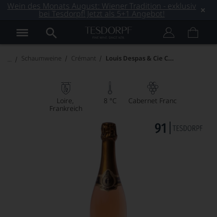
Wein des Monats August: Wiener Tradition - exklusiv
bei Tesdorpf! Jetzt als 5+1 Angebot!
Louis Despas & Cie Crémant Rosé
Schaumweine
Crémant
Loire
8 °C
Cabernet Franc
Frankreich