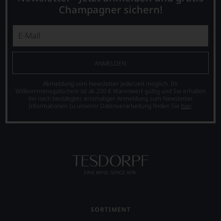
also
Champagner sichern!
sollen
Sie
als
Kunde
des
Hauses
ANMELDEN
nicht
davon
profitieren,
Abmeldung vom Newsletter jederzeit möglich. Ihr
Willkommensgutschein ist ab 200 € Warenwert gültig und Sie erhalten
statt
ihn nach bestätigter, erstmaliger Anmeldung zum Newsletter.
an
Informationen zu unserer Datenverarbeitung finden Sie
hier
.
Stelle
sich
nur
auf
Einschätzungen
einzelner
Kritiker
verlassen
zu
müssen?
Unsere
SORTIMENT
Bewertungen