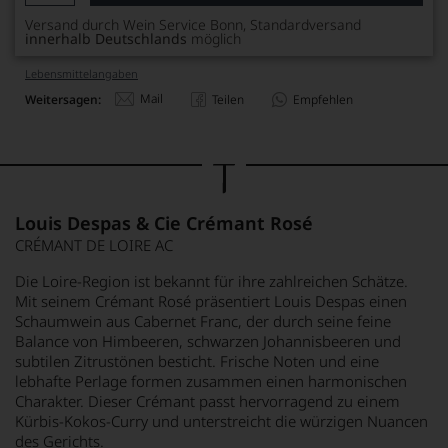
Versand durch Wein Service Bonn, Standardversand
innerhalb Deutschlands
möglich
Lebensmittel­angaben
Mail
Weitersagen:
Teilen
Empfehlen
Louis Despas & Cie Crémant Rosé
CRÉMANT DE LOIRE AC
Die Loire-Region ist bekannt für ihre zahlreichen Schätze.
Mit seinem Crémant Rosé präsentiert Louis Despas einen
Schaumwein aus Cabernet Franc, der durch seine feine
Balance von Himbeeren, schwarzen Johannisbeeren und
subtilen Zitrustönen besticht. Frische Noten und eine
lebhafte Perlage formen zusammen einen harmonischen
Charakter. Dieser Crémant passt hervorragend zu einem
Kürbis-Kokos-Curry und unterstreicht die würzigen Nuancen
des Gerichts.