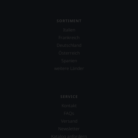
einzelner
Kritiker
verlassen
zu
SORTIMENT
müssen?
Italien
Unsere
Bewertungen
Frankreich
spiegeln
Deutschland
das
Österreich
Ergebnis
unserer
Spanien
Expertenrunde
weitere Länder
wider.
Bitte
beachten
Sie
auch
SERVICE
unsere
Kontakt
untenstehenden
Erläuterungen,
FAQs
dann
Versand
wissen
Newsletter
Sie
dank
Katalog anfordern