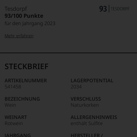
Tesdorpf
93/100 Punkte
für den Jahrgang 2023
Mehr erfahren
99–100 Punkte:
Tesdorpf
Der
Name
STECKBRIEF
Tesdorpf
95–98 Punkte:
steht
für
ARTIKELNUMMER
LAGERPOTENTIAL
»Fine
541458
2034
90–94 Punkte:
Wine«,
für
BEZEICHNUNG
VERSCHLUSS
die
Wein
Naturkorken
edlen
85–89 Punkte:
Weine
WEINART
ALLERGENHINWEIS
der
Rotwein
enthält Sulfite
Welt,
wie
JAHRGANG
HERSTELLER /