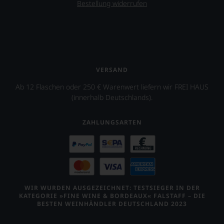
Bestellung widerrufen
aber
Sie
finden
fortan
an
jedem
Wein
VERSAND
auch
unsere
Ab 12 Flaschen oder 250 € Warenwert liefern wir FREI HAUS
Tesdorpf-
(innerhalb Deutschlands).
Bewertung.
Wir
beurteilen
ZAHLUNGSARTEN
unsere
Weine
nach
dem
bekannten
und
bewährten
WIR WURDEN AUSGEZEICHNET: TESTSIEGER IN DER
100-
KATEGORIE »FINE WINE & BORDEAUX« FALSTAFF – DIE
BESTEN WEINHÄNDLER DEUTSCHLAND 2023
Punkte-
System.