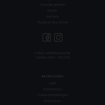
unserer
Freunde werben
Bewertungen
Events
stets,
Karriere
was
für
Tesdorpf Geschichte
einen
Wein
Sie
hier
genießen
können.
E-Mail: info@tesdorpf.de
Natürlich
Telefon: 0451- 799 270
müssen
Sie
in
Zukunft
RECHTLICHES
auf
R.
AGB
Parker
Datenschutz
&
Co,
Cookie-Einstellungen
nicht
Impressum
verzichten,