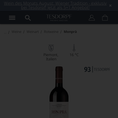
Wein des Monats August: Wiener Tradition - exklusiv
bei Tesdorpf! Jetzt als 5+1 Angebot!
Weine
Weinart
Rotweine
Monprà
Piemont
16 °C
Italien