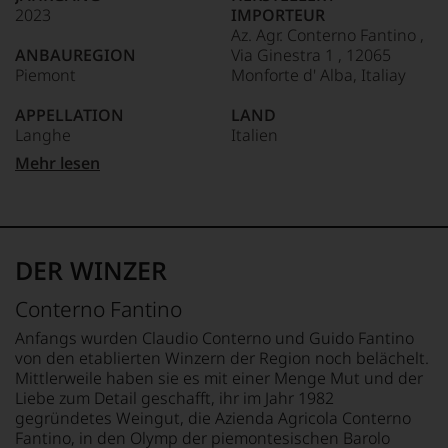
kaum
2023
IMPORTEUR
Unter 85 Punkte:
ein
Az. Agr. Conterno Fantino ,
anderer.
ANBAUREGION
Via Ginestra 1 , 12065
Das
Piemont
Monforte d' Alba, Italiay
dokumentieren
wir
APPELLATION
LAND
auch
Langhe
Italien
und
gerade
Mehr lesen
mit
QUALITÄTSSTUFE
FLASCHENGRÖSSE
Bewertungen
Denominazione Di Origine
0,75 L
und
Controllata
Medaillen
GESCHMACK
renommierter
REBSORTEN
trocken
DER WINZER
Weinjournalisten
50% Barbera
oder
50% Nebbiolo
Ø NÄHRWERTE PRO 100G
Conterno Fantino
Fachpublikationen
BRENNWERT
in
BIO KENNZEICHNUNG
340 kJ / 81 kcal
Anfangs wurden Claudio Conterno und Guido Fantino
unseren
HÄNDLER
FETT
von den etablierten Winzern der Region noch belächelt.
Aussendungen
DE-ÖKO-006
0 g
Mittlerweile haben sie es mit einer Menge Mut und der
oder
davon gesättigte
Liebe zum Detail geschafft, ihr im Jahr 1982
in
BIO KENNZEICHNUNG
Fettsäuren: 0 g
gegründetes Weingut, die Azienda Agricola Conterno
unserem
PRODUKT
KOHLENHYDRATE
Fantino, in den Olymp der piemontesischen Barolo
Webshop,