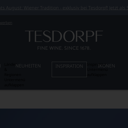
 August: Wiener Tradition - exklusiv bei Tesdorpf! Jetzt als
 werben
Länder
Inspiration
N
NEUHEITEN
IKONEN
INSPIRATION
&
Untermenü
Regionen
aufklappen
Untermenü
aufklappen