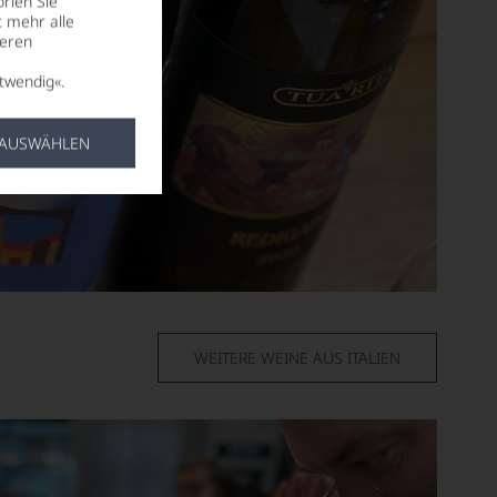
rien Sie
t mehr alle
seren
twendig«.
 AUSWÄHLEN
WEITERE WEINE AUS ITALIEN