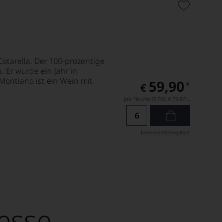
Cotarella. Der 100-prozentige
 Er wurde ein Jahr in
Montiano ist ein Wein mit
59,90
*
€
pro Flasche (0.75l),
€ 79,87
/L
Lebensmittel­angaben
esse