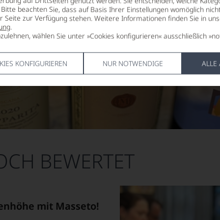
erbung auf Drittseiten genutzt werden. Sie entscheiden, welche Katego
Bitte beachten Sie, dass auf Basis Ihrer Einstellungen womöglich nich
er Seite zur Verfügung stehen. Weitere Informationen finden Sie in un
ung
.
zulehnen, wählen Sie unter »Cookies konfigurieren« ausschließlich »no
KIES KONFIGURIEREN
NUR NOTWENDIGE
ALLE
HOCH BEWERTET
enhöhe mit Masseto!