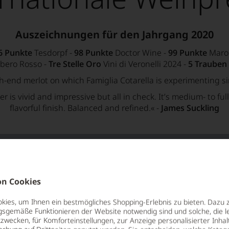
Auszeichnungen für den Jahrgang 2020
6 Punkte
Tesdorpf -
98 Punkte
Doctor Wine -
99 Punkte
Maro
ero Rosso -
Tre Stelle Oro
Vini di Veronelli 2024 -
5 Trauben
igh-end merlot on which Famiglia Cotarella is experimenting si
er is vivid and impressive but all in check. It’s medium- to f
flavorful finish. Balanced and refined.«
-
James Suckling
n Cookies
ies, um Ihnen ein bestmögliches Shopping-Erlebnis zu bieten. Dazu 
gsgemäße Funktionieren der Website notwendig sind und solche, die le
zwecken, für Komforteinstellungen, zur Anzeige personalisierter Inhal