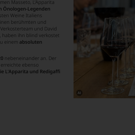
men Masseto, L’Apparita
n Önologen-Legenden
sten Weine Italiens
seinen berühmten und
f-Verkosterteam und David
), haben ihn blind verkostet
 zu einem
absoluten
20
nebeneinander an. Der
 erreichte ebenso
ie L'Apparita
und Redigaffi
Dieses
Bild
wurde
mithilfe
von
KI
verändert.