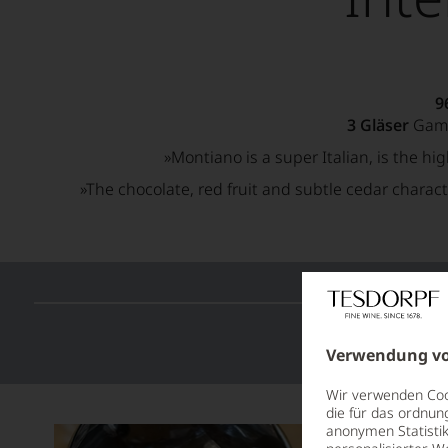
9
3 Gläser
Gamb
»Montiano is a super Italian, is the h
»The chocolate, red fruit and subtle cedar charact
Verwendung vo
Wir verwenden Cook
die für das ordnun
anonymen Statistik