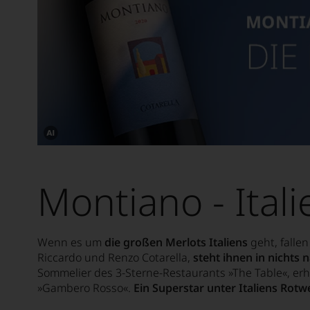
Dieses
Bild
wurde
Montiano - Ital
mithilfe
von
KI
verändert.
Wenn es um
die großen Merlots Italiens
geht, falle
Riccardo und Renzo Cotarella,
steht ihnen in nichts 
Sommelier des 3-Sterne-Restaurants »The Table«, er
»Gambero Rosso«.
Ein Superstar unter Italiens Rotw