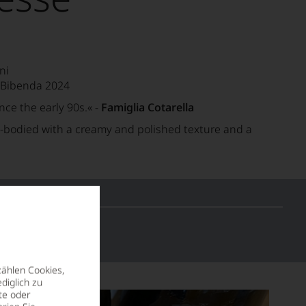
ni
Bibenda 2024
nce the early 90s.«
-
Famiglia Cotarella
ull-bodied with a creamy and polished texture and a
zählen Cookies,
diglich zu
te oder