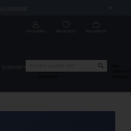
 5+1 Angebot!
Anmelden
Merkzettel
Warenkorb
Subskription
Sale
SUBSKRIPTION
WEIN-JOURNAL
SALE
Untermenü
Untermen
aufklappen
aufklappe