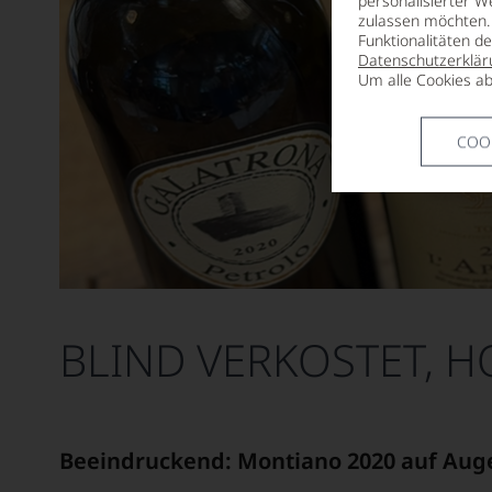
personalisierter W
zulassen möchten. 
Funktionalitäten d
Datenschutzerklär
Um alle Cookies ab
COO
BLIND VERKOSTET, 
Beeindruckend: Montiano 2020 auf Aug