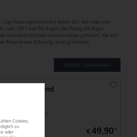
it. Das Haus repräsentiert einen Stil, den man von
 – seit 1911 hat Pol Roger den Rang als Royal
 einer wunderhübschen Geschenkbox geliefert, die auf
r Freund war. Achtung, streng limitiert.
WEITERE CHAMPAGNER
Edition Pentland
ses – ein kraftvoller,
jene, die gerade im
zählen Cookies,
ißen Blüten,
diglich zu
49,90
*
€
n schön...
te oder