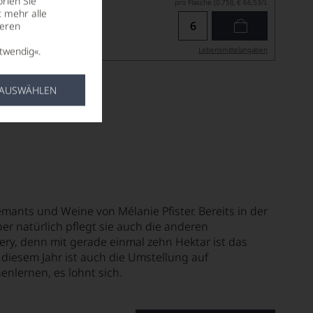
rien Sie
pro Flasche (0.75l),
€ 66,53
/L
t mehr alle
seren
twendig«.
Lebensmittel­angaben
 AUSWÄHLEN
mants und Weine von Mélanie Pfister. Bereits in der
er natürlich pflegt sie auch die anderen
ery, denn mit gerade einmal zehn Hektar ist das
 diesem Jahr ist auch die Umstellung auf
nlernen, es lohnt sich.