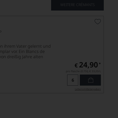
WEITERE CRÉMANTS
P
on ihrem Vater gelernt und
plar vor. Ein Blancs de
on dreißig Jahre alten
24,90
*
€
pro Flasche (0.75l),
€ 33,20
/L
Lebensmittel­angaben