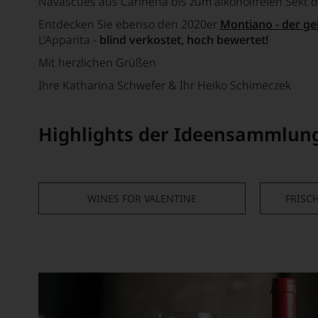
Navascués aus Cariñena bis zum alkoholfreien Sekt d
Entdecken Sie ebenso den 2020er
Montiano - der g
L’Apparita -
blind verkostet, hoch bewertet!
Mit herzlichen Grüßen
Ihre Katharina Schwefer & Ihr Heiko Schimeczek
Highlights der Ideensammlun
WINES FOR VALENTINE
FRISCH