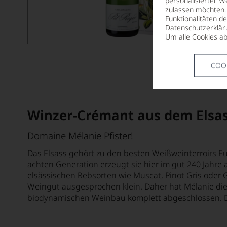
personalisierter W
zulassen möchten. 
Funktionalitäten d
Datenschutzerklär
Um alle Cookies ab
COO
Winzer-Crémant aus dem Elsa
Domaine Mélanie Pfister!
Das Elsass gehört zu den besten Weißweinterroirs Eur
achten Generation erzeugt sie hier im gut 240 Jahre 
elsässischen Rebsorten wie Muscat, Pinot Gris oder 
Weingut ausgesprochen klein. Daher hat Mélanie die K
biodynamischen Weinbau komplett abgeschlossen. Dies