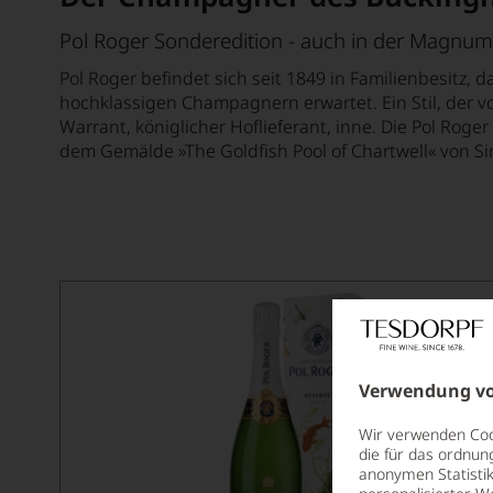
Pol Roger Sonderedition - auch in der Magnum
Pol Roger befindet sich seit 1849 in Familienbesitz, 
hochklassigen Champagnern erwartet. Ein Stil, der v
Warrant, königlicher Hoflieferant, inne. Die Pol Rog
dem Gemälde »The Goldfish Pool of Chartwell« von Sir
Verwendung vo
Wir verwenden Cook
die für das ordnun
anonymen Statistik