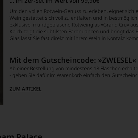
... im 2er-Set im Wert von 99,90€
Um den vollen Rotwein-Genuss zu erleben, eignet sich 
Wein gestattet sich voll zu entfalten und in bestmöglic
exklusive, mundgeblasene Rotweinglas »Grand Cru« aus d
Kelch zeigt die subtilsten Farbnuancen und bringt da
Glas lässt Sie fast direkt mit Ihrem Wein in Kontakt ko
Mit dem Gutscheincode: »ZWIESEL«
Ab einer Bestellung von mindestens 18 Flaschen erhalte
- geben Sie dafür im Warenkorb einfach den Gutscheinc
ZUM ARTIKEL
ham Palace