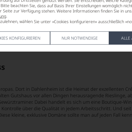
erbung auf Drittseiten genutzt werden. Sie entscheiden, welche Katego
Mehr lesen
Bitte beachten Sie, dass auf Basis Ihrer Einstellungen womöglich nich
er Seite zur Verfügung stehen. Weitere Informationen finden Sie in un
ung
.
zulehnen, wählen Sie unter »Cookies konfigurieren« ausschließlich »no
KIES KONFIGURIEREN
NUR NOTWENDIGE
ALLE
ss
opas. Dort in Dahlenheim ist die Heimat der exzellenten Cré
alten Gutshaus vor allen Dingen herausragende Rieslinge, ab
Gewürztraminer. Dabei handelt es sich um eine Boutique-Win
ontrolle über die Qualität in jedem Arbeitsschritt. Und seit
e kleine, exklusive Domäne sollte man auf jeden Fall kenne