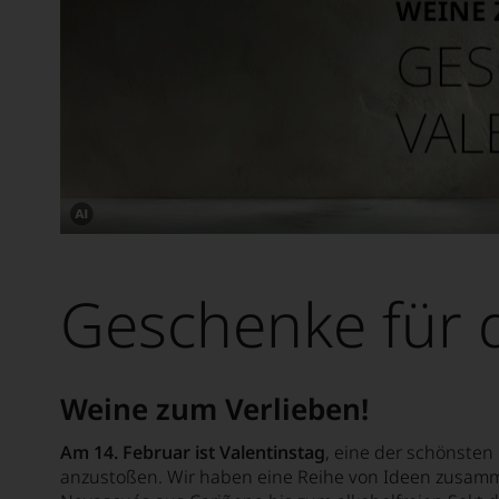
Dieses
Bild
wurde
Geschenke für 
mithilfe
von
KI
verändert.
Weine zum Verlieben!
Am 14. Februar ist Valentinstag
, eine der schönste
anzustoßen. Wir haben eine Reihe von Ideen zusamm