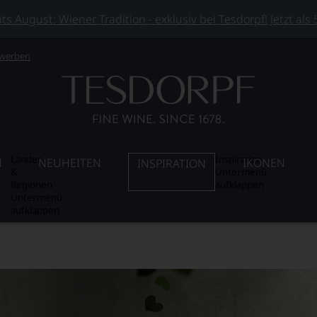
 August: Wiener Tradition - exklusiv bei Tesdorpf! Jetzt als
 werben
Länder
Inspiration
N
NEUHEITEN
IKONEN
INSPIRATION
&
Untermenü
Regionen
aufklappen
Untermenü
aufklappen