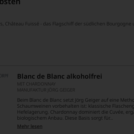
ebsten
ers, Château Fuissé - das Flagschiff der südlichen Bourgogne
Blanc de Blanc alkoholfrei
MIT CHARDONNAY
MANUFAKTUR JÖRG GEIGER
Beim Blanc de Blanc setzt Jörg Geiger auf eine Meth
Schaumweinen vorbehalten ist: klassische Flaschen
Hefelagerung. Chardonnay dominiert die Cuvée, er
biologischem Anbau. Diese Basis sorgt für...
Mehr lesen