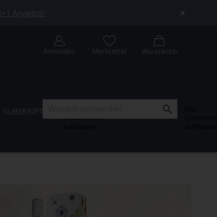
 5+1 Angebot!
Anmelden
Merkzettel
Warenkorb
Subskription
Sale
SUBSKRIPTION
WEIN-JOURNAL
SALE
Untermenü
Untermen
aufklappen
aufklappe