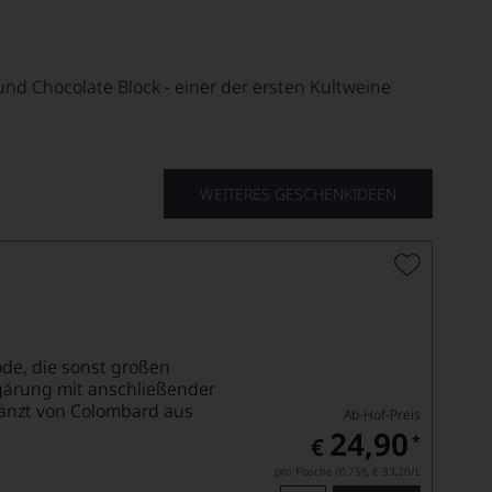
 und Chocolate Block - einer der ersten Kultweine
WEITERES GESCHENKIDEEN
ode, die sonst großen
gärung mit anschließender
gänzt von Colombard aus
Ab-Hof-Preis
24,90
*
€
pro Flasche (0.75l),
€ 33,20
/L