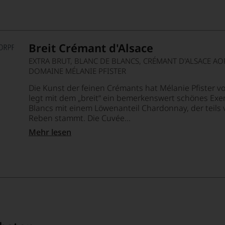
Breit Crémant d'Alsace
EXTRA BRUT, BLANC DE BLANCS, CRÉMANT D'ALSACE AO
DOMAINE MÉLANIE PFISTER
Die Kunst der feinen Crémants hat Mélanie Pfister v
legt mit dem „breit“ ein bemerkenswert schönes Exem
Blancs mit einem Löwenanteil Chardonnay, der teils v
Reben stammt. Die Cuvée...
Mehr lesen