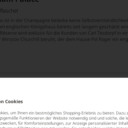
flasche!
das ist in der Champagne beileibe keine Selbstverständlichke
om englischen Königshaus bereits seit langem geschätzt wird
er Réserve wird exklusiv für die Kunden von Carl Tesdorpf in
 Winston Churchill beruht, der dem Hause Pol Roger ein enge
Champagne Pol Roger Réserve Ltd. 
BRUT, CHAMPAGNE AC, GESCHENKVERPACKUNG
n Cookies
Dieser Brut verkörpert den »Spirit« des exklusiven Hau
komplexer Champagner und eine Köstlichkeit für all 
ies, um Ihnen ein bestmögliches Shopping-Erlebnis zu bieten. Dazu 
Champagner auch den Wein suchen. Aromen von we
gsgemäße Funktionieren der Website notwendig sind und solche, die le
Zitronenschalen und Brioche in der Nase, am Gaume
zwecken, für Komforteinstellungen, zur Anzeige personalisierter Inhal