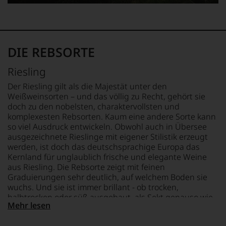
daraus
ergeben
sich
fundierte
Bewertungen
DIE REBSORTE
jedes
einzelnen
Weines.
Riesling
Warum
Der Riesling gilt als die Majestät unter den
also
Weißweinsorten – und das völlig zu Recht, gehört sie
sollen
doch zu den nobelsten, charaktervollsten und
Sie
komplexesten Rebsorten. Kaum eine andere Sorte kann
als
so viel Ausdruck entwickeln. Obwohl auch in Übersee
Kunde
des
ausgezeichnete Rieslinge mit eigener Stilistik erzeugt
Hauses
werden, ist doch das deutschsprachige Europa das
nicht
Kernland für unglaublich frische und elegante Weine
davon
aus Riesling. Die Rebsorte zeigt mit feinen
profitieren,
Graduierungen sehr deutlich, auf welchem Boden sie
statt
wuchs. Und sie ist immer brillant - ob trocken,
an
halbtrocken oder süß ausgebaut, als Sekt genauso wie
Stelle
Mehr lesen
als Trockenbeerenauslese. Entscheidend ist der hohe
sich
Säuregehalt der Trauben, der die Süße wunderbar
nur