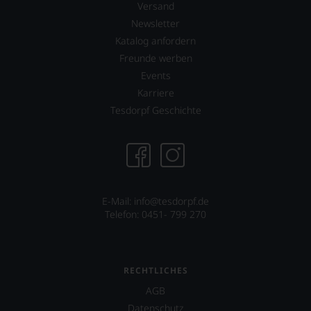
Punkte-
Versand
System.
Newsletter
Wir
Katalog anfordern
freuen
Freunde werben
uns
sehr
Events
Ihnen
Karriere
auf
Tesdorpf Geschichte
diesem
Weg
eine
weitere
Hilfe
an
die
E-Mail: info@tesdorpf.de
Hand
Telefon: 0451- 799 270
geben
zu
können,
den
richtigen
RECHTLICHES
Wein
AGB
zu
Datenschutz
finden.