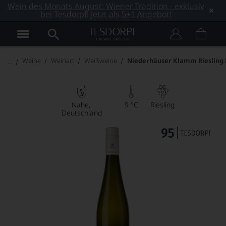
Wein des Monats August: Wiener Tradition - exklusiv
bei Tesdorpf! Jetzt als 5+1 Angebot!
Weine
Weinart
Weißweine
Niederhäuser Klamm Riesling 
Nahe
9 °C
Riesling
Deutschland