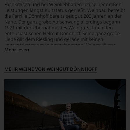
RESTSÜSSE
SALZ
Fachkreisen und bei Weinliebhabern ob seiner großen
unserem
50,5 g/L
0 g
Leistungen längst Kultstatus genießt. Weinbau betreibt
Webshop,
die Familie Dönnhoff bereits seit gut 200 Jahren an der
um
SÄUREGEHALT
ZUTATEN
zu
Nahe. Der ganz große Aufschwung allerdings begann
9,3 g/L
Trauben,
unterstreichen,
1971 mit der Übernahme des Weinguts durch den
Konservierungsstoff:
auf
enthusiastischen Helmut Dönnhoff. Seine ganz große
welch
LAGERPOTENTIAL
SULFITE
Liebe gilt dem Riesling und gerade mit seinen
hohem
2031
konzentrierten sowie hocheleganten Weinen dieser
Niveau
Mehr lesen
Sorte hat er die Nahe quasi über Nacht bekannt und
sich
VERSCHLUSS
begehrt gemacht.
unsere
Drehverschluss
Weinselektion
MEHR WEINE VON WEINGUT DÖNNHOFF
bewegt.
Das
aber
genügt
uns
nicht
mehr.
Wir
haben
festgestellt,
dass