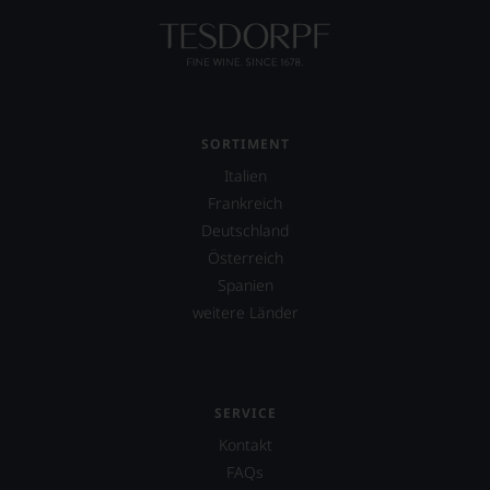
Co,
nicht
verzichten,
aber
Sie
finden
fortan
SORTIMENT
an
jedem
Italien
Wein
Frankreich
auch
unsere
Deutschland
Tesdorpf-
Österreich
Bewertung.
Spanien
Wir
beurteilen
weitere Länder
unsere
Weine
nach
dem
SERVICE
bekannten
und
Kontakt
bewährten
FAQs
100-