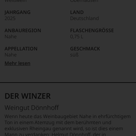
Weißwein
Oberhausen
Welt,
wie
JAHRGANG
LAND
kaum
2025
Deutschland
Unter 85 Punkte:
ein
anderer.
ANBAUREGION
FLASCHENGRÖSSE
Das
Nahe
0,75 L
dokumentieren
wir
APPELLATION
GESCHMACK
auch
Nahe
süß
und
gerade
Mehr lesen
mit
QUALITÄTSSTUFE
Ø NÄHRWERTE PRO 100G
Bewertungen
Kabinett
BRENNWERT
und
301 kJ / 71 kcal
Medaillen
REBSORTEN
FETT
renommierter
100% Riesling
0 g
DER WINZER
Weinjournalisten
davon gesättigte
oder
TRINKTEMPERATUR
Fettsäuren: 0 g
Weingut Dönnhoff
Fachpublikationen
9 °C
KOHLENHYDRATE
in
5,4 g
Wenn heute das Weinbaugebiet Nahe in ehrfürchtigem
unseren
ALKOHOLGEHALT
davon Zucker: 4,7 g
Ton in einem Atemzug mit dem berühmten und
Aussendungen
8,5 % Vol.
EIWEISS
exklusiven Rheingau genannt wird, so ist dies einem
oder
0 g
Mann zu verdanken: Helmut Dönnhoff, der in
in