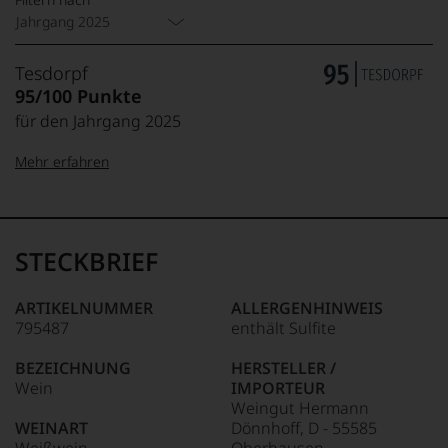
Jahrgang 2025
Tesdorpf
95/100 Punkte
für den Jahrgang 2025
Mehr erfahren
99–100 Punkte:
Tesdorpf
Der
Name
STECKBRIEF
Tesdorpf
95–98 Punkte:
steht
für
ARTIKELNUMMER
ALLERGENHINWEIS
»Fine
795487
enthält Sulfite
90–94 Punkte:
Wine«,
für
BEZEICHNUNG
HERSTELLER /
die
Wein
IMPORTEUR
edlen
85–89 Punkte:
Weingut Hermann
Weine
WEINART
Dönnhoff, D - 55585
der