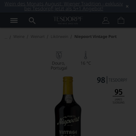
Wein des Monats August: Wiener Tradition - exklusiv
bei Tesdorpf! Jetzt als 5+1 Angebot!
Weine
Weinart
Likörwein
Niepoort Vintage Port
Douro
16 °C
Portugal