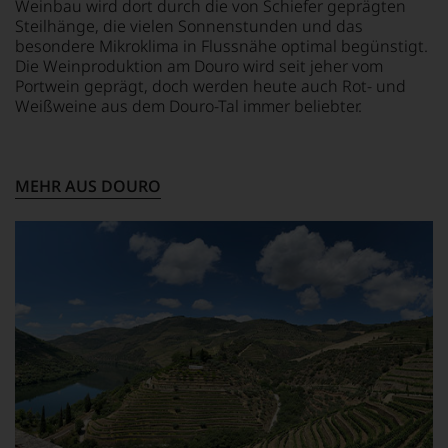
Weinbau wird dort durch die von Schiefer geprägten
ihn
diskutieren
für
Steilhänge, die vielen Sonnenstunden und das
erste
leidenschaftlich,
Weinbewertungen,
besondere Mikroklima in Flussnähe optimal begünstigt.
Reisen
aber
das
Die Weinproduktion am Douro wird seit jeher vom
nach
konstruktiv
sich
Portwein geprägt, doch werden heute auch Rot- und
Europa,
jeden
rasch
wo
Weißweine aus dem Douro-Tal immer beliebter.
Wein
neben
er
im
dem
seine
Hinblick
bis
große
auf
dahin
Liebe
Herkunft,
MEHR AUS DOURO
üblichen
zu
Stilistik,
20
den
Rebsortentypizität
Punkte-
Top-
und
System
Weinen
Charakteristik.
etablierte.
aus
Und
Der
Bordeaux
daraus
große
und
ergeben
Durchbruch
Italien
sich
gelang
entdeckte.
fundierte
Parker
Ab
Bewertungen
als
1985
jedes
er
leitete
einzelnen
den
er
Weines.
Bordeaux-
das