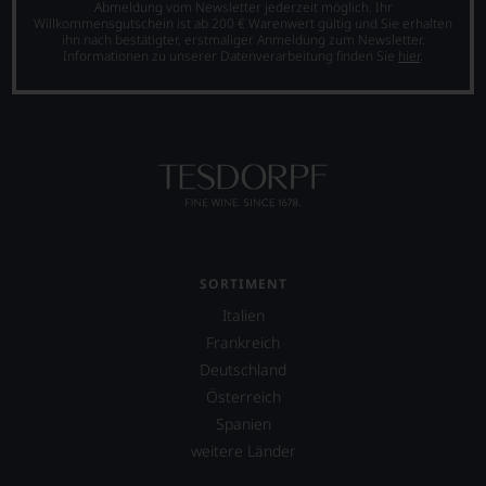
sollte.
Der
Abmeldung vom Newsletter jederzeit möglich. Ihr
Bewertungen
Willkommensgutschein ist ab 200 € Warenwert gültig und Sie erhalten
Der
Zigarrenliebhaber
spiegeln
ihn nach bestätigter, erstmaliger Anmeldung zum Newsletter.
Jahrgang
Suckling
das
Informationen zu unserer Datenverarbeitung finden Sie
hier
.
gilt
schrieb
Ergebnis
heute
auch
unserer
als
nebenbei
Expertenrunde
einer
für
wider.
der
die
Bitte
größten
Zeitschrift
beachten
in
Cigar
Sie
der
Afficionado
auch
Geschichte
und
unsere
des
veröffentlichte
untenstehenden
Bordelais
Bücher,
Erläuterungen,
SORTIMENT
und
etwa
dann
genießt
Italien
über
wissen
Kultstatus.
Jahrgangs-
Sie
Frankreich
Und
Portwein.
dank
Deutschland
er
Seit
unserer
Österreich
verschaffte
2010
Bewertungen
Robert
arbeitet
stets,
Spanien
Parker
James
was
weitere Länder
ein
Suckling
für
derart
als
einen