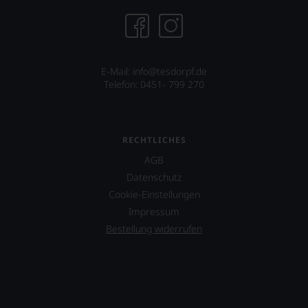
über
dessen
Projekt
eines
Weinguts
E-Mail: info@tesdorpf.de
in
Telefon: 0451- 799 270
Arizona.
Ebenfalls
unterstützt
er
RECHTLICHES
das
Projekt
AGB
»One
Datenschutz
World
Cookie-Einstellungen
One
Impressum
Wine«,
das
Bestellung widerrufen
vor
allen
Dingen
das
Miteinander
von