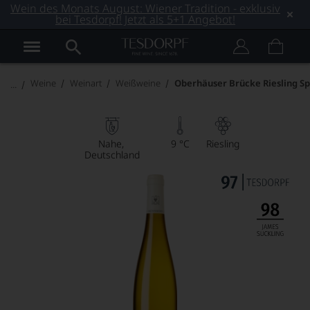
Wein des Monats August: Wiener Tradition - exklusiv
bei Tesdorpf! Jetzt als 5+1 Angebot!
Weine
Weinart
Weißweine
Oberhäuser Brücke Riesling Sp
Nahe
9 °C
Riesling
Deutschland