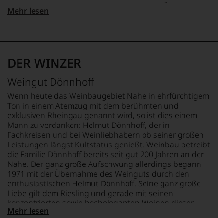
zunächst
Qualität, aber sauber
haben.
FLASCHENGRÖSSE
Webshop,
Mehr lesen
Journalismus
Ihre
REBSORTEN
0,75 L
um
11 Punkte:
Wein mit
an
Karriere
100% Riesling
zu
leichten Fehlern
der
begann
unterstreichen,
GESCHMACK
Universität
bis 10 Punkte:
1971
grob
auf
TRINKTEMPERATUR
fruchtsüß
von
fehlerhaft, schlecht
als
welch
9 °C
Wisconsin.
DER WINZER
Journalistin
hohem
Bedingt
bei
Niveau
ALKOHOLGEHALT
durch
Weingut Dönnhoff
der
sich
8,5 % Vol.
seinen
Zeitschrift
unsere
Vater
Wenn heute das Weinbaugebiet Nahe in ehrfürchtigem
»Wine
Weinselektion
wandte
Ton in einem Atemzug mit dem berühmten und
&
bewegt.
er
exklusiven Rheingau genannt wird, so ist dies einem
Spirits«.
Das
sich
Mann zu verdanken: Helmut Dönnhoff, der in
1984
aber
aber
Fachkreisen und bei Weinliebhabern ob seiner großen
absolvierte
genügt
vor
Leistungen längst Kultstatus genießt. Weinbau betreibt
sie
uns
allen
die Familie Dönnhoff bereits seit gut 200 Jahren an der
die
nicht
Dingen
schwierigste
Nahe. Der ganz große Aufschwung allerdings begann
mehr.
nach
Weinprüfung
1971 mit der Übernahme des Weinguts durch den
Wir
1978
der
enthusiastischen Helmut Dönnhoff. Seine ganz große
haben
zunehmend
Welt,
festgestellt,
Liebe gilt dem Riesling und gerade mit seinen
der
den
dass
konzentrierten sowie hocheleganten Weinen dieser
Weinwelt
»Master
Mehr lesen
manch
Sorte hat er die Nahe quasi über Nacht bekannt und
zu.