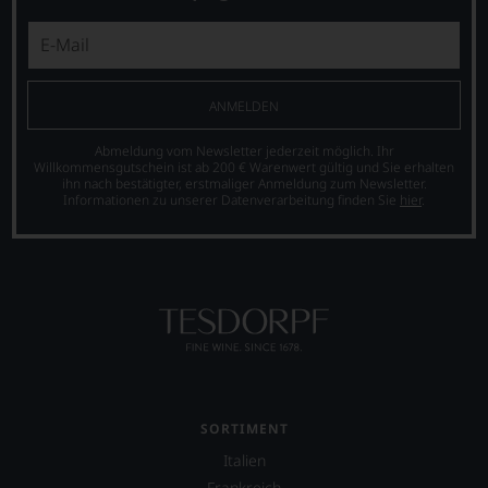
nicht
der
verzichten,
er
aber
auch
Sie
international
finden
wichtige
fortan
ANMELDEN
Persönlichkeiten
an
vorstellt,
jedem
die
Abmeldung vom Newsletter jederzeit möglich. Ihr
Wein
Willkommensgutschein ist ab 200 € Warenwert gültig und Sie erhalten
sich
ihn nach bestätigter, erstmaliger Anmeldung zum Newsletter.
auch
um
Informationen zu unserer Datenverarbeitung finden Sie
hier
.
unsere
den
Tesdorpf-
Wein
Bewertung.
verdient
Wir
gemacht
beurteilen
haben,
unsere
z.B.
Weine
Mike
nach
D.
dem
von
bekannten
der
und
berühmten
SORTIMENT
bewährten
Rockband
100-
Italien
Beastie
Punkte-
Boys.
Frankreich