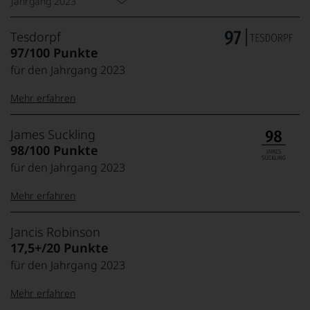
Jahrgang 2023
Tesdorpf
97/100 Punkte
für den Jahrgang 2023
Mehr erfahren
99–100 Punkte:
Tesdorpf
James Suckling
Der
98/100 Punkte
Name
für den Jahrgang 2023
Tesdorpf
95–98 Punkte:
steht
Mehr erfahren
für
»Fine
90–94 Punkte:
Wine«,
100-95 Punkte:
James
Jancis Robinson
für
Suckling
17,5+/20 Punkte
die
Der
edlen
für den Jahrgang 2023
85–89 Punkte:
Amerikaner
90 Punkte und
Weine
James
mehr:
der
Mehr erfahren
Suckling,
Welt,
Jahrgang