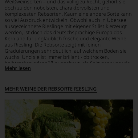
Weißweinsorten – und das völlig zu Recht, gehört sie
aber
Einschätzungen
doch zu den nobelsten, charaktervollsten und
auch
einzelner
komplexesten Rebsorten. Kaum eine andere Sorte kann
über
Kritiker
so viel Ausdruck entwickeln. Obwohl auch in Übersee
Australien,
verlassen
ausgezeichnete Rieslinge mit eigener Stilistik erzeugt
Neuseeland
zu
und
werden, ist doch das deutschsprachige Europa das
müssen?
Amerika.
Kernland für unglaublich frische und elegante Weine
Unsere
Der
Bewertungen
aus Riesling. Die Rebsorte zeigt mit feinen
Zigarrenliebhaber
spiegeln
Graduierungen sehr deutlich, auf welchem Boden sie
Suckling
das
wuchs. Und sie ist immer brillant - ob trocken,
schrieb
Ergebnis
halbtrocken oder süß ausgebaut, als Sekt genauso wie
auch
unserer
Mehr lesen
als Trockenbeerenauslese. Entscheidend ist der hohe
nebenbei
Expertenrunde
Säuregehalt der Trauben, der die Süße wunderbar
für
wider.
einbinden kann und ein Gegengewicht dazu schafft.
die
Bitte
Hinzu kommt die Fähigkeit des Rieslings, sich einer
MEHR WEINE DER REBSORTE RIESLING
Zeitschrift
beachten
breiten Auswahl an Speisen bestens anpassen zu
Cigar
Sie
können. Riesling – das ist Faszination pur.
Afficionado
auch
und
unsere
veröffentlichte
untenstehenden
Bücher,
Erläuterungen,
etwa
dann
über
wissen
Jahrgangs-