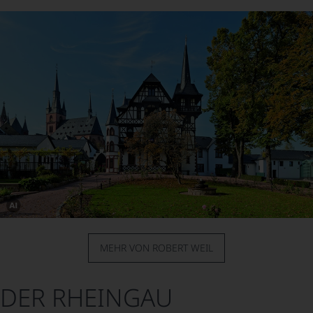
Dieses
Bild
wurde
MEHR VON ROBERT WEIL
mithilfe
von
KI
verändert.
DER RHEINGAU