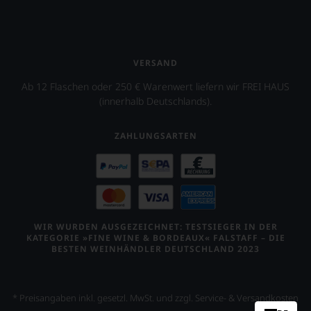
VERSAND
Ab 12 Flaschen oder 250 € Warenwert liefern wir FREI HAUS
(innerhalb Deutschlands).
ZAHLUNGSARTEN
WIR WURDEN AUSGEZEICHNET: TESTSIEGER IN DER
KATEGORIE »FINE WINE & BORDEAUX« FALSTAFF – DIE
BESTEN WEINHÄNDLER DEUTSCHLAND 2023
* Preisangaben inkl. gesetzl. MwSt. und zzgl. Service- & Versandkosten