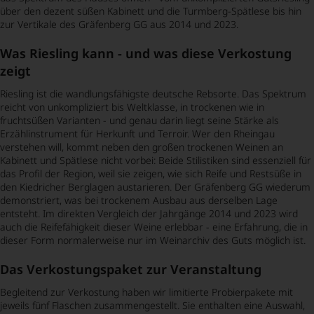
über den dezent süßen Kabinett und die Turmberg-Spätlese bis hin
zur Vertikale des Gräfenberg GG aus 2014 und 2023.
Was Riesling kann - und was diese Verkostung
zeigt
Riesling ist die wandlungsfähigste deutsche Rebsorte. Das Spektrum
reicht von unkompliziert bis Weltklasse, in trockenen wie in
fruchtsüßen Varianten - und genau darin liegt seine Stärke als
Erzählinstrument für Herkunft und Terroir. Wer den Rheingau
verstehen will, kommt neben den großen trockenen Weinen an
Kabinett und Spätlese nicht vorbei: Beide Stilistiken sind essenziell für
das Profil der Region, weil sie zeigen, wie sich Reife und Restsüße in
den Kiedricher Berglagen austarieren. Der Gräfenberg GG wiederum
demonstriert, was bei trockenem Ausbau aus derselben Lage
entsteht. Im direkten Vergleich der Jahrgänge 2014 und 2023 wird
auch die Reifefähigkeit dieser Weine erlebbar - eine Erfahrung, die in
dieser Form normalerweise nur im Weinarchiv des Guts möglich ist.
Das Verkostungspaket zur Veranstaltung
Begleitend zur Verkostung haben wir limitierte Probierpakete mit
jeweils fünf Flaschen zusammengestellt. Sie enthalten eine Auswahl,