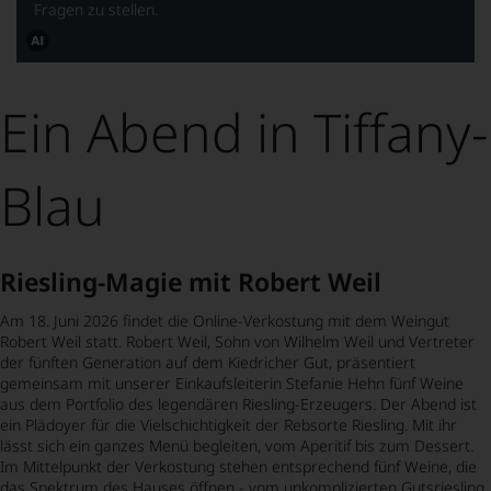
Fragen zu stellen.
Dieses
Bild
wurde
Ein Abend in Tiffany-
mithilfe
von
KI
verändert.
Blau
Riesling-Magie mit Robert Weil
Am 18. Juni 2026 findet die Online-Verkostung mit dem Weingut
Robert Weil statt. Robert Weil, Sohn von Wilhelm Weil und Vertreter
der fünften Generation auf dem Kiedricher Gut, präsentiert
gemeinsam mit unserer Einkaufsleiterin Stefanie Hehn fünf Weine
aus dem Portfolio des legendären Riesling-Erzeugers. Der Abend ist
ein Plädoyer für die Vielschichtigkeit der Rebsorte Riesling. Mit ihr
lässt sich ein ganzes Menü begleiten, vom Aperitif bis zum Dessert.
Im Mittelpunkt der Verkostung stehen entsprechend fünf Weine, die
das Spektrum des Hauses öffnen - vom unkomplizierten Gutsriesling