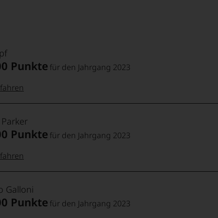
 26 Merlot, 12 Cabernet
erkennbar neu justiert. 18
en im Dienst der Frucht. Jane
ly juicy and fragrant».
pf
Balsimelli der Bolgheri-Ikone
00 Punkte
für den Jahrgang 2023
ierigen Jahr herausarbeitet.
hnte.
fahren
 Punkte:
pf
 Parker
00 Punkte
für den Jahrgang 2023
pf
Punkte:
fahren
 Punkte:
t
Punkte:
o Galloni
00 Punkte
für den Jahrgang 2023