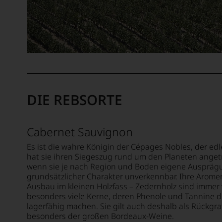
aufste
beschl
einen
sollte.
innigli
Bahnb
WIR
Kontak
war
WERD
mit
seine
UNSER
den
Erfind
WEINE
Weine
des
AUCH
des
100
SELBS
Lande
Punkte
BEWER
schloss
System
DIE REBSORTE
Wir,
Ab
für
das
2004
Weinb
Expert
gab
das
Cabernet Sauvignon
und
er
sich
Verkos
den
rasch
Es ist die wahre Königin der Cépages Nobles, der ed
des
»Pied
neben
hat sie ihren Siegeszug rund um den Planeten angetr
Hause
Report
wenn sie je nach Region und Boden eigene Ausprägun
dem
Tesdor
heraus
grundsätzlicher Charakter unverkennbar. Ihre Aromen
bis
diskuti
der
Ausbau im kleinen Holzfass – Zedernholz sind immer 
dahin
leidens
sich
besonders viele Kerne, deren Phenole und Tannine 
üblich
aber
den
lagerfähig machen. Sie gilt auch deshalb als Rückgra
20
konstru
Weine
besonders der großen Bordeaux-Weine.
Punkte