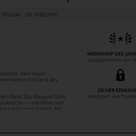
E REGION
DIE REBSORTE
WEINSHOP DES JAHR
ausgezeichnet von »F
Balsimelli, dem neuen
erkenswerter Einstand des
SICHER EINKAU
zertifiziert von Trust
rnem Rand. Das Bouquet führt
arzkirsche — und öffnet sich
lug Lakritz und Graphit. Am
tlichsten. Die Tannine sind
 vertikale, fast straffe Linie,
stützt unauffällig, die Länge