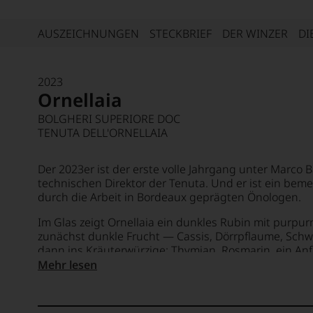
AUSZEICHNUNGEN
STECKBRIEF
DER WINZER
DI
2023
Ornellaia
BOLGHERI SUPERIORE DOC
TENUTA DELL'ORNELLAIA
Der 2023er ist der erste volle Jahrgang unter Marco 
technischen Direktor der Tenuta. Und er ist ein bem
durch die Arbeit in Bordeaux geprägten Önologen.
Im Glas zeigt Ornellaia ein dunkles Rubin mit purpu
zunächst dunkle Frucht — Cassis, Dörrpflaume, Schw
dann ins Kräuterwürzige: Thymian, Rosmarin, ein Anf
Gaumen zeigt sich die Handschrift Balsimellis am deu
Mehr lesen
feinmaschig und poliert statt breit, der Wein trägt eine
wo frühere Jahrgänge in die Breite gingen. Die Säure 
bleibt salzig und frisch.