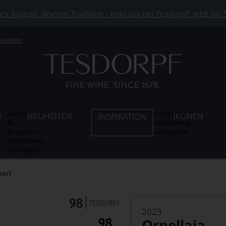
 August: Wiener Tradition - exklusiv bei Tesdorpf! Jetzt als
 werben
Länder
Inspiration
N
NEUHEITEN
IKONEN
INSPIRATION
&
Untermenü
Regionen
aufklappen
Untermenü
aufklappen
heri
2023
Ornellaia