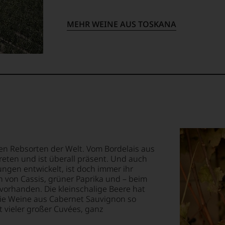
igen
ossen:
chen
rechend
MEHR WEINE AUS TOSKANA
t
EN
E
ung
n
T
s
-
TEN.
.
s
ewertungen,
en-
tungsteam
len Rebsorten der Welt. Vom Bordelais aus
mont
eten und ist überall präsent. Und auch
s
«
gen entwickelt, ist doch immer ihr
pf,
,
 von Cassis, grüner Paprika und – beim
eren
vorhanden. Die kleinschalige Beere hat
chaftlich,
die Weine aus Cabernet Sauvignon so
en
t vieler großer Cuvées, ganz
ktiv
n
-