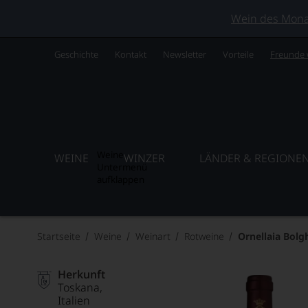
Wein des Monats
Geschichte
Kontakt
Newsletter
Vorteile
Freunde
Weine
WEINE
WINZER
LÄNDER & REGIONE
Untermenü
aufklappen
Startseite
Weine
Weinart
Rotweine
Ornellaia Bolg
Herkunft
Toskana
Italien