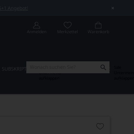
 5+1 Angebot!
Anmelden
Merkzettel
Warenkorb
Subskription
Sale
SUBSKRIPTION
WEIN-JOURNAL
SALE
Untermenü
Untermen
aufklappen
aufklappe