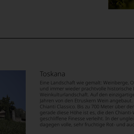
uchers
‘s
e
e
ellt,
tter
ition
te«,
tung
.
llziehbar
Toskana
it
Eine Landschaft wie gemalt: Weinberge, Ol
m
und immer wieder prachtvolle historische B
ment
Weinkulturlandschaft. Auf den einzigarti
Jahren von den Etruskern Wein angebaut. 
geht.
tendsten
Chianti Classico. Bis zu 700 Meter über 
ationen
gerade diese Höhe ist es, die den Chiant
m
geschliffene Finesse verleiht. In der u
ationalen
dagegen volle, sehr fruchtige Rot- und a
lt