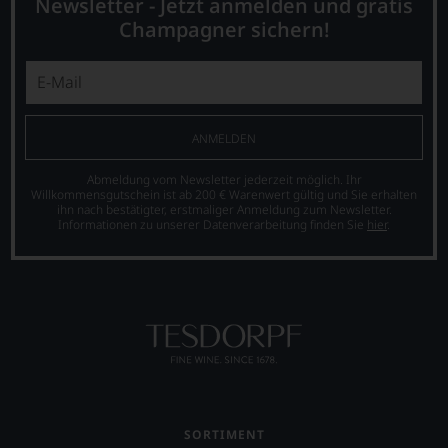
Newsletter - Jetzt anmelden und gratis
Weines.
Champagner sichern!
Warum
also
sollen
Sie
als
Kunde
ANMELDEN
des
Hauses
Abmeldung vom Newsletter jederzeit möglich. Ihr
nicht
Willkommensgutschein ist ab 200 € Warenwert gültig und Sie erhalten
davon
ihn nach bestätigter, erstmaliger Anmeldung zum Newsletter.
profitieren,
Informationen zu unserer Datenverarbeitung finden Sie
hier
.
statt
an
Stelle
sich
nur
auf
Einschätzungen
einzelner
Kritiker
verlassen
zu
SORTIMENT