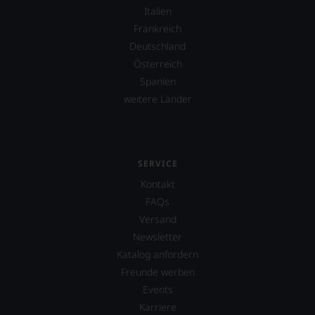
müssen?
Italien
Unsere
Bewertungen
Frankreich
spiegeln
Deutschland
das
Österreich
Ergebnis
unserer
Spanien
Expertenrunde
weitere Länder
wider.
Bitte
beachten
Sie
auch
SERVICE
unsere
Kontakt
untenstehenden
Erläuterungen,
FAQs
dann
Versand
wissen
Newsletter
Sie
dank
Katalog anfordern
unserer
Freunde werben
Bewertungen
Events
stets,
Karriere
was