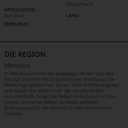
Deutschland
wir
APPELLATION
auch
Mendoza
LAND
und
gerade
Argentinien
Mehr lesen
mit
REBSORTEN
Bewertungen
100% Malbec
FLASCHENGRÖSSE
und
0,75 L
Medaillen
TRINKTEMPERATUR
renommierter
16 °C
GESCHMACK
DIE REGION
Weinjournalisten
trocken
oder
ALKOHOLGEHALT
Mendoza
Fachpublikationen
15 % Vol.
in
In Mendoza am Fuß der gewaltigen Anden liegt das
unseren
heutige Zentrum des argentinischen Weinbaus. Die
Aussendungen
Weinberge wurden hier bis auf 1000 m Höhe angelegt
oder
und wegen der kühlen Luft, die von den Anden
in
herunterfließt, finden die Reben im Verbund mit den
unserem
kargen, trockenen Böden geradezu perfekte
Webshop,
Bedingungen für die Ausreifung sehr aromatischer
um
zu
Trauben.
unterstreichen,
auf