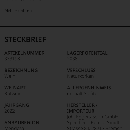
Mehr erfahren
99–100 Punkte:
Tesdorpf
Der
Name
STECKBRIEF
Tesdorpf
95–98 Punkte:
steht
für
ARTIKELNUMMER
LAGERPOTENTIAL
»Fine
333198
2036
90–94 Punkte:
Wine«,
für
BEZEICHNUNG
VERSCHLUSS
die
Wein
Naturkorken
edlen
85–89 Punkte:
Weine
WEINART
ALLERGENHINWEIS
der
Rotwein
enthält Sulfite
Welt,
wie
JAHRGANG
HERSTELLER /
kaum
2022
IMPORTEUR
Unter 85 Punkte:
ein
Joh. Eggers Sohn GmbH
anderer.
ANBAUREGION
Speicher I, Konsul-Smidt-
Das
Mendoza
Strasse 8 J, 28217 Bremen
dokumentieren