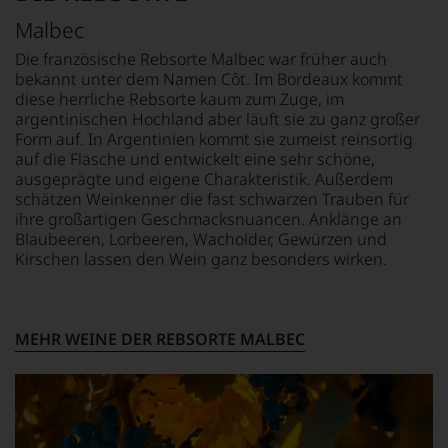
am
Malbec
Wein
vorbeigeht.
Die französische Rebsorte Malbec war früher auch
Aus
bekannt unter dem Namen Côt. Im Bordeaux kommt
diesem
diese herrliche Rebsorte kaum zum Zuge, im
Grund
argentinischen Hochland aber läuft sie zu ganz großer
haben
Form auf. In Argentinien kommt sie zumeist reinsortig
wir
auf die Flasche und entwickelt eine sehr schöne,
beschlossen:
ausgeprägte und eigene Charakteristik. Außerdem
WIR
schätzen Weinkenner die fast schwarzen Trauben für
WERDEN
ihre großartigen Geschmacksnuancen. Anklänge an
UNSERE
Blaubeeren, Lorbeeren, Wacholder, Gewürzen und
WEINE
Kirschen lassen den Wein ganz besonders wirken.
AUCH
SELBST
BEWERTEN.
Wir,
MEHR WEINE DER REBSORTE MALBEC
das
Experten-
und
Verkostungsteam
des