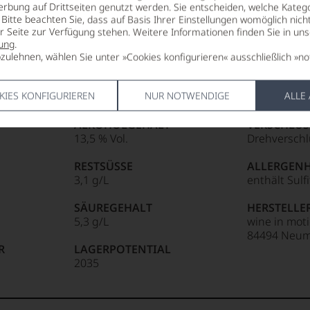
erbung auf Drittseiten genutzt werden. Sie entscheiden, welche Katego
Bitte beachten Sie, dass auf Basis Ihrer Einstellungen womöglich nich
er Seite zur Verfügung stehen. Weitere Informationen finden Sie in un
ung
.
zulehnen, wählen Sie unter »Cookies konfigurieren« ausschließlich »no
KIES KONFIGURIEREN
NUR NOTWENDIGE
ALLE
ALKOHOLGEHALT
VERSCHLUS
13,5 % Vol.
Drehverschl
RESTSÜSSE
ALLERGEN
3,1 g/L
enthält Sulf
SÄUREGEHALT
HERSTELLE
5,3 g/L
wine in moti
84494 Neuma
R
LAGERPOTENTIAL
2035