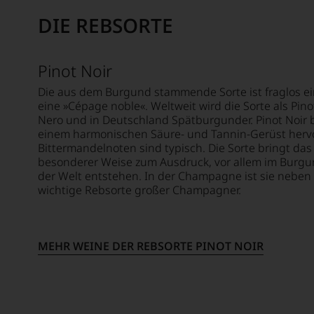
er
oder
sich
studierte
in
DIE REBSORTE
seit
zunächst
unserem
2012
Journalismus
Webshop,
zunehmend
an
um
Pinot Noir
zurückgezogen
der
zu
hat.
Universität
unterstreichen,
Die aus dem Burgund stammende Sorte ist fraglos ei
Er
von
auf
eine »Cépage noble«. Weltweit wird die Sorte als Pinot
hat
Wisconsin.
welch
Nero und in Deutschland Spätburgunder. Pinot Noir b
mit
Bedingt
hohem
einem harmonischen Säure- und Tannin-Gerüst herv
Kreativität
durch
Bittermandelnoten sind typisch. Die Sorte bringt das
Niveau
und
seinen
besonderer Weise zum Ausdruck, vor allem im Burgun
sich
Innovationsgeist
Vater
der Welt entstehen. In der Champagne ist sie neben
unsere
Weinjournalismus
wichtige Rebsorte großer Champagner.
wandte
Weinselektion
und
er
bewegt.
Weinbewertung
sich
Das
revolutioniert.
aber
aber
MEHR WEINE DER REBSORTE PINOT NOIR
vor
genügt
Der
allen
uns
studierte
Dingen
nicht
Rechtsanwalt
nach
mehr.
verstand
1978
Wir
sich