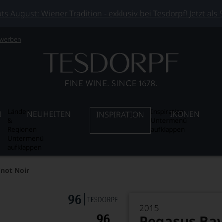
 August: Wiener Tradition - exklusiv bei Tesdorpf! Jetzt als
 werben
Länder
Inspiration
N
NEUHEITEN
IKONEN
INSPIRATION
&
Untermenü
Regionen
aufklappen
Untermenü
aufklappen
inot Noir
2015
Pegasus Bay