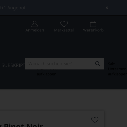
 5+1 Angebot!
Anmelden
Merkzettel
Warenkorb
Subskription
Sale
SUBSKRIPTION
WEIN-JOURNAL
SALE
Untermenü
Untermen
aufklappen
aufklappe
 Pinot Noir