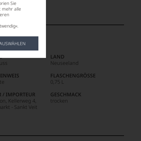
rien Sie
t mehr alle
seren
twendig«.
 AUSWÄHLEN
S
LAND
uss
Neuseeland
HINWEIS
FLASCHENGRÖSSE
ite
0,75 L
R / IMPORTEUR
GESCHMACK
on, Kellerweg 4,
trocken
rkt - Sankt Veit