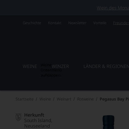
Wein des Monats
Geschichte
Kontakt
Newsletter
Vorteile
Freunde
Weine
WEINE
WINZER
LÄNDER & REGIONE
Untermenü
aufklappen
Startseite
Weine
Weinart
Rotweine
Pegasus Bay P
Herkunft
South Island
Neuseeland