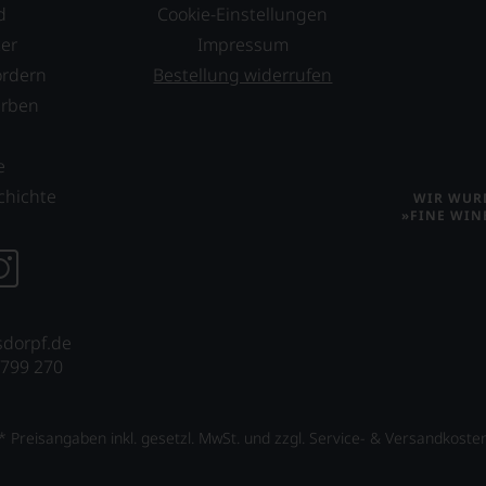
d
Cookie-Einstellungen
er
Impressum
ordern
Bestellung widerrufen
erben
s
e
chichte
WIR WURD
»FINE WIN
sdorpf.de
 799 270
* Preisangaben inkl. gesetzl. MwSt. und zzgl. Service- & Versandkoste