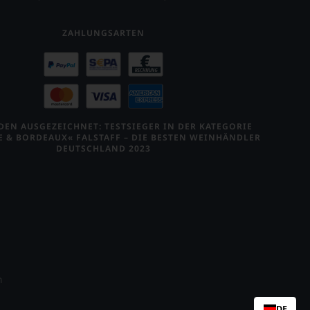
ZAHLUNGSARTEN
EN AUSGEZEICHNET: TESTSIEGER IN DER KATEGORIE
E & BORDEAUX« FALSTAFF – DIE BESTEN WEINHÄNDLER
DEUTSCHLAND 2023
n
DE