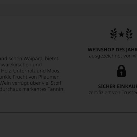
WEINSHOP DES JAHR
ausgezeichnet von »F
ndischen Waipara, bietet
chwarzkirschen und
 Holz, Unterholz und Moos.
dunkle Frucht von Pflaumen
ein verfügt über viel Stoff
SICHER EINKAU
 durchaus markantes Tannin.
zertifiziert von Trust