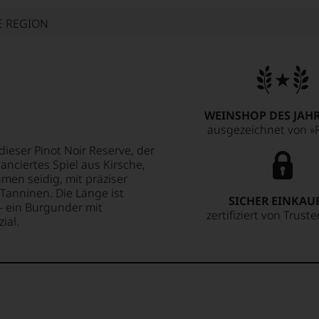
E REGION
WEINSHOP DES JAHR
ausgezeichnet von »F
eser Pinot Noir Reserve, der
uanciertes Spiel aus Kirsche,
men seidig, mit präziser
Tanninen. Die Länge ist
SICHER EINKAU
– ein Burgunder mit
zertifiziert von Trust
ial.