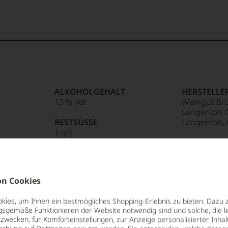
ALKOHOLGEHALT
HERSTELLE
13 % Vol.
Weingut Br
Langenlois
RESTSÜSSE
Langenlois,
1 g/L
LAND
SÄUREGEHALT
Österreich
er
6,1 g/L
FLASCHENG
n Cookies
NUNG
LAGERPOTENTIAL
0,75 L
2035
ies, um Ihnen ein bestmögliches Shopping-Erlebnis zu bieten. Dazu 
GESCHMAC
gsgemäße Funktionieren der Website notwendig sind und solche, die le
VERSCHLUSS
trocken
zwecken, für Komforteinstellungen, zur Anzeige personalisierter Inhal
NUNG
Naturkorken