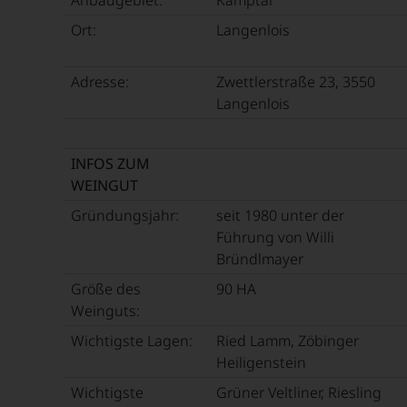
Trends,
die
UNSERE
Trendprodukte,
Zusammenarbeit
Ort:
Langenlois
WEINE
aus
sollte
AUCH
dem
fast
SELBST
Bereich
Adresse:
Zwettlerstraße 23, 3550
30
BEWERTEN.
Essen
Jahre
Langenlois
und
andauern.
Wir,
Trinken,
das
Zu
sowie
Experten-
INFOS ZUM
Beginn
über
und
WEINGUT
der
Kulinarik-
Verkostungsteam
80er
Reisen,
Gründungsjahr:
seit 1980 unter der
des
Jahre
Restaurant-
Hauses
Führung von Willi
führten
Neueröffnungen
Tesdorpf,
Bründlmayer
ihn
und
diskutieren
erste
Größe des
90 HA
Bars.
leidenschaftlich,
Reisen
Seit
Weinguts:
aber
nach
seiner
konstruktiv
Europa,
Wichtigste Lagen:
Ried Lamm, Zöbinger
Geburtsstunde
jeden
wo
Heiligenstein
richtet
Wein
er
der
im
Wichtigste
Grüner Veltliner, Riesling
seine
Falstaff