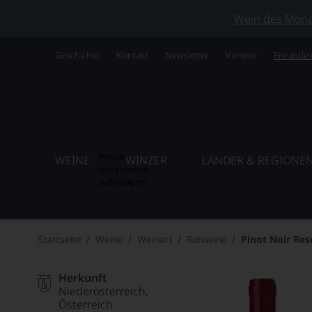
Wein des Monats
Geschichte
Kontakt
Newsletter
Vorteile
Freunde
Weine
WEINE
WINZER
LÄNDER & REGIONE
Untermenü
aufklappen
Startseite
Weine
Weinart
Rotweine
Pinot Noir Res
Herkunft
Niederösterreich
Österreich