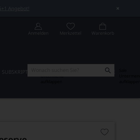
 5+1 Angebot!
Anmelden
Merkzettel
Warenkorb
Subskription
Sale
SUBSKRIPTION
WEIN-JOURNAL
SALE
Untermenü
Untermen
aufklappen
aufklappe
Reserve