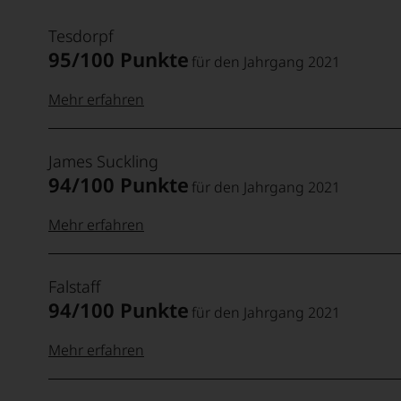
Tesdorpf
95/100 Punkte
für den Jahrgang 2021
Mehr erfahren
99–100 Punkte:
Tesdorpf
James Suckling
Der
94/100 Punkte
Name
für den Jahrgang 2021
Tesdorpf
95–98 Punkte:
steht
Mehr erfahren
für
»Fine
100-95 Punkte:
James
90–94 Punkte:
Wine«,
Falstaff
Suckling
für
94/100 Punkte
Der
für den Jahrgang 2021
die
90 Punkte und
Amerikaner
edlen
mehr:
James
Mehr erfahren
85–89 Punkte:
Weine
Suckling,
der
Jahrgang
100-96 Punkte:
Welt,
Falstaff
Unter 88