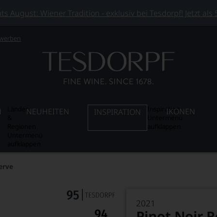
 August: Wiener Tradition - exklusiv bei Tesdorpf! Jetzt als
 werben
Länder
Inspiration
N
NEUHEITEN
IKONEN
INSPIRATION
&
Untermenü
Regionen
aufklappen
Untermenü
aufklappen
erve
2021
Pinot Noir 