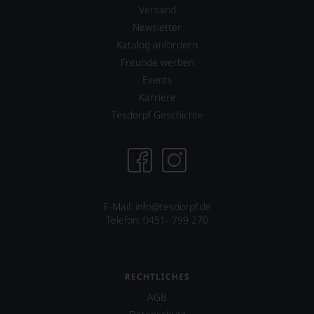
30
BEWERTEN.
Versand
Jahre
Wir,
andauern.
Newsletter
das
Katalog anfordern
Zu
Experten-
Beginn
und
Freunde werben
der
Verkostungsteam
Events
80er
des
Karriere
Jahre
Hauses
führten
Tesdorpf,
Tesdorpf Geschichte
ihn
diskutieren
erste
leidenschaftlich,
Reisen
aber
nach
konstruktiv
Europa,
jeden
wo
Wein
er
E-Mail: info@tesdorpf.de
im
seine
Telefon: 0451- 799 270
Hinblick
große
auf
Liebe
Herkunft,
zu
Stilistik,
den
Rebsortentypizität
RECHTLICHES
Top-
und
AGB
Weinen
Charakteristik.
aus