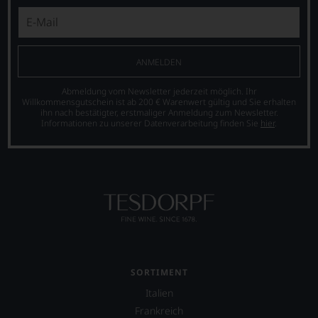
Tesdorpf,
Systems
ihn
diskutieren
für
erste
leidenschaftlich,
Weinbewertungen,
Reisen
aber
das
nach
konstruktiv
sich
ANMELDEN
Europa,
jeden
rasch
wo
Wein
neben
Abmeldung vom Newsletter jederzeit möglich. Ihr
er
im
dem
Willkommensgutschein ist ab 200 € Warenwert gültig und Sie erhalten
seine
Hinblick
bis
ihn nach bestätigter, erstmaliger Anmeldung zum Newsletter.
große
auf
Informationen zu unserer Datenverarbeitung finden Sie
hier
.
dahin
Liebe
Herkunft,
üblichen
zu
Stilistik,
20
den
Rebsortentypizität
Punkte-
Top-
und
System
Weinen
Charakteristik.
etablierte.
aus
Und
Der
Bordeaux
daraus
große
und
ergeben
Durchbruch
Italien
sich
gelang
entdeckte.
fundierte
Parker
Ab
Bewertungen
SORTIMENT
als
1985
jedes
Italien
er
leitete
einzelnen
den
er
Weines.
Frankreich