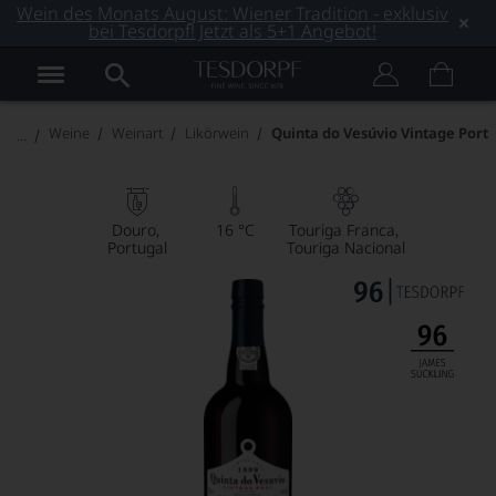
Wein des Monats August: Wiener Tradition - exklusiv
bei Tesdorpf! Jetzt als 5+1 Angebot!
Weine
Weinart
Likörwein
Quinta do Vesúvio Vintage Port
Douro
16 °C
Touriga Franca
Portugal
Touriga Nacional