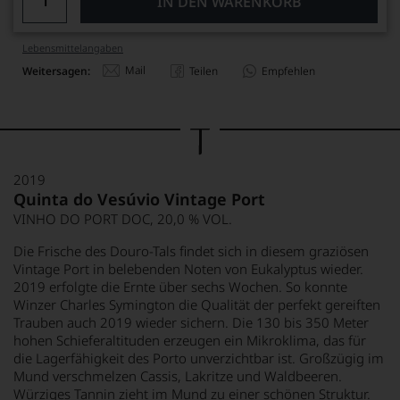
IN DEN WARENKORB
Lebensmittel­angaben
Mail
Weitersagen:
Teilen
Empfehlen
2019
Quinta do Vesúvio Vintage Port
VINHO DO PORT DOC, 20,0 % VOL.
Die Frische des Douro-Tals findet sich in diesem graziösen
Vintage Port in belebenden Noten von Eukalyptus wieder.
2019 erfolgte die Ernte über sechs Wochen. So konnte
Winzer Charles Symington die Qualität der perfekt gereiften
Trauben auch 2019 wieder sichern. Die 130 bis 350 Meter
hohen Schieferaltituden erzeugen ein Mikroklima, das für
die Lagerfähigkeit des Porto unverzichtbar ist. Großzügig im
Mund verschmelzen Cassis, Lakritze und Waldbeeren.
Würziges Tannin zieht im Mund zu einer schönen Struktur.