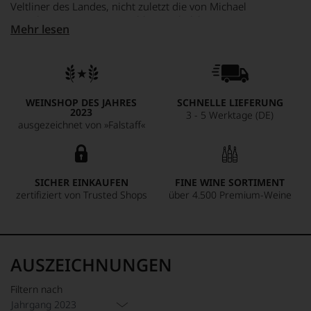
Veltliner des Landes, nicht zuletzt die von Michael
Moosbruggers Weingut Schloss Gobelsburg. Der Grüne
Mehr lesen
Veltliner ist ein kraftvoller, nach Feuerstein und blondem
Tabak duftender Wein, bei dem sich die Frucht erst mit der
Luft entwickelt und dann an Papaya, mürben Apfel und
Marille erinnert. Am Gaumen wirkt das überaus pikant,
stoffig, konzentriert, extrem lang und zunehmend herb,
WEINSHOP DES JAHRES
SCHNELLE LIEFERUNG
salzig und gleichzeitig elegant. Ein Jungspund mit großem
2023
3 - 5 Werktage (DE)
Potential, und in seiner dunklen und würzigen Art erst
ausgezeichnet von »Falstaff«
einmal ganz das Gegenteil vom benachbarten Riesling aus
dem Heiligenstein.
SICHER EINKAUFEN
FINE WINE SORTIMENT
zertifiziert von Trusted Shops
über 4.500 Premium-Weine
AUSZEICHNUNGEN
Filtern nach
Jahrgang 2023