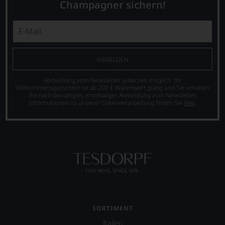
auch
Champagner sichern!
verzichten,
aus
aber
vielen
Sie
weiteren
finden
wichtigen
fortan
Weinbauregionen
an
der
ANMELDEN
jedem
Welt.
Wein
Bewertet
auch
Abmeldung vom Newsletter jederzeit möglich. Ihr
Willkommensgutschein ist ab 200 € Warenwert gültig und Sie erhalten
wird
unsere
ihn nach bestätigter, erstmaliger Anmeldung zum Newsletter.
nach
Tesdorpf-
Informationen zu unserer Datenverarbeitung finden Sie
hier
.
dem
Bewertung.
von
Wir
Robert
beurteilen
Parker
unsere
implementierten
Weine
100-
nach
Punkte-
dem
System.
bekannten
und
Seit
bewährten
2010
100-
existiert
SORTIMENT
Punkte-
auch
System.
Italien