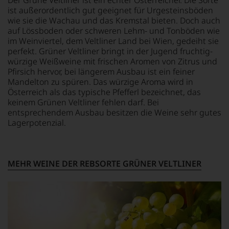
Einschätzungen
und
ist außerordentlich gut geeignet für Urgesteinsböden
einzelner
verfügt
Kritiker
wie sie die Wachau und das Kremstal bieten. Doch auch
über
verlassen
auf Lössboden oder schweren Lehm- und Tonböden wie
eine
zu
im Weinviertel, dem Veltliner Land bei Wien, gedeiht sie
entsprechende
müssen?
perfekt. Grüner Veltliner bringt in der Jugend fruchtig-
Website
Unsere
würzige Weißweine mit frischen Aromen von Zitrus und
sowie
Bewertungen
Pfirsich hervor, bei längerem Ausbau ist ein feiner
über
spiegeln
Mandelton zu spüren. Das würzige Aroma wird in
eine
das
Österreich als das typische Pfefferl bezeichnet, das
umfangreiche
Ergebnis
Wein-
keinem Grünen Veltliner fehlen darf. Bei
unserer
Datenbank.
entsprechendem Ausbau besitzen die Weine sehr gutes
Expertenrunde
Lagerpotenzial.
Neben
wider.
den
Bitte
Magazinen
beachten
veröffentlicht
Sie
MEHR WEINE DER REBSORTE GRÜNER VELTLINER
der
auch
Falstaff-
unsere
Verlag
untenstehenden
jährlich
Erläuterungen,
einen
dann
Restaurantführer,
wissen
zwei
Sie