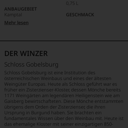
Qualität, aber sauber
haben.
Webshop,
0,75 L
befindet
Ihre
um
11 Punkte:
ANBAUGEBIET
Wein mit
sich
Karriere
zu
leichten Fehlern
Kamptal
GESCHMACK
das
begann
unterstreichen,
Magazin
trocken
bis 10 Punkte:
1971
Mehr lesen
grob
auf
mehrheitlich
APPELLATION
fehlerhaft, schlecht
als
welch
im
Kamptal
Ø NÄHRWERTE PRO 100G
Journalistin
hohem
Besitz
BRENNWERT
bei
Niveau
der
QUALITÄTSSTUFE
336 kJ / 80 kcal
der
sich
Familie
herkunftstypischer
FETT
Zeitschrift
unsere
DER WINZER
Rosam,
Qualitätswein (DAC)
0 g
»Wine
Weinselektion
2017
davon gesättigte
&
bewegt.
Schloss Gobelsburg
erwarb
Spirits«.
REBSORTEN
Fettsäuren: 0 g
Das
ein
1984
100% Grüner Veltliner
KOHLENHYDRATE
aber
Schloss Gobelsburg ist eine Institution des
Ex
absolvierte
1,2 g
genügt
österreichischen Weinbaus und eines der ältesten
VW
sie
uns
TRINKTEMPERATUR
davon Zucker: 0,3 g
Weingüter Europas. Heute als Schloss geführt war es
Vorstandsmitglied
die
nicht
10 °C
EIWEISS
früher ein Zisterzienser-Kloster, dessen Mönche bereits
23%
schwierigste
mehr.
0 g
1171 Weingärten am legendären Heiligenstein wie am
der
Weinprüfung
Wir
ALKOHOLGEHALT
SALZ
Gaisberg bewirtschafteten. Diese Mönche entstammten
Anteile.
der
haben
13,5 % Vol.
0 g
übrigens dem Orden der Zisterzienser, die ihren
Welt,
Das
festgestellt,
Ursprung in Burgund haben. Sie brachten ein
den
Magazin
dass
LAGERPOTENTIAL
ZUTATEN
fundamentales Wissen über den Weinbau mit. Heute ist
»Master
berichtet
manch
2042
Trauben, Sulfite.
das ehemalige Kloster mit seiner einzigartigen 850-
of
im
eine