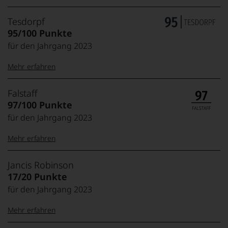
Tesdorpf
95/100 Punkte
für den Jahrgang 2023
Mehr erfahren
99–100 Punkte:
Tesdorpf
Falstaff
Der
97/100 Punkte
Name
für den Jahrgang 2023
Tesdorpf
95–98 Punkte:
steht
Mehr erfahren
für
»Fine
90–94 Punkte:
Wine«,
100-96 Punkte:
Falstaff
Jancis Robinson
für
Das
17/20 Punkte
die
unter
edlen
für den Jahrgang 2023
85–89 Punkte:
Weinliebhabern
Weine
wie
95-90 Punkte:
der
Mehr erfahren
unter
Welt,
Feinschmeckern
wie