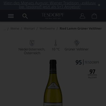
Wein des Monats August: Wiener Tradition - exklusiv
bei Tesdorpf! Jetzt als 5+1 Angebot!
Weine
Weinart
Weißweine
Ried Lamm Grüner Veltliner
Niederösterreich
10 °C
Grüner Veltliner
Österreich