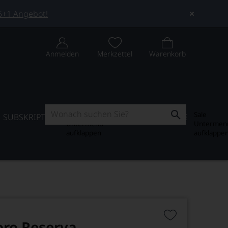
 5+1 Angebot!
Anmelden
Merkzettel
Warenkorb
Subskription
Sale
SUBSKRIPTION
WEIN-JOURNAL
SALE
Untermenü
Untermen
aufklappen
aufklappe
oro Reserva