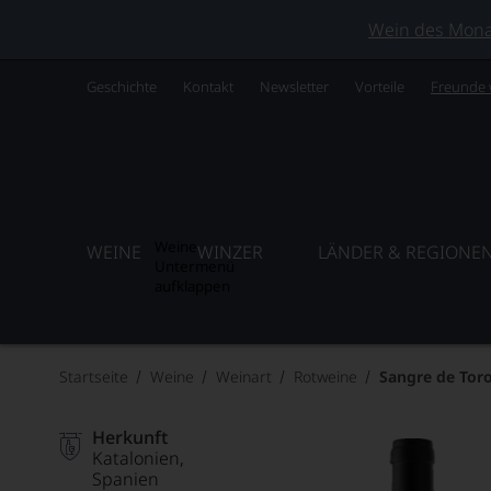
Wein des Monats
Geschichte
Kontakt
Newsletter
Vorteile
Freunde
Weine
WEINE
WINZER
LÄNDER & REGIONE
Untermenü
aufklappen
Startseite
Weine
Weinart
Rotweine
Sangre de Tor
Herkunft
Katalonien
Spanien