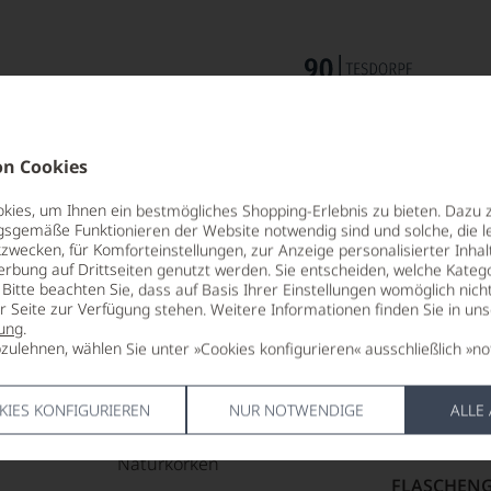
n Cookies
ies, um Ihnen ein bestmögliches Shopping-Erlebnis zu bieten. Dazu 
gsgemäße Funktionieren der Website notwendig sind und solche, die le
zwecken, für Komforteinstellungen, zur Anzeige personalisierter Inhal
erbung auf Drittseiten genutzt werden. Sie entscheiden, welche Katego
Bitte beachten Sie, dass auf Basis Ihrer Einstellungen womöglich nich
ALKOHOLGEHALT
HERSTELLE
er Seite zur Verfügung stehen. Weitere Informationen finden Sie in un
ung
.
14 % Vol.
Miguel Torr
zulehnen, wählen Sie unter »Cookies konfigurieren« ausschließlich »no
S.A.,08720,V
LAGERPOTENTIAL
Penedes,Sp
2028
KIES KONFIGURIEREN
NUR NOTWENDIGE
ALLE
LAND
VERSCHLUSS
Spanien
Naturkorken
FLASCHENG