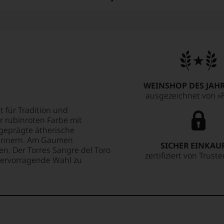
WEINSHOP DES JAHR
ausgezeichnet von »F
 für Tradition und
r rubinroten Farbe mit
sgeprägte ätherische
rinnern. Am Gaumen
SICHER EINKAU
hen. Der Torres Sangre del Toro
zertifiziert von Trust
hervorragende Wahl zu