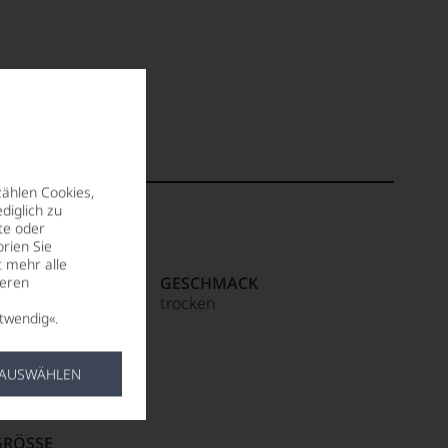
zählen Cookies,
diglich zu
te oder
rien Sie
t mehr alle
R / IMPORTEUR
GESCHMACK
seren
es
trocken
twendig«.
ilafranca del
anien
 AUSWÄHLEN
RÖSSE