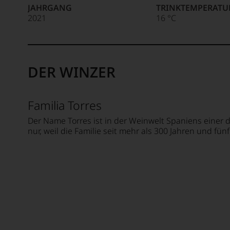
Welt,
JAHRGANG
TRINKTEMPERATU
wie
2021
16 °C
kaum
ein
Unter 85 Punkte:
anderer.
Das
DER WINZER
dokumentieren
wir
auch
und
Familia Torres
gerade
Der Name Torres ist in der Weinwelt Spaniens einer
mit
nur, weil die Familie seit mehr als 300 Jahren und fü
Bewertungen
und
Medaillen
renommierter
Weinjournalisten
oder
Fachpublikationen
in
unseren