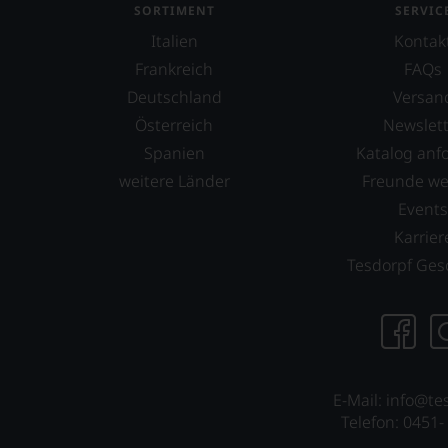
SORTIMENT
SERVIC
Wir
haben
Italien
Kontak
festgestellt,
Frankreich
FAQs
dass
Deutschland
Versan
manch
eine
Österreich
Newslett
Bewertung
Spanien
Katalog anf
schwer
weitere Länder
Freunde w
nachvollziehbar
ist
Event
oder
Karrier
am
Tesdorpf Ges
Wein
vorbeigeht.
Aus
diesem
Grund
haben
wir
E-Mail: info@te
beschlossen:
Telefon: 0451-