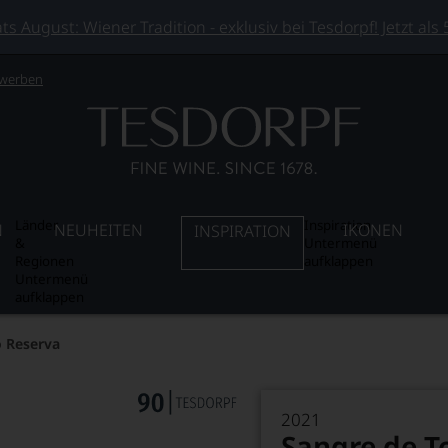
 August: Wiener Tradition - exklusiv bei Tesdorpf! Jetzt als
 werben
Länder
Inspiration
N
NEUHEITEN
IKONEN
INSPIRATION
&
Untermenü
Regionen
aufklappen
Untermenü
aufklappen
o Reserva
2021
Sangre de T