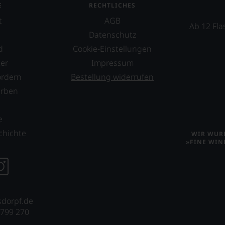
E
RECHTLICHES
t
AGB
Ab 12 Fla
Datenschutz
d
Cookie-Einstellungen
er
Impressum
ordern
Bestellung widerrufen
erben
s
e
chichte
WIR WURD
»FINE WIN
sdorpf.de
 799 270