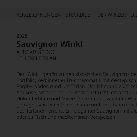
AUSZEICHNUNGEN
STECKBRIEF
DER WINZER
DI
2025
Sauvignon Winkl
ALTO ADIGE DOC
KELLEREI TERLAN
Der „Winkl“ gehört zu den klassischen Sauvignons der
Portfolio, verbindet er Fruchtaromatik mit der typisc
Porphyrböden rund um Terlan. Der Jahrgang 2025 zeig
Aprikose, Mandarine und Passionsfrucht, ergänzt du
Holunderblüte und Minze. Am Gaumen wirkt der Wein s
getragen von einer feinen Säure und der charakterist
des Terlaner Terroirs. Ein eleganter Sauvignon mit alpi
oder zu Fisch und mediterranen Vorspeisen.