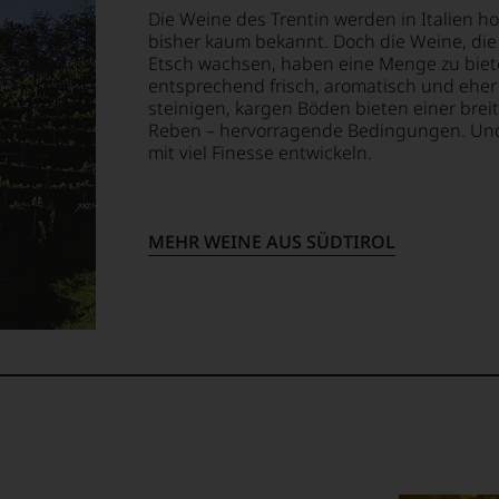
Die Weine des Trentin werden in Italien ho
bisher kaum bekannt. Doch die Weine, die 
Etsch wachsen, haben eine Menge zu bieten
entsprechend frisch, aromatisch und eher
steinigen, kargen Böden bieten einer brei
ellt,
Reben – hervorragende Bedingungen. Und 
mit viel Finesse entwickeln.
tung
MEHR WEINE AUS SÜDTIROL
llziehbar
geht.
m