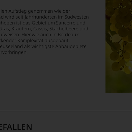
ossen:
nalen Aufstieg genommen wie der
nd wird seit Jahrhunderten im Südwesten
uheben ist das Gebiet um Sancerre und
EN
Gras, Kräutern, Cassis, Stachelbeere und
E
aufweisen. Hier wie auch in Bordeaux
uckender Komplexität ausgebaut.
euseeland als wichtigste Anbaugebiete
T
ervorbringen.
TEN.
en-
tungsteam
s
pf,
eren
chaftlich,
EFALLEN
ktiv