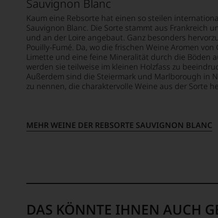
Sauvignon Blanc
wir
beschl
Kaum eine Rebsorte hat einen so steilen internatio
Sauvignon Blanc. Die Sorte stammt aus Frankreich u
WIR
und an der Loire angebaut. Ganz besonders hervorz
WERD
Pouilly-Fumé. Da, wo die frischen Weine Aromen von 
UNSER
Limette und eine feine Mineralität durch die Böden 
WEINE
werden sie teilweise im kleinen Holzfass zu beeindr
AUCH
Außerdem sind die Steiermark und Marlborough in N
SELBS
zu nennen, die charaktervolle Weine aus der Sorte h
BEWER
Wir,
das
Expert
MEHR WEINE DER REBSORTE SAUVIGNON BLANC
und
Verkos
des
Hause
Tesdor
diskuti
leidens
DAS KÖNNTE IHNEN AUCH G
aber
konstru