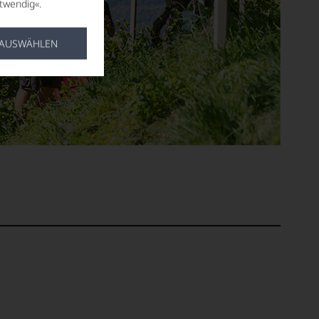
twendig«.
 AUSWÄHLEN