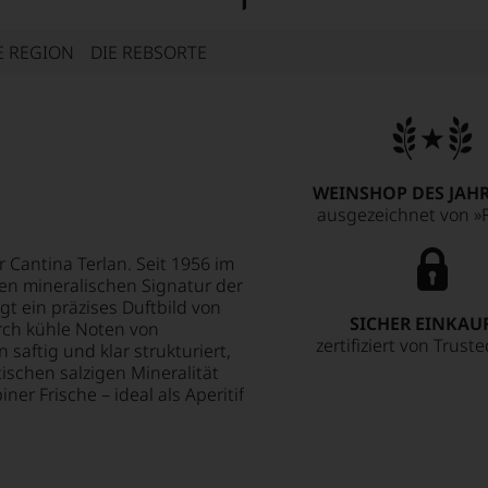
E REGION
DIE REBSORTE
WEINSHOP DES JAHR
ausgezeichnet von »F
 Cantina Terlan. Seit 1956 im
hen mineralischen Signatur der
t ein präzises Duftbild von
SICHER EINKAU
rch kühle Noten von
zertifiziert von Trust
aftig und klar strukturiert,
ischen salzigen Mineralität
ner Frische – ideal als Aperitif