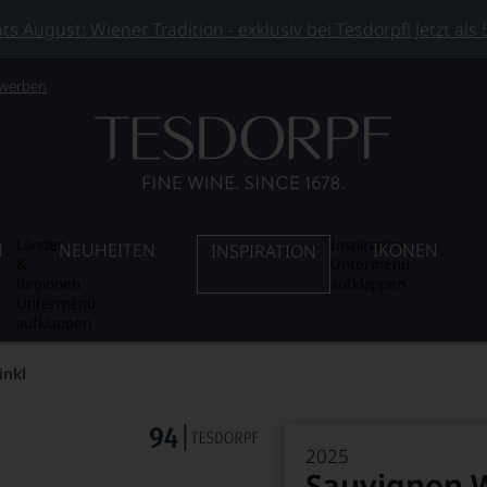
 August: Wiener Tradition - exklusiv bei Tesdorpf! Jetzt als
 werben
Länder
Inspiration
N
NEUHEITEN
IKONEN
INSPIRATION
&
Untermenü
Regionen
aufklappen
Untermenü
aufklappen
inkl
2025
Sauvignon 