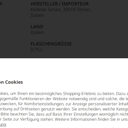
R
HERSTELLER / IMPORTEUR
Punkte:
Kellerei Terlan, 39018 Terlan,
Italien
LAND
Italien
85 Punkte:
r.
FLASCHENGRÖSSE
0,75 L
entieren
e
n Cookies
tungen
ies, um Ihnen ein bestmögliches Shopping-Erlebnis zu bieten. Dazu 
gsgemäße Funktionieren der Website notwendig sind und solche, die le
len
zwecken, für Komforteinstellungen, zur Anzeige personalisierter Inhal
ie übrigens im Jahr 1893 als erste
erbung auf Drittseiten genutzt werden. Sie entscheiden, welche Katego
ierter
de, überzeugende wie bemerkenswerte
Bitte beachten Sie, dass auf Basis Ihrer Einstellungen womöglich nich
urnalisten
utique-Winery aufweisen. Neben dem extrem
er Seite zur Verfügung stehen. Weitere Informationen finden Sie in un
sbau zeichnen diesen bemerkenswerten
ung
.
blikationen