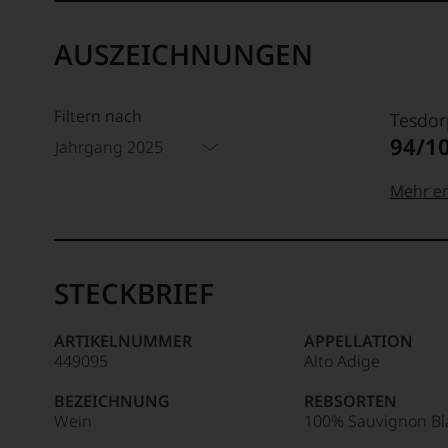
AUSZEICHNUNGEN
Filtern nach
Tesdor
94/1
Jahrgang 2025
Mehr er
99–100
Tesdor
Der
STECKBRIEF
Name
Tesdor
95–98 
steht
ARTIKELNUMMER
APPELLATION
für
449095
Alto Adige
»Fine
90–94 
Wine«,
BEZEICHNUNG
REBSORTEN
für
Wein
100% Sauvignon Bl
die