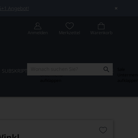
 5+1 Angebot!
Anmelden
Merkzettel
Warenkorb
Subskription
Sale
SUBSKRIPTION
WEIN-JOURNAL
SALE
Untermenü
Untermen
aufklappen
aufklappe
Winkl