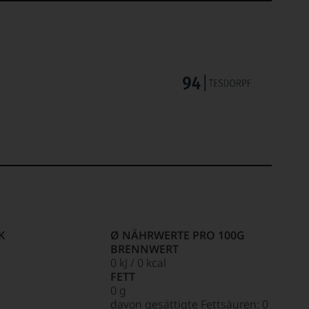
K
Ø NÄHRWERTE PRO 100G
BRENNWERT
0 kJ / 0 kcal
FETT
0 g
davon gesättigte Fettsäuren: 0