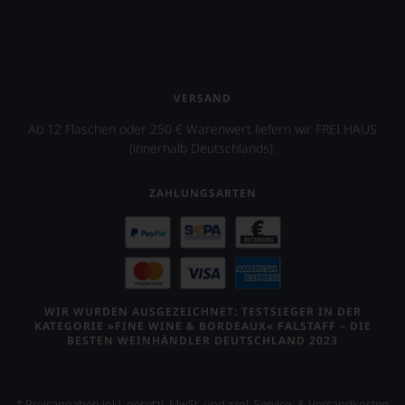
an
jedem
Wein
auch
unsere
VERSAND
Tesdorpf-
Bewertung.
Ab 12 Flaschen oder 250 € Warenwert liefern wir FREI HAUS
Wir
(innerhalb Deutschlands).
beurteilen
unsere
Weine
ZAHLUNGSARTEN
nach
dem
bekannten
und
bewährten
100-
Punkte-
WIR WURDEN AUSGEZEICHNET: TESTSIEGER IN DER
System.
KATEGORIE »FINE WINE & BORDEAUX« FALSTAFF – DIE
BESTEN WEINHÄNDLER DEUTSCHLAND 2023
Wir
freuen
uns
sehr
* Preisangaben inkl. gesetzl. MwSt. und zzgl. Service- & Versandkosten