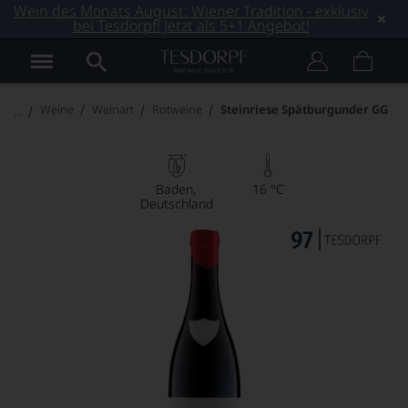
Wein des Monats August: Wiener Tradition - exklusiv
bei Tesdorpf! Jetzt als 5+1 Angebot!
Weine
Weinart
Rotweine
Steinriese Spätburgunder GG
Baden
16 °C
Deutschland