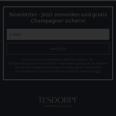
einzelnen
Weines.
Warum
Newsletter - Jetzt anmelden und gratis
also
Champagner sichern!
sollen
Sie
als
Kunde
des
Hauses
ANMELDEN
nicht
davon
profitieren,
Abmeldung vom Newsletter jederzeit möglich. Ihr
Willkommensgutschein ist ab 200 € Warenwert gültig und Sie erhalten
statt
ihn nach bestätigter, erstmaliger Anmeldung zum Newsletter.
an
Informationen zu unserer Datenverarbeitung finden Sie
hier
.
Stelle
sich
nur
auf
Einschätzungen
einzelner
Kritiker
verlassen
zu