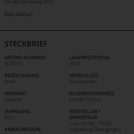
für den Jahrgang 2021
Mehr erfahren
99–100 Punkte:
Tesdorpf
Der
Name
STECKBRIEF
Tesdorpf
95–98 Punkte:
steht
für
ARTIKELNUMMER
LAGERPOTENTIAL
»Fine
W25210
2028
90–94 Punkte:
Wine«,
für
BEZEICHNUNG
VERSCHLUSS
die
Wein
Naturkorken
edlen
85–89 Punkte:
Weine
WEINART
ALLERGENHINWEIS
der
Rotwein
enthält Sulfite
Welt,
wie
JAHRGANG
HERSTELLER /
kaum
2021
IMPORTEUR
Unter 85 Punkte:
ein
Franz Keller, -79235
anderer.
ANBAUREGION
Vogtsburg-Obergergen
Das