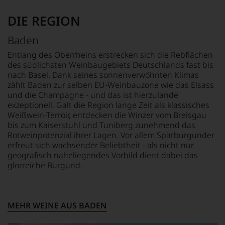
oder
am
DIE REGION
Wein
vorbeigeht.
Baden
Aus
diesem
Entlang des Oberrheins erstrecken sich die Rebflächen
Grund
des südlichsten Weinbaugebiets Deutschlands fast bis
haben
nach Basel. Dank seines sonnenverwöhnten Klimas
wir
zählt Baden zur selben EU-Weinbauzone wie das Elsass
beschlossen:
und die Champagne - und das ist hierzulande
WIR
exzeptionell. Galt die Region lange Zeit als klassisches
WERDEN
Weißwein-Terroir, entdecken die Winzer vom Breisgau
UNSERE
bis zum Kaiserstuhl und Tuniberg zunehmend das
WEINE
Rotweinpotenzial ihrer Lagen. Vor allem Spätburgunder
AUCH
erfreut sich wachsender Beliebtheit - als nicht nur
SELBST
geografisch naheliegendes Vorbild dient dabei das
BEWERTEN.
glorreiche Burgund.
Wir,
das
Experten-
und
MEHR WEINE AUS BADEN
Verkostungsteam
des