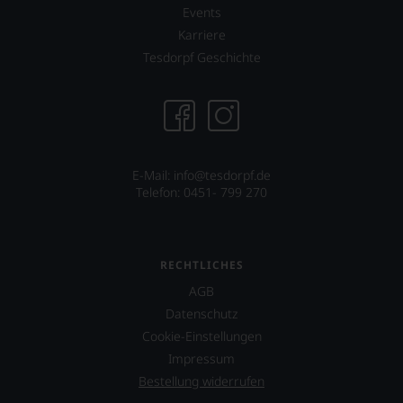
was
Events
für
einen
Karriere
Wein
Tesdorpf Geschichte
Sie
hier
genießen
können.
Natürlich
müssen
E-Mail: info@tesdorpf.de
Sie
Telefon: 0451- 799 270
in
Zukunft
auf
R.
Parker
RECHTLICHES
&
AGB
Co,
Datenschutz
nicht
verzichten,
Cookie-Einstellungen
aber
Impressum
Sie
Bestellung widerrufen
finden
fortan