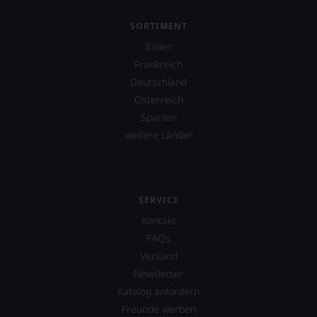
müssen?
Unsere
SORTIMENT
Bewertungen
Italien
spiegeln
das
Frankreich
Ergebnis
Deutschland
unserer
Österreich
Expertenrunde
wider.
Spanien
Bitte
weitere Länder
beachten
Sie
auch
unsere
untenstehenden
SERVICE
Erläuterungen,
Kontakt
dann
wissen
FAQs
Sie
Versand
dank
Newsletter
unserer
Bewertungen
Katalog anfordern
stets,
Freunde werben