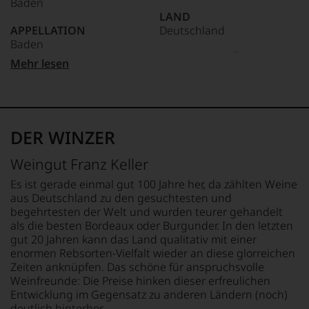
Baden
dokumentieren
LAND
wir
APPELLATION
Deutschland
auch
Baden
und
gerade
FLASCHENGRÖSSE
Mehr lesen
mit
REBSORTEN
0,75 L
Bewertungen
Spätburgunder
und
GESCHMACK
Medaillen
TRINKTEMPERATUR
trocken
renommierter
16 °C
DER WINZER
Weinjournalisten
oder
ALKOHOLGEHALT
Weingut Franz Keller
Fachpublikationen
12,5 % Vol.
in
Es ist gerade einmal gut 100 Jahre her, da zählten Weine
unseren
aus Deutschland zu den gesuchtesten und
Aussendungen
begehrtesten der Welt und wurden teurer gehandelt
oder
als die besten Bordeaux oder Burgunder. In den letzten
in
gut 20 Jahren kann das Land qualitativ mit einer
unserem
enormen Rebsorten-Vielfalt wieder an diese glorreichen
Webshop,
Zeiten anknüpfen. Das schöne für anspruchsvolle
um
zu
Weinfreunde: Die Preise hinken dieser erfreulichen
unterstreichen,
Entwicklung im Gegensatz zu anderen Ländern (noch)
auf
deutlich hinterher.