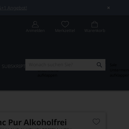
 5+1 Angebot!
Anmelden
Merkzettel
Warenkorb
Subskription
Sale
SUBSKRIPTION
WEIN-JOURNAL
SALE
Untermenü
Untermen
aufklappen
aufklappe
c Pur Alkoholfrei