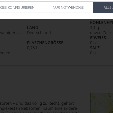
HERSTELLER / IMPORTEUR
FETT
NUNG
Kurfürst von Dalberg Strauch
0 g
KIES KONFIGURIEREN
NUR NOTWENDIGE
ALLE
Sektmanufaktur GmbH, D -
davon gesät
67574 Osthofen
g
KOHLENHY
LAND
4,1 g
t weniger als
Deutschland
davon Zucke
EIWEISS
FLASCHENGRÖSSE
0 g
0,75 L
SALZ
orken
0 g
sorten – und das völlig zu Recht, gehört
omplexesten Rebsorten. Kaum eine andere