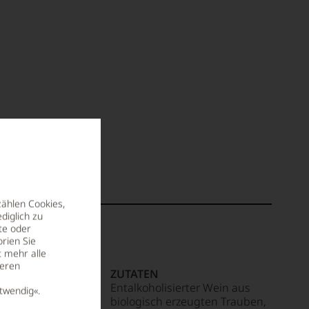
zählen Cookies,
diglich zu
te oder
rien Sie
t mehr alle
seren
TE PRO 100G
ZUTATEN
T
Entalkoholisierter Wein aus
twendig«.
al
biologisch erzeugten Trauben,