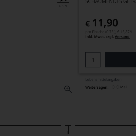
SCHÄUMENDES GETR
11,90
€
pro Flasche (0.75l),
€ 15,87
/L
inkl. Mwst. zzgl.
Versand
Lebensmittel­angaben
Mail
Weitersagen: