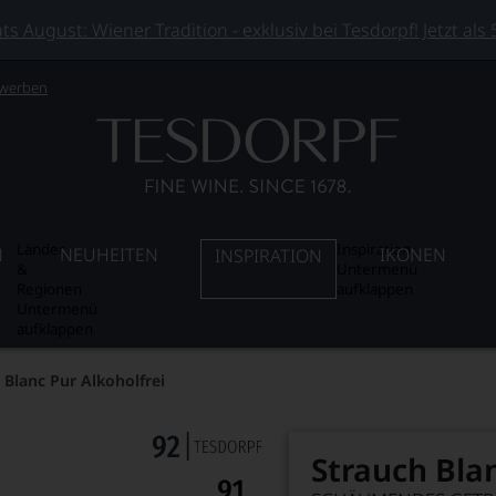
 August: Wiener Tradition - exklusiv bei Tesdorpf! Jetzt als
 werben
Länder
Inspiration
N
NEUHEITEN
IKONEN
INSPIRATION
&
Untermenü
Regionen
aufklappen
Untermenü
aufklappen
 Blanc Pur Alkoholfrei
Strauch Blan