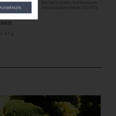
Bio-Saccharose, Kohlensäure;
Antioxidationsmittel: SULFITE.
 AUSWÄHLEN
tigte Fettsäuren: 0
DRATE
r: 4,1 g