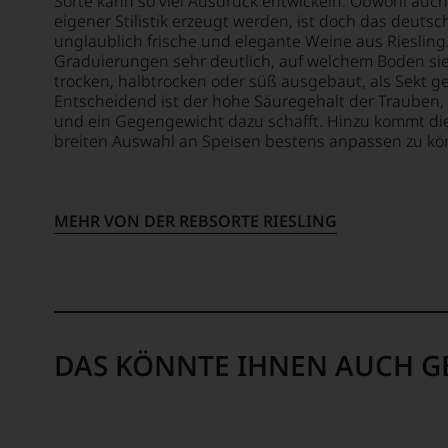
oder
Sorte kann so viel Ausdruck entwickeln. Obwohl auch
Seit
in
eigener Stilistik erzeugt werden, ist doch das deuts
2010
unglaublich frische und elegante Weine aus Riesling.
unserem
befindet
Graduierungen sehr deutlich, auf welchem Boden sie 
Webshop,
sich
trocken, halbtrocken oder süß ausgebaut, als Sekt g
um
das
Entscheidend ist der hohe Säuregehalt der Trauben
zu
Magazin
und ein Gegengewicht dazu schafft. Hinzu kommt die 
unterstreichen,
mehrheitlich
breiten Auswahl an Speisen bestens anpassen zu könne
auf
im
welch
Besitz
hohem
der
Niveau
MEHR VON DER REBSORTE RIESLING
Familie
sich
Rosam,
unsere
2017
Weinselektion
erwarb
bewegt.
ein
Das
Ex
aber
VW
genügt
DAS KÖNNTE IHNEN AUCH G
Vorstandsmitglied
uns
23%
nicht
der
mehr.
Anteile.
Wir