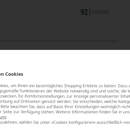
n Cookies
ies, um Ihnen ein bestmögliches Shopping-Erlebnis zu bieten. Dazu 
gsgemäße Funktionieren der Website notwendig sind und solche, die le
zwecken, für Komforteinstellungen, zur Anzeige personalisierter Inhal
erbung auf Drittseiten genutzt werden. Sie entscheiden, welche Katego
Bitte beachten Sie, dass auf Basis Ihrer Einstellungen womöglich nich
er Seite zur Verfügung stehen. Weitere Informationen finden Sie in un
NUNG
ALLERGENHINWEIS
Ø NÄHRWER
ung
.
enthält Sulfite
BRENNWER
zulehnen, wählen Sie unter »Cookies konfigurieren« ausschließlich »no
83 kJ / 19 kc