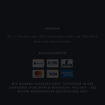
das
Ergebnis
unserer
Expertenrunde
wider.
Bitte
beachten
VERSAND
Sie
auch
Ab 12 Flaschen oder 250 € Warenwert liefern wir FREI HAUS
unsere
(innerhalb Deutschlands).
untenstehenden
Erläuterungen,
ZAHLUNGSARTEN
dann
wissen
Sie
dank
unserer
Bewertungen
stets,
WIR WURDEN AUSGEZEICHNET: TESTSIEGER IN DER
was
KATEGORIE »FINE WINE & BORDEAUX« FALSTAFF – DIE
für
BESTEN WEINHÄNDLER DEUTSCHLAND 2023
einen
Wein
Sie