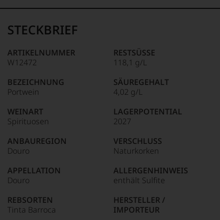
99–100 Punkte:
Tesdorpf
Der
Name
STECKBRIEF
Tesdorpf
95–98 Punkte:
steht
für
ARTIKELNUMMER
RESTSÜSSE
»Fine
W12472
118,1 g/L
90–94 Punkte:
Wine«,
für
BEZEICHNUNG
SÄUREGEHALT
die
Portwein
4,02 g/L
edlen
85–89 Punkte:
Weine
WEINART
LAGERPOTENTIAL
der
Spirituosen
2027
Welt,
wie
ANBAUREGION
VERSCHLUSS
kaum
Douro
Naturkorken
Unter 85 Punkte:
ein
anderer.
APPELLATION
ALLERGENHINWEIS
Das
Douro
enthält Sulfite
dokumentieren
wir
REBSORTEN
HERSTELLER /
auch
Tinta Barroca
IMPORTEUR
und
gerade
Tinta Roriz
Taylor Fladgate & Yeatman,