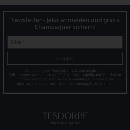
diesem
Grund
haben
Newsletter - Jetzt anmelden und gratis
wir
Champagner sichern!
beschlossen:
WIR
WERDEN
UNSERE
WEINE
AUCH
ANMELDEN
SELBST
BEWERTEN.
Abmeldung vom Newsletter jederzeit möglich. Ihr
Willkommensgutschein ist ab 200 € Warenwert gültig und Sie erhalten
Wir,
ihn nach bestätigter, erstmaliger Anmeldung zum Newsletter.
das
Informationen zu unserer Datenverarbeitung finden Sie
hier
.
Experten-
und
Verkostungsteam
des
Hauses
Tesdorpf,
diskutieren
leidenschaftlich,