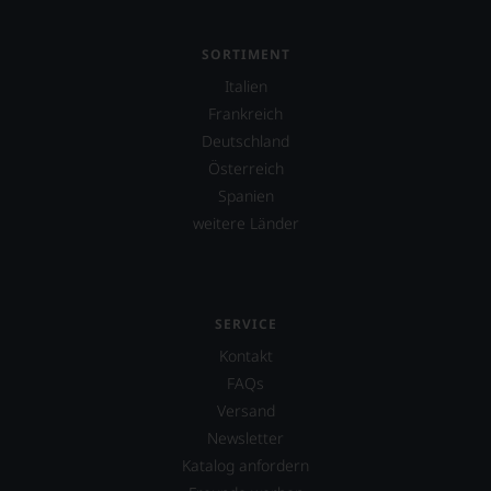
aber
konstruktiv
jeden
SORTIMENT
Wein
Italien
im
Hinblick
Frankreich
auf
Deutschland
Herkunft,
Österreich
Stilistik,
Rebsortentypizität
Spanien
und
weitere Länder
Charakteristik.
Und
daraus
ergeben
sich
SERVICE
fundierte
Kontakt
Bewertungen
jedes
FAQs
einzelnen
Versand
Weines.
Newsletter
Warum
also
Katalog anfordern
sollen