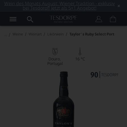
Wein des Monats August: Wiener Tradition - exklusiv
bei Tesdorpf! Jetzt als 5+1 Angebot!
Weine
Weinart
Likörwein
Taylor' s Ruby Select Port
Douro
16 °C
Portugal