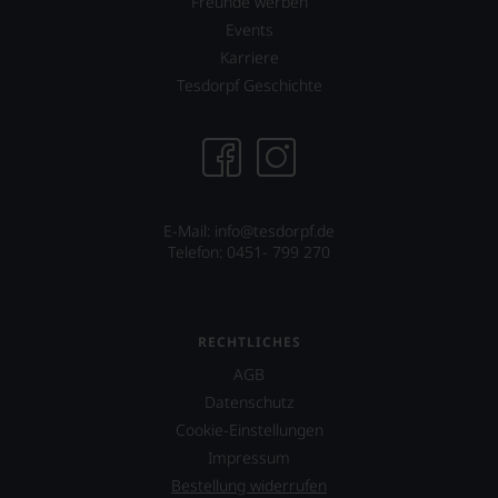
Freunde werben
Sie
Events
als
Kunde
Karriere
des
Tesdorpf Geschichte
Hauses
nicht
davon
profitieren,
statt
an
Stelle
E-Mail: info@tesdorpf.de
sich
Telefon: 0451- 799 270
nur
auf
Einschätzungen
einzelner
RECHTLICHES
Kritiker
verlassen
AGB
zu
Datenschutz
müssen?
Cookie-Einstellungen
Unsere
Bewertungen
Impressum
spiegeln
Bestellung widerrufen