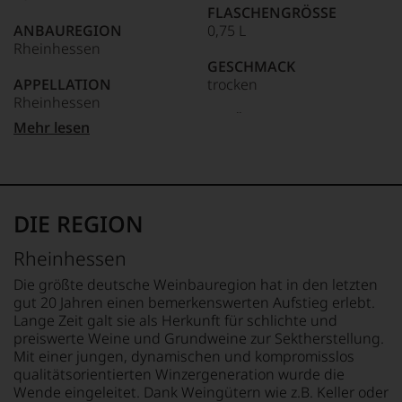
FLASCHENGRÖSSE
ANBAUREGION
0,75 L
Rheinhessen
GESCHMACK
APPELLATION
trocken
Rheinhessen
Ø NÄHRWERTE PRO 100G
Mehr lesen
QUALITÄTSSTUFE
BRENNWERT
Qba
310 kJ / 74 kcal
FETT
REBSORTEN
0 g
100% Sauvignon Blanc
davon gesättigte
DIE REGION
Fettsäuren: 0 g
TRINKTEMPERATUR
KOHLENHYDRATE
Rheinhessen
9 °C
1 g
davon Zucker: 0,1 g
Die größte deutsche Weinbauregion hat in den letzten
ALKOHOLGEHALT
EIWEISS
gut 20 Jahren einen bemerkenswerten Aufstieg erlebt.
12,5 % Vol.
0 g
Lange Zeit galt sie als Herkunft für schlichte und
SALZ
preiswerte Weine und Grundweine zur Sektherstellung.
RESTSÜSSE
0 g
Mit einer jungen, dynamischen und kompromisslos
0,5 g/L
qualitätsorientierten Winzergeneration wurde die
ZUTATEN
Wende eingeleitet. Dank Weingütern wie z.B. Keller oder