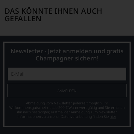
DAS KÖNNTE IHNEN AUCH
GEFALLEN
Newsletter - Jetzt anmelden und gratis
Champagner sichern!
ANMELDEN
Abmeldung vom Newsletter jederzeit möglich. Ihr
Willkommensgutschein ist ab 200 € Warenwert gültig und Sie erhalten
ihn nach bestätigter, erstmaliger Anmeldung zum Newsletter.
Informationen zu unserer Datenverarbeitung finden Sie
hier
.